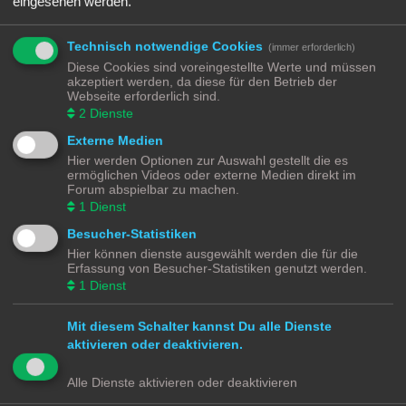
eingesehen werden.
verkabeln. Und hier kommen viele leider auch an ihre Grenzen. Bei vielen
Modellen gibt es nämlich nur das Chassis ohne alles …
Nicht jeder Anbieter von 3D Druck Diensten will euch nur das gedruckte Modell
Technisch notwendige Cookies
(immer erforderlich)
verkaufen, manche bieten euch auch an die Druckvorlagen zu kaufen und
Diese Cookies sind voreingestellte Werte und müssen
herunterzuladen. Die Qualität von 3D Modellen aus dem Drucker ist abhängig
akzeptiert werden, da diese für den Betrieb der
vom Drucker und vom Filament (Druckmedium). Hier muss jeder seine eigenen
Webseite erforderlich sind.
Erfahrungen sammeln.
2
Dienste
https://de.wikipedia.org/wiki/3D-Druck
Externe Medien
Mir aktuelle bekannte Dienstleister zum Drucken sind:
Hier werden Optionen zur Auswahl gestellt die es
https://www.shapeways.com/
ermöglichen Videos oder externe Medien direkt im
https://www.thingiverse.com/
Forum abspielbar zu machen.
https://cults3d.com/de
1
Dienst
https://www.printables.com/de
Besucher-Statistiken
Hier können dienste ausgewählt werden die für die
Modellbahnforum
Forum
Alle Zeiten sind
UTC+02:00
Erfassung von Besucher-Statistiken genutzt werden.
1
Dienst
Mit diesem Schalter kannst Du alle Dienste
aktivieren oder deaktivieren.
Powered by
phpBB
® Forum Software © phpBB Limited
Deutsche Übersetzung durch
phpBB.de
Alle Dienste aktivieren oder deaktivieren
Datenschutz
|
Nutzungsbedingungen