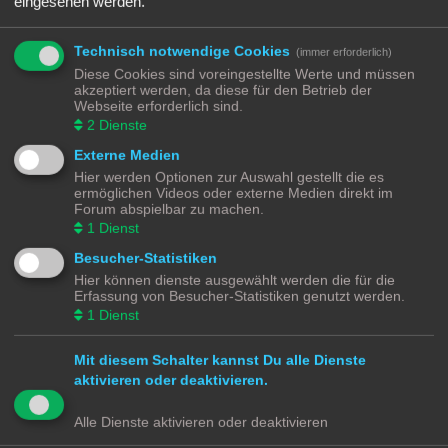
eingesehen werden.
verkabeln. Und hier kommen viele leider auch an ihre Grenzen. Bei vielen
Modellen gibt es nämlich nur das Chassis ohne alles …
Nicht jeder Anbieter von 3D Druck Diensten will euch nur das gedruckte Modell
Technisch notwendige Cookies
(immer erforderlich)
verkaufen, manche bieten euch auch an die Druckvorlagen zu kaufen und
Diese Cookies sind voreingestellte Werte und müssen
herunterzuladen. Die Qualität von 3D Modellen aus dem Drucker ist abhängig
akzeptiert werden, da diese für den Betrieb der
vom Drucker und vom Filament (Druckmedium). Hier muss jeder seine eigenen
Webseite erforderlich sind.
Erfahrungen sammeln.
2
Dienste
https://de.wikipedia.org/wiki/3D-Druck
Externe Medien
Mir aktuelle bekannte Dienstleister zum Drucken sind:
Hier werden Optionen zur Auswahl gestellt die es
https://www.shapeways.com/
ermöglichen Videos oder externe Medien direkt im
https://www.thingiverse.com/
Forum abspielbar zu machen.
https://cults3d.com/de
1
Dienst
https://www.printables.com/de
Besucher-Statistiken
Hier können dienste ausgewählt werden die für die
Modellbahnforum
Forum
Alle Zeiten sind
UTC+02:00
Erfassung von Besucher-Statistiken genutzt werden.
1
Dienst
Mit diesem Schalter kannst Du alle Dienste
aktivieren oder deaktivieren.
Powered by
phpBB
® Forum Software © phpBB Limited
Deutsche Übersetzung durch
phpBB.de
Alle Dienste aktivieren oder deaktivieren
Datenschutz
|
Nutzungsbedingungen