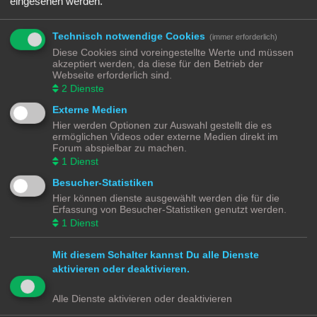
eingesehen werden.
verkabeln. Und hier kommen viele leider auch an ihre Grenzen. Bei vielen
Modellen gibt es nämlich nur das Chassis ohne alles …
Nicht jeder Anbieter von 3D Druck Diensten will euch nur das gedruckte Modell
Technisch notwendige Cookies
(immer erforderlich)
verkaufen, manche bieten euch auch an die Druckvorlagen zu kaufen und
Diese Cookies sind voreingestellte Werte und müssen
herunterzuladen. Die Qualität von 3D Modellen aus dem Drucker ist abhängig
akzeptiert werden, da diese für den Betrieb der
vom Drucker und vom Filament (Druckmedium). Hier muss jeder seine eigenen
Webseite erforderlich sind.
Erfahrungen sammeln.
2
Dienste
https://de.wikipedia.org/wiki/3D-Druck
Externe Medien
Mir aktuelle bekannte Dienstleister zum Drucken sind:
Hier werden Optionen zur Auswahl gestellt die es
https://www.shapeways.com/
ermöglichen Videos oder externe Medien direkt im
https://www.thingiverse.com/
Forum abspielbar zu machen.
https://cults3d.com/de
1
Dienst
https://www.printables.com/de
Besucher-Statistiken
Hier können dienste ausgewählt werden die für die
Modellbahnforum
Forum
Alle Zeiten sind
UTC+02:00
Erfassung von Besucher-Statistiken genutzt werden.
1
Dienst
Mit diesem Schalter kannst Du alle Dienste
aktivieren oder deaktivieren.
Powered by
phpBB
® Forum Software © phpBB Limited
Deutsche Übersetzung durch
phpBB.de
Alle Dienste aktivieren oder deaktivieren
Datenschutz
|
Nutzungsbedingungen