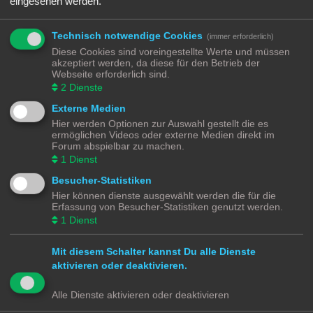
eingesehen werden.
verkabeln. Und hier kommen viele leider auch an ihre Grenzen. Bei vielen
Modellen gibt es nämlich nur das Chassis ohne alles …
Nicht jeder Anbieter von 3D Druck Diensten will euch nur das gedruckte Modell
Technisch notwendige Cookies
(immer erforderlich)
verkaufen, manche bieten euch auch an die Druckvorlagen zu kaufen und
Diese Cookies sind voreingestellte Werte und müssen
herunterzuladen. Die Qualität von 3D Modellen aus dem Drucker ist abhängig
akzeptiert werden, da diese für den Betrieb der
vom Drucker und vom Filament (Druckmedium). Hier muss jeder seine eigenen
Webseite erforderlich sind.
Erfahrungen sammeln.
2
Dienste
https://de.wikipedia.org/wiki/3D-Druck
Externe Medien
Mir aktuelle bekannte Dienstleister zum Drucken sind:
Hier werden Optionen zur Auswahl gestellt die es
https://www.shapeways.com/
ermöglichen Videos oder externe Medien direkt im
https://www.thingiverse.com/
Forum abspielbar zu machen.
https://cults3d.com/de
1
Dienst
https://www.printables.com/de
Besucher-Statistiken
Hier können dienste ausgewählt werden die für die
Modellbahnforum
Forum
Alle Zeiten sind
UTC+02:00
Erfassung von Besucher-Statistiken genutzt werden.
1
Dienst
Mit diesem Schalter kannst Du alle Dienste
aktivieren oder deaktivieren.
Powered by
phpBB
® Forum Software © phpBB Limited
Deutsche Übersetzung durch
phpBB.de
Alle Dienste aktivieren oder deaktivieren
Datenschutz
|
Nutzungsbedingungen