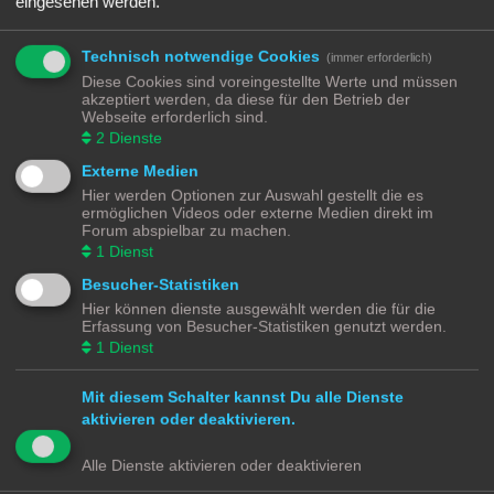
eingesehen werden.
verkabeln. Und hier kommen viele leider auch an ihre Grenzen. Bei vielen
Modellen gibt es nämlich nur das Chassis ohne alles …
Nicht jeder Anbieter von 3D Druck Diensten will euch nur das gedruckte Modell
Technisch notwendige Cookies
(immer erforderlich)
verkaufen, manche bieten euch auch an die Druckvorlagen zu kaufen und
Diese Cookies sind voreingestellte Werte und müssen
herunterzuladen. Die Qualität von 3D Modellen aus dem Drucker ist abhängig
akzeptiert werden, da diese für den Betrieb der
vom Drucker und vom Filament (Druckmedium). Hier muss jeder seine eigenen
Webseite erforderlich sind.
Erfahrungen sammeln.
2
Dienste
https://de.wikipedia.org/wiki/3D-Druck
Externe Medien
Mir aktuelle bekannte Dienstleister zum Drucken sind:
Hier werden Optionen zur Auswahl gestellt die es
https://www.shapeways.com/
ermöglichen Videos oder externe Medien direkt im
https://www.thingiverse.com/
Forum abspielbar zu machen.
https://cults3d.com/de
1
Dienst
https://www.printables.com/de
Besucher-Statistiken
Hier können dienste ausgewählt werden die für die
Modellbahnforum
Forum
Alle Zeiten sind
UTC+02:00
Erfassung von Besucher-Statistiken genutzt werden.
1
Dienst
Mit diesem Schalter kannst Du alle Dienste
aktivieren oder deaktivieren.
Powered by
phpBB
® Forum Software © phpBB Limited
Deutsche Übersetzung durch
phpBB.de
Alle Dienste aktivieren oder deaktivieren
Datenschutz
|
Nutzungsbedingungen