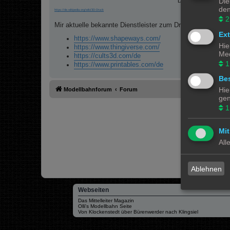
Die
Drucker ist abhän
den
https://de.wikipedia.org/wiki/3D-Druck
2
Mir aktuelle bekannte Dienstleister zum Drucken sind:
Ex
https://www.shapeways.com/
Hie
https://www.thingiverse.com/
Med
https://cults3d.com/de
1
https://www.printables.com/de
Bes
Hie
Modellbahnforum
Forum
gen
1
Mit
All
Ablehnen
Webseiten
Das Mittelleiter Magazin
Olli's Modellbahn Seite
Von Klockenstedt über Bürenwerder nach Klingsiel