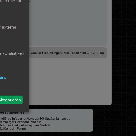
a diese für
fahrungen sammeln.
r externe
r-Statistiken
Cookies löschen
Cookie-Einstellungen
Alle Zeiten sind
UTC+02:00
en.
Akzeptieren
Verschiedenes
mo87.de Infos und News zur H0 Straßenfahrzeuge
Hamburger Hochbahn Modelle
Heiko Wolbink | Alterung von Modellen
RailControl - Forum