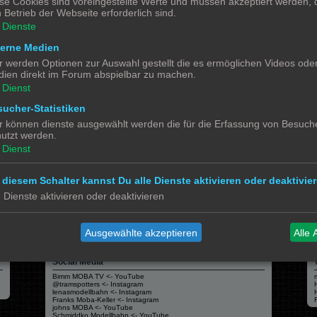
se Cookies sind voreingestellte Werte und müssen akzeptiert werden, d
gig vom Drucker und vom Filament (Druckmedium). Hier muss jeder seine eigenen Er
 Betrieb der Webseite erforderlich sind.
Dienste
terne Medien
r werden Optionen zur Auswahl gestellt die es ermöglichen Videos ode
ien direkt im Forum abspielbar zu machen.
Dienst
ucher-Statistiken
r können dienste ausgewählt werden die für die Erfassung von Besuche
Alle 
utzt werden.
Dienst
 diesem Schalter kannst Du alle Dienste aktivieren oder deaktivier
e Dienste aktivieren oder deaktivieren
Powered by
phpBB
® Forum Software © phpBB Limited
Deutsche Übersetzung durch
phpBB.de
Datenschutz
|
Nutzungsbedingungen
Ausgewählte akzeptieren
Alle 
Social Media
Bimm MOBA TV <- YouTube
@tramspotters <- Instagram
lenasmodellbahn <- Instagram
Franks Moba-Keller <- Instagram
johns MOBA <- YouTube
Schmiddko Modellbahn <- YouTube