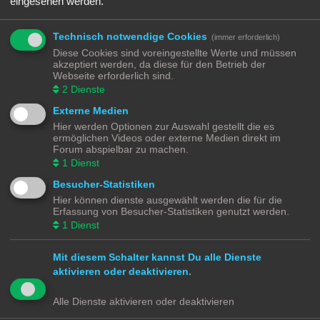
eingesehen werden.
verkabeln. Und hier kommen viele leider auch an ihre Grenzen. Bei vielen
Modellen gibt es nämlich nur das Chassis ohne alles …
Nicht jeder Anbieter von 3D Druck Diensten will euch nur das gedruckte Modell
Technisch notwendige Cookies
(immer erforderlich)
verkaufen, manche bieten euch auch an die Druckvorlagen zu kaufen und
Diese Cookies sind voreingestellte Werte und müssen
herunterzuladen. Die Qualität von 3D Modellen aus dem Drucker ist abhängig
akzeptiert werden, da diese für den Betrieb der
vom Drucker und vom Filament (Druckmedium). Hier muss jeder seine eigenen
Webseite erforderlich sind.
Erfahrungen sammeln.
2
Dienste
https://de.wikipedia.org/wiki/3D-Druck
Externe Medien
Mir aktuelle bekannte Dienstleister zum Drucken sind:
Hier werden Optionen zur Auswahl gestellt die es
https://www.shapeways.com/
ermöglichen Videos oder externe Medien direkt im
https://www.thingiverse.com/
Forum abspielbar zu machen.
https://cults3d.com/de
1
Dienst
https://www.printables.com/de
Besucher-Statistiken
Hier können dienste ausgewählt werden die für die
Modellbahnforum
Forum
Alle Zeiten sind
UTC+02:00
Erfassung von Besucher-Statistiken genutzt werden.
1
Dienst
Mit diesem Schalter kannst Du alle Dienste
aktivieren oder deaktivieren.
Powered by
phpBB
® Forum Software © phpBB Limited
Deutsche Übersetzung durch
phpBB.de
Alle Dienste aktivieren oder deaktivieren
Datenschutz
|
Nutzungsbedingungen