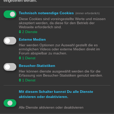
eingesehen werden.
verkabeln. Und hier kommen viele leider auch an ihre Grenzen. Bei vielen
Modellen gibt es nämlich nur das Chassis ohne alles …
Nicht jeder Anbieter von 3D Druck Diensten will euch nur das gedruckte Modell
Technisch notwendige Cookies
(immer erforderlich)
verkaufen, manche bieten euch auch an die Druckvorlagen zu kaufen und
Diese Cookies sind voreingestellte Werte und müssen
herunterzuladen. Die Qualität von 3D Modellen aus dem Drucker ist abhängig
akzeptiert werden, da diese für den Betrieb der
vom Drucker und vom Filament (Druckmedium). Hier muss jeder seine eigenen
Webseite erforderlich sind.
Erfahrungen sammeln.
2
Dienste
https://de.wikipedia.org/wiki/3D-Druck
Externe Medien
Mir aktuelle bekannte Dienstleister zum Drucken sind:
Hier werden Optionen zur Auswahl gestellt die es
https://www.shapeways.com/
ermöglichen Videos oder externe Medien direkt im
https://www.thingiverse.com/
Forum abspielbar zu machen.
https://cults3d.com/de
1
Dienst
https://www.printables.com/de
Besucher-Statistiken
Hier können dienste ausgewählt werden die für die
Modellbahnforum
Forum
Alle Zeiten sind
UTC+02:00
Erfassung von Besucher-Statistiken genutzt werden.
1
Dienst
Mit diesem Schalter kannst Du alle Dienste
aktivieren oder deaktivieren.
Powered by
phpBB
® Forum Software © phpBB Limited
Deutsche Übersetzung durch
phpBB.de
Alle Dienste aktivieren oder deaktivieren
Datenschutz
|
Nutzungsbedingungen