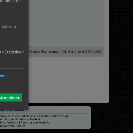
a diese für
fahrungen sammeln.
r externe
r-Statistiken
Cookies löschen
Cookie-Einstellungen
Alle Zeiten sind
UTC+02:00
en.
Akzeptieren
Verschiedenes
mo87.de Infos und News zur H0 Straßenfahrzeuge
Hamburger Hochbahn Modelle
Heiko Wolbink | Alterung von Modellen
RailControl - Forum