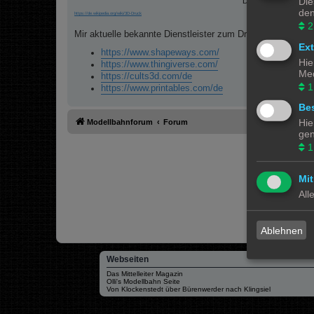
Die
Drucker ist abhän
den
https://de.wikipedia.org/wiki/3D-Druck
2
Mir aktuelle bekannte Dienstleister zum Drucken sind:
Ex
https://www.shapeways.com/
Hie
https://www.thingiverse.com/
Med
https://cults3d.com/de
1
https://www.printables.com/de
Bes
Hie
Modellbahnforum
Forum
gen
1
Mit
All
Ablehnen
Webseiten
Das Mittelleiter Magazin
Olli's Modellbahn Seite
Von Klockenstedt über Bürenwerder nach Klingsiel