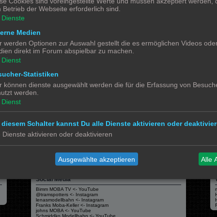
se Cookies sind voreingestellte Werte und müssen akzeptiert werden, d
gig vom Drucker und vom Filament (Druckmedium). Hier muss jeder seine eigenen Er
 Betrieb der Webseite erforderlich sind.
Dienste
terne Medien
r werden Optionen zur Auswahl gestellt die es ermöglichen Videos ode
ien direkt im Forum abspielbar zu machen.
Dienst
ucher-Statistiken
r können dienste ausgewählt werden die für die Erfassung von Besuche
Alle 
utzt werden.
Dienst
 diesem Schalter kannst Du alle Dienste aktivieren oder deaktivier
e Dienste aktivieren oder deaktivieren
Powered by
phpBB
® Forum Software © phpBB Limited
Deutsche Übersetzung durch
phpBB.de
Datenschutz
|
Nutzungsbedingungen
Ausgewählte akzeptieren
Alle 
Social Media
Bimm MOBA TV <- YouTube
@tramspotters <- Instagram
lenasmodellbahn <- Instagram
Franks Moba-Keller <- Instagram
johns MOBA <- YouTube
Schmiddko Modellbahn <- YouTube