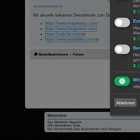
Die
Drucker ist abhän
den
https://de.wikipedia.org/wiki/3D-Druck
2
Mir aktuelle bekannte Dienstleister zum Drucken sind:
Ex
https://www.shapeways.com/
Hie
https://www.thingiverse.com/
Med
https://cults3d.com/de
1
https://www.printables.com/de
Bes
Hie
Modellbahnforum
Forum
gen
1
Mit
All
Ablehnen
Webseiten
Das Mittelleiter Magazin
Olli's Modellbahn Seite
Von Klockenstedt über Bürenwerder nach Klingsiel