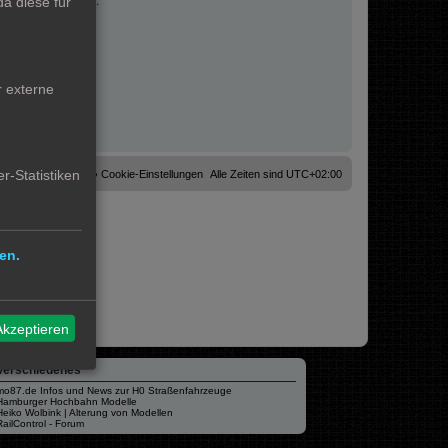
a diese für
fahrungen sammeln.
r externe
r-Statistiken
Cookies löschen
Cookie-Einstellungen
Alle Zeiten sind
UTC+02:00
en.
Akzeptieren
Verschiedenes
mo87.de Infos und News zur H0 Straßenfahrzeuge
Hamburger Hochbahn Modelle
Heiko Wolbink | Alterung von Modellen
RailControl - Forum