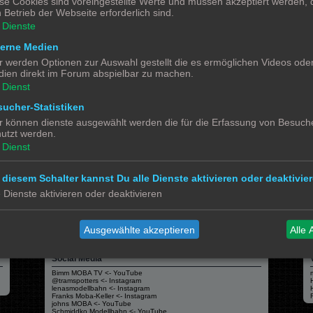
se Cookies sind voreingestellte Werte und müssen akzeptiert werden, d
gig vom Drucker und vom Filament (Druckmedium). Hier muss jeder seine eigenen Er
 Betrieb der Webseite erforderlich sind.
Dienste
terne Medien
r werden Optionen zur Auswahl gestellt die es ermöglichen Videos ode
ien direkt im Forum abspielbar zu machen.
Dienst
ucher-Statistiken
r können dienste ausgewählt werden die für die Erfassung von Besuche
Alle 
utzt werden.
Dienst
 diesem Schalter kannst Du alle Dienste aktivieren oder deaktivier
e Dienste aktivieren oder deaktivieren
Powered by
phpBB
® Forum Software © phpBB Limited
Deutsche Übersetzung durch
phpBB.de
Datenschutz
|
Nutzungsbedingungen
Ausgewählte akzeptieren
Alle 
Social Media
Bimm MOBA TV <- YouTube
@tramspotters <- Instagram
lenasmodellbahn <- Instagram
Franks Moba-Keller <- Instagram
johns MOBA <- YouTube
Schmiddko Modellbahn <- YouTube