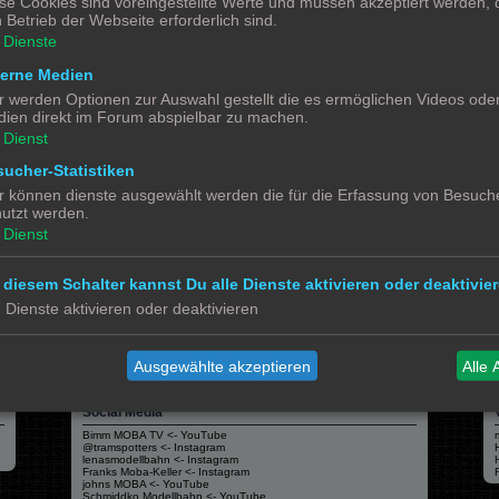
se Cookies sind voreingestellte Werte und müssen akzeptiert werden, d
gig vom Drucker und vom Filament (Druckmedium). Hier muss jeder seine eigenen Er
 Betrieb der Webseite erforderlich sind.
Dienste
terne Medien
r werden Optionen zur Auswahl gestellt die es ermöglichen Videos ode
ien direkt im Forum abspielbar zu machen.
Dienst
ucher-Statistiken
r können dienste ausgewählt werden die für die Erfassung von Besuche
Alle 
utzt werden.
Dienst
 diesem Schalter kannst Du alle Dienste aktivieren oder deaktivier
e Dienste aktivieren oder deaktivieren
Powered by
phpBB
® Forum Software © phpBB Limited
Deutsche Übersetzung durch
phpBB.de
Datenschutz
|
Nutzungsbedingungen
Ausgewählte akzeptieren
Alle 
Social Media
Bimm MOBA TV <- YouTube
@tramspotters <- Instagram
lenasmodellbahn <- Instagram
Franks Moba-Keller <- Instagram
johns MOBA <- YouTube
Schmiddko Modellbahn <- YouTube