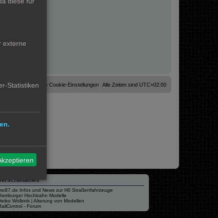
a diese für
fahrungen sammeln.
r externe
r-Statistiken
Cookies löschen
Cookie-Einstellungen
Alle Zeiten sind
UTC+02:00
en.
Akzeptieren
Verschiedenes
mo87.de Infos und News zur H0 Straßenfahrzeuge
Hamburger Hochbahn Modelle
Heiko Wolbink | Alterung von Modellen
RailControl - Forum