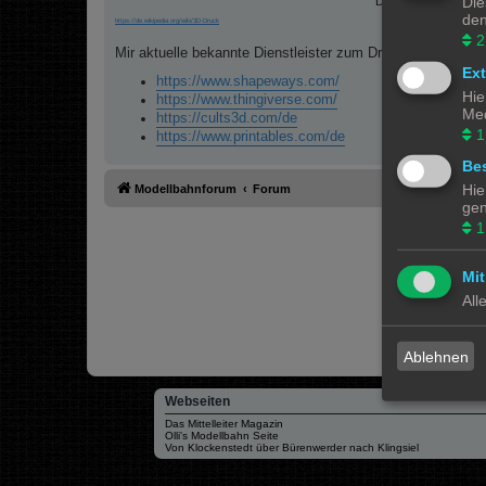
Die
Drucker ist abhän
den
https://de.wikipedia.org/wiki/3D-Druck
2
Mir aktuelle bekannte Dienstleister zum Drucken sind:
Ex
https://www.shapeways.com/
Hie
https://www.thingiverse.com/
Med
https://cults3d.com/de
1
https://www.printables.com/de
Bes
Hie
Modellbahnforum
Forum
gen
1
Mit
All
Ablehnen
Webseiten
Das Mittelleiter Magazin
Olli's Modellbahn Seite
Von Klockenstedt über Bürenwerder nach Klingsiel