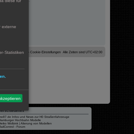
a diese für
fahrungen sammeln.
r externe
r-Statistiken
Cookies löschen
Cookie-Einstellungen
Alle Zeiten sind
UTC+02:00
en.
Akzeptieren
Verschiedenes
mo87.de Infos und News zur H0 Straßenfahrzeuge
Hamburger Hochbahn Modelle
Heiko Wolbink | Alterung von Modellen
RailControl - Forum