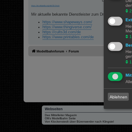
Die
Drucker ist abhän
den
https://de.wikipedia.org/wiki/3D-Druck
2
Mir aktuelle bekannte Dienstleister zum Drucken sind:
Ex
https://www.shapeways.com/
Hie
https://www.thingiverse.com/
Med
https://cults3d.com/de
1
https://www.printables.com/de
Bes
Hie
Modellbahnforum
Forum
gen
1
Mit
All
Ablehnen
Webseiten
Das Mittelleiter Magazin
Olli's Modellbahn Seite
Von Klockenstedt über Bürenwerder nach Klingsiel