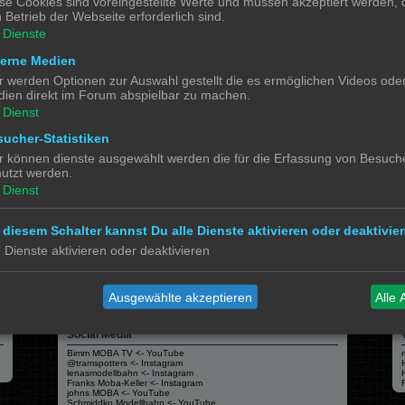
se Cookies sind voreingestellte Werte und müssen akzeptiert werden, d
gig vom Drucker und vom Filament (Druckmedium). Hier muss jeder seine eigenen Er
 Betrieb der Webseite erforderlich sind.
Dienste
terne Medien
r werden Optionen zur Auswahl gestellt die es ermöglichen Videos ode
ien direkt im Forum abspielbar zu machen.
Dienst
ucher-Statistiken
r können dienste ausgewählt werden die für die Erfassung von Besuche
Alle 
utzt werden.
Dienst
 diesem Schalter kannst Du alle Dienste aktivieren oder deaktivier
e Dienste aktivieren oder deaktivieren
Powered by
phpBB
® Forum Software © phpBB Limited
Deutsche Übersetzung durch
phpBB.de
Datenschutz
|
Nutzungsbedingungen
Ausgewählte akzeptieren
Alle 
Social Media
Bimm MOBA TV <- YouTube
@tramspotters <- Instagram
lenasmodellbahn <- Instagram
Franks Moba-Keller <- Instagram
johns MOBA <- YouTube
Schmiddko Modellbahn <- YouTube