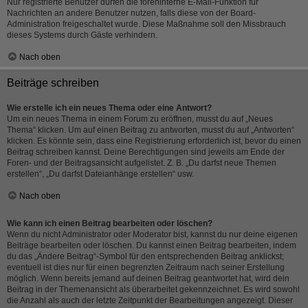
Nur registrierte Benutzer dürfen die foreninterne E-Mail-Funktion für
Nachrichten an andere Benutzer nutzen, falls diese von der Board-
Administration freigeschaltet wurde. Diese Maßnahme soll den Missbrauch
dieses Systems durch Gäste verhindern.
Nach oben
Beiträge schreiben
Wie erstelle ich ein neues Thema oder eine Antwort?
Um ein neues Thema in einem Forum zu eröffnen, musst du auf „Neues
Thema“ klicken. Um auf einen Beitrag zu antworten, musst du auf „Antworten“
klicken. Es könnte sein, dass eine Registrierung erforderlich ist, bevor du einen
Beitrag schreiben kannst. Deine Berechtigungen sind jeweils am Ende der
Foren- und der Beitragsansicht aufgelistet. Z. B. „Du darfst neue Themen
erstellen“, „Du darfst Dateianhänge erstellen“ usw.
Nach oben
Wie kann ich einen Beitrag bearbeiten oder löschen?
Wenn du nicht Administrator oder Moderator bist, kannst du nur deine eigenen
Beiträge bearbeiten oder löschen. Du kannst einen Beitrag bearbeiten, indem
du das „Ändere Beitrag“-Symbol für den entsprechenden Beitrag anklickst;
eventuell ist dies nur für einen begrenzten Zeitraum nach seiner Erstellung
möglich. Wenn bereits jemand auf deinen Beitrag geantwortet hat, wird dein
Beitrag in der Themenansicht als überarbeitet gekennzeichnet. Es wird sowohl
die Anzahl als auch der letzte Zeitpunkt der Bearbeitungen angezeigt. Dieser