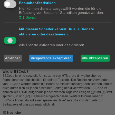
Nach oben
Besucher-Statistiken
Hier können dienste ausgewählt werden die für die
Wie markiere ich ein Thema als neu?
Erfassung von Besucher-Statistiken genutzt werden.
Durch Klicken des „Thema als neu markieren“-Links in der Beitragsansicht
1
Dienst
kannst du das Thema wieder ganz nach oben auf die erste Seite des Forums
holen. Wenn du den entsprechenden Link nicht siehst, dann ist die Funktion
möglicherweise deaktiviert oder seit der letzten Markierung ist nicht genügend
Mit diesem Schalter kannst Du alle Dienste
Zeit vergangen. Es ist auch möglich, das Thema nach oben zu holen, indem du
aktivieren oder deaktivieren.
einfach eine Antwort darauf schreibst. Stelle jedoch sicher, dass du die Regeln
dieses Boards beachtest! Es wird meist nicht gerne gesehen, wenn ohne
triftigen Grund auf alte oder abgeschlossene Themen geantwortet wird.
Alle Dienste aktivieren oder deaktivieren
Nach oben
Ablehnen
Ausgewählte akzeptieren
Alle Akzeptieren
Textformatierung und Thementypen
Was ist BBCode?
BBCode ist eine spezielle Umsetzung von HTML, die dir weitreichende
Formatierungsmöglichkeiten für deinen Text gibt. Die Rechte zur Verwendung
von BBCode werden durch die Board-Administration vergeben, können jedoch
auch durch dich für jeden einzelnen Beitrag deaktiviert werden. BBCode ist
ähnlich wie HTML aufgebaut, jedoch werden Tags von eckigen („[“ und „]“) statt
spitzen („<“ und „>“) Klammern eingeschlossen. Weitere Informationen zu
BBCode findest du auf einer speziellen Hilfe-Seite, die von der Seite zur
Beitragserstellung aus zugänglich ist.
Nach oben