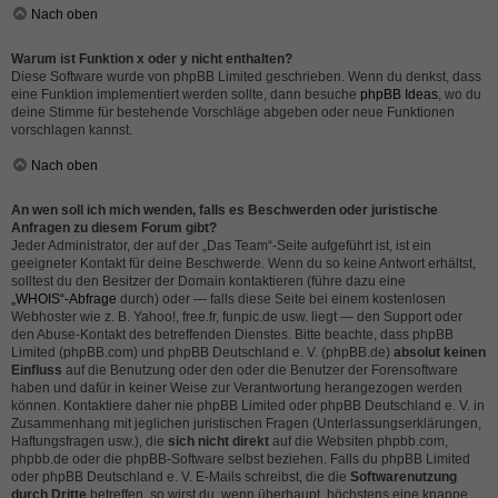
Nach oben
Warum ist Funktion x oder y nicht enthalten?
Diese Software wurde von phpBB Limited geschrieben. Wenn du denkst, dass
eine Funktion implementiert werden sollte, dann besuche
phpBB Ideas
, wo du
deine Stimme für bestehende Vorschläge abgeben oder neue Funktionen
vorschlagen kannst.
Nach oben
An wen soll ich mich wenden, falls es Beschwerden oder juristische
Anfragen zu diesem Forum gibt?
Jeder Administrator, der auf der „Das Team“-Seite aufgeführt ist, ist ein
geeigneter Kontakt für deine Beschwerde. Wenn du so keine Antwort erhältst,
solltest du den Besitzer der Domain kontaktieren (führe dazu eine
„WHOIS“-Abfrage
durch) oder — falls diese Seite bei einem kostenlosen
Webhoster wie z. B. Yahoo!, free.fr, funpic.de usw. liegt — den Support oder
den Abuse-Kontakt des betreffenden Dienstes. Bitte beachte, dass phpBB
Limited (phpBB.com) und phpBB Deutschland e. V. (phpBB.de)
absolut keinen
Einfluss
auf die Benutzung oder den oder die Benutzer der Forensoftware
haben und dafür in keiner Weise zur Verantwortung herangezogen werden
können. Kontaktiere daher nie phpBB Limited oder phpBB Deutschland e. V. in
Zusammenhang mit jeglichen juristischen Fragen (Unterlassungserklärungen,
Haftungsfragen usw.), die
sich nicht direkt
auf die Websiten phpbb.com,
phpbb.de oder die phpBB-Software selbst beziehen. Falls du phpBB Limited
oder phpBB Deutschland e. V. E-Mails schreibst, die die
Softwarenutzung
durch Dritte
betreffen, so wirst du, wenn überhaupt, höchstens eine knappe