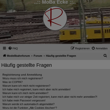
..:: MoBa Ecke ::..
FAQ
Registrieren
Anmelden
S
Modellbahnforum
Forum
Häufig gestellte Fragen
u
Häufig gestellte Fragen
c
h
Registrierung und Anmeldung
Wozu muss ich mich registrieren?
e
Was ist COPPA?
Warum kann ich mich nicht registrieren?
Ich habe mich registriert, kann mich aber nicht anmelden!
Warum kann ich mich nicht anmelden?
Ich habe mich vor einiger Zeit registriert, kann mich aber nicht mehr anmelden?!
Ich habe mein Passwort vergessen!
Warum werde ich automatisch abgemeldet?
Wozu ist die Funktion „Alle Cookies löschen“?