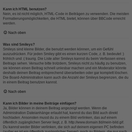
Kann ich HTML benutzen?
Nein, es ist nicht möglich, HTML-Code in Beiträgen zu verwenden. Die meisten
Formatierungsmöglichkeiten, die HTML bietet, können über BBCode erreicht
werden.
Nach oben
Was sind Smileys?
Smileys sind kleine Bilder, die benutzt werden können, um ein Gefühl
auszudrücken. Für jeden Smiley gibt es einen kurzen Code, z. B. bedeutet :)
fröhlich und :( traurig. Die Liste aller Smileys kannst du beim Verfassen eines
Beitrags sehen. Versuche bitte trotzdem, Smileys nicht zu häufig zu benutzen,
sie können einen Beitrag schnell unlesbar machen und ein Moderator könnte
deshalb deinen Beitrag entsprechend überarbeiten oder gar komplett löschen.
Die Board-Administration kann auch die Anzahl der Smileys begrenzen, die du
in einem Beitrag benutzen kannst.
Nach oben
Kann ich Bilder in meine Beiträge einfügen?
Ja, Bilder können in deinem Beitrag angezeigt werden. Wenn die
Administration Dateianhänge erlaubt hat, kannst du das Bild auch direkt
hochladen. Ansonsten musst du zu einem Bild verlinken, das auf einem
öffentlich zugänglichen Server liegt, z. B. http://www.domain.tld/mein-bild.gif.
Du kannst weder Bilder verlinken, die sich auf deinem eigenen PC befinden
(außer es ist ein öffentlich zugänglicher Server), noch zu Bildern, die nur nach