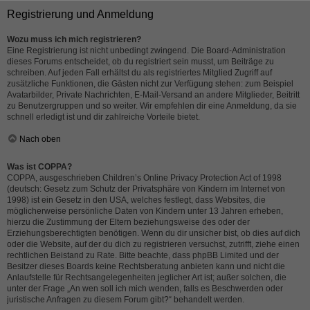
Registrierung und Anmeldung
Wozu muss ich mich registrieren?
Eine Registrierung ist nicht unbedingt zwingend. Die Board-Administration
dieses Forums entscheidet, ob du registriert sein musst, um Beiträge zu
schreiben. Auf jeden Fall erhältst du als registriertes Mitglied Zugriff auf
zusätzliche Funktionen, die Gästen nicht zur Verfügung stehen: zum Beispiel
Avatarbilder, Private Nachrichten, E-Mail-Versand an andere Mitglieder, Beitritt
zu Benutzergruppen und so weiter. Wir empfehlen dir eine Anmeldung, da sie
schnell erledigt ist und dir zahlreiche Vorteile bietet.
Nach oben
Was ist COPPA?
COPPA, ausgeschrieben Children’s Online Privacy Protection Act of 1998
(deutsch: Gesetz zum Schutz der Privatsphäre von Kindern im Internet von
1998) ist ein Gesetz in den USA, welches festlegt, dass Websites, die
möglicherweise persönliche Daten von Kindern unter 13 Jahren erheben,
hierzu die Zustimmung der Eltern beziehungsweise des oder der
Erziehungsberechtigten benötigen. Wenn du dir unsicher bist, ob dies auf dich
oder die Website, auf der du dich zu registrieren versuchst, zutrifft, ziehe einen
rechtlichen Beistand zu Rate. Bitte beachte, dass phpBB Limited und der
Besitzer dieses Boards keine Rechtsberatung anbieten kann und nicht die
Anlaufstelle für Rechtsangelegenheiten jeglicher Art ist; außer solchen, die
unter der Frage „An wen soll ich mich wenden, falls es Beschwerden oder
juristische Anfragen zu diesem Forum gibt?“ behandelt werden.