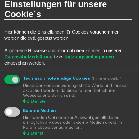
Einstellungen für unsere
Nach oben
Cookie´s
Wie kann ich Beiträge den Moderatoren melden?
Wenn ein Administrator die entsprechenden Berechtigungen vergeben hat,
siehst du eine Schaltfläche in der Nähe des Beitrags, um diesen zu melden.
Hier können die Einstellungen für Cookies vorgenommen
Du wirst dann durch die weiteren Schritte geführt.
werden die evtl. gesetzt werden.
Nach oben
Allgemeine Hinweise und Informationen können in unserer
Datenschutzerklärung
bzw.
Nutzungsbedingungen
Was bewirkt die „Speichern“-Schaltfläche beim Schreiben eines Beitrags?
eingesehen werden.
Hiermit kannst du die geschriebene Entwürfe speichern und zu einem
späteren Zeitpunkt vervollständigen und absenden. Den gesicherten Beitrag
kannst du mit der Funktion „Gespeicherte Entwürfe verwalten“ in deinem
Technisch notwendige Cookies
persönlichen Bereich erneut laden.
(immer erforderlich)
Diese Cookies sind voreingestellte Werte und müssen
Nach oben
akzeptiert werden, da diese für den Betrieb der
Webseite erforderlich sind.
Warum muss mein Beitrag erst freigegeben werden?
2
Dienste
Die Board-Administration kann entschieden haben, dass in dem Forum, in dem
Externe Medien
du einen Beitrag erstellt hast, die Beiträge zuerst geprüft werden müssen. Es
ist auch möglich, dass die Administration dich zu einer Gruppe von Benutzern
Hier werden Optionen zur Auswahl gestellt die es
hinzugefügt hat, bei denen sie die Beiträge erst begutachten möchte, bevor sie
ermöglichen Videos oder externe Medien direkt im
auf der Seite sichtbar werden. Bitte kontaktiere die Board-Administration, wenn
Forum abspielbar zu machen.
du weitere Informationen dazu benötigst.
1
Dienst