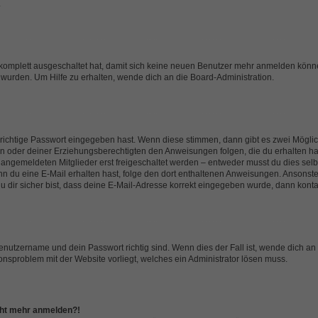
.
g komplett ausgeschaltet hat, damit sich keine neuen Benutzer mehr anmelden könn
 wurden. Um Hilfe zu erhalten, wende dich an die Board-Administration.
 richtige Passwort eingegeben hast. Wenn diese stimmen, dann gibt es zwei Mögl
tern oder deiner Erziehungsberechtigten den Anweisungen folgen, die du erhalten ha
u angemeldeten Mitglieder erst freigeschaltet werden – entweder musst du dies selbs
. Wenn du eine E-Mail erhalten hast, folge den dort enthaltenen Anweisungen. Ansons
 dir sicher bist, dass deine E-Mail-Adresse korrekt eingegeben wurde, dann kontak
Benutzername und dein Passwort richtig sind. Wenn dies der Fall ist, wende dich a
ionsproblem mit der Website vorliegt, welches ein Administrator lösen muss.
icht mehr anmelden?!