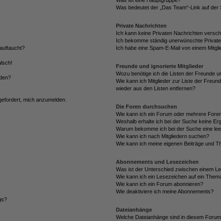
Was ist eine Hauptgruppe?
Was bedeutet der „Das Team“-Link auf der S
Private Nachrichten
Ich kann keine Privaten Nachrichten versch
Ich bekomme ständig unerwünschte Private
auftaucht?
Ich habe eine Spam-E-Mail von einem Mitgli
alsch!
Freunde und ignorierte Mitglieder
Wozu benötige ich die Listen der Freunde un
rden?
Wie kann ich Mitglieder zur Liste der Freund
wieder aus den Listen entfernen?
fgefordert, mich anzumelden.
Die Foren durchsuchen
Wie kann ich ein Forum oder mehrere For
Weshalb erhalte ich bei der Suche keine Er
Warum bekomme ich bei der Suche eine lee
Wie kann ich nach Mitgliedern suchen?
Wie kann ich meine eigenen Beiträge und T
Abonnements und Lesezeichen
Was ist der Unterschied zwischen einem L
Wie kann ich ein Lesezeichen auf ein Them
Wie kann ich ein Forum abonnieren?
Wie deaktiviere ich meine Abonnements?
gs?
Dateianhänge
Welche Dateianhänge sind in diesem Forum