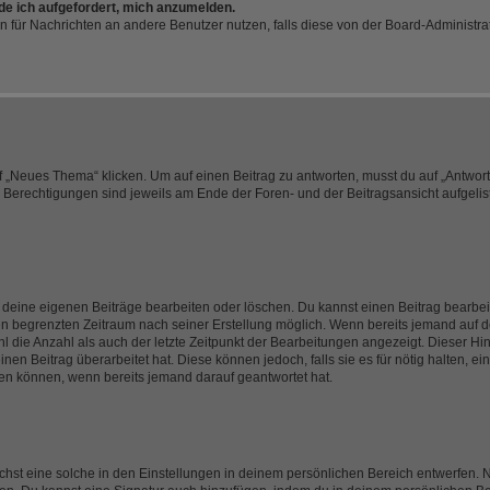
rde ich aufgefordert, mich anzumelden.
ion für Nachrichten an andere Benutzer nutzen, falls diese von der Board-Administ
„Neues Thema“ klicken. Um auf einen Beitrag zu antworten, musst du auf „Antworte
e Berechtigungen sind jeweils am Ende der Foren- und der Beitragsansicht aufgeliste
r deine eigenen Beiträge bearbeiten oder löschen. Du kannst einen Beitrag bearbe
inen begrenzten Zeitraum nach seiner Erstellung möglich. Wenn bereits jemand auf de
 die Anzahl als auch der letzte Zeitpunkt der Bearbeitungen angezeigt. Dieser Hi
en Beitrag überarbeitet hat. Diese können jedoch, falls sie es für nötig halten, ei
hen können, wenn bereits jemand darauf geantwortet hat.
st eine solche in den Einstellungen in deinem persönlichen Bereich entwerfen. Na