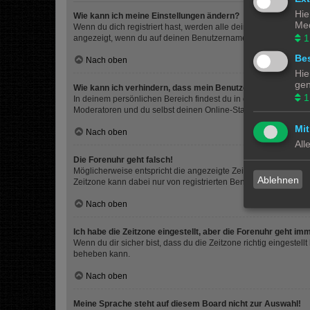
Hie
Wie kann ich meine Einstellungen ändern?
Med
Wenn du dich registriert hast, werden alle deine Einstellunge
1
angezeigt, wenn du auf deinen Benutzernamen klickst. Dort kan
Bes
Nach oben
Hie
gen
Wie kann ich verhindern, dass mein Benutzername in der Onl
1
In deinem persönlichen Bereich findest du in den Einstellunge
Moderatoren und du selbst deinen Online-Status sehen. Du wir
Mit
Nach oben
All
Die Forenuhr geht falsch!
Möglicherweise entspricht die angezeigte Zeit nicht deiner eigen
Ablehnen
Zeitzone kann dabei nur von registrierten Benutzern geändert wer
Nach oben
Ich habe die Zeitzone eingestellt, aber die Forenuhr geht im
Wenn du dir sicher bist, dass du die Zeitzone richtig eingestell
beheben kann.
Nach oben
Meine Sprache steht auf diesem Board nicht zur Auswahl!