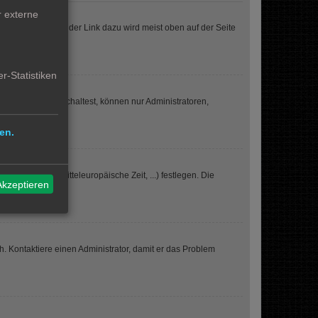
r externe
nlichen Bereich“; der Link dazu wird meist oben auf der Seite
r-Statistiken
iese Option einschaltest, können nur Administratoren,
en.
nde Zeitzone (Mitteleuropäische Zeit, ...) festlegen. Die
Akzeptieren
.
sch. Kontaktiere einen Administrator, damit er das Problem