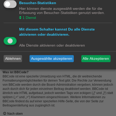
Nach oben
Besucher-Statistiken
Hier können dienste ausgewählt werden die für die
Wie markiere ich ein Thema als neu?
Erfassung von Besucher-Statistiken genutzt werden.
Durch Klicken des „Thema als neu markieren“-Links in der Beitragsansicht
1
Dienst
kannst du das Thema wieder ganz nach oben auf die erste Seite des Forums
holen. Wenn du den entsprechenden Link nicht siehst, dann ist die Funktion
möglicherweise deaktiviert oder seit der letzten Markierung ist nicht genügend
Mit diesem Schalter kannst Du alle Dienste
Zeit vergangen. Es ist auch möglich, das Thema nach oben zu holen, indem du
aktivieren oder deaktivieren.
einfach eine Antwort darauf schreibst. Stelle jedoch sicher, dass du die Regeln
dieses Boards beachtest! Es wird meist nicht gerne gesehen, wenn ohne
triftigen Grund auf alte oder abgeschlossene Themen geantwortet wird.
Alle Dienste aktivieren oder deaktivieren
Nach oben
Ablehnen
Ausgewählte akzeptieren
Alle Akzeptieren
Textformatierung und Thementypen
Was ist BBCode?
BBCode ist eine spezielle Umsetzung von HTML, die dir weitreichende
Formatierungsmöglichkeiten für deinen Text gibt. Die Rechte zur Verwendung
von BBCode werden durch die Board-Administration vergeben, können jedoch
auch durch dich für jeden einzelnen Beitrag deaktiviert werden. BBCode ist
ähnlich wie HTML aufgebaut, jedoch werden Tags von eckigen („[“ und „]“) statt
spitzen („<“ und „>“) Klammern eingeschlossen. Weitere Informationen zu
BBCode findest du auf einer speziellen Hilfe-Seite, die von der Seite zur
Beitragserstellung aus zugänglich ist.
Nach oben