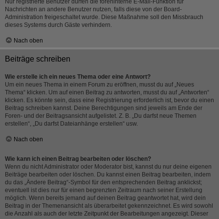
Nur registrierte Benutzer dürfen die foreninterne E-Mail-Funktion für
Nachrichten an andere Benutzer nutzen, falls diese von der Board-
Administration freigeschaltet wurde. Diese Maßnahme soll den Missbrauch
dieses Systems durch Gäste verhindern.
Nach oben
Beiträge schreiben
Wie erstelle ich ein neues Thema oder eine Antwort?
Um ein neues Thema in einem Forum zu eröffnen, musst du auf „Neues
Thema“ klicken. Um auf einen Beitrag zu antworten, musst du auf „Antworten“
klicken. Es könnte sein, dass eine Registrierung erforderlich ist, bevor du einen
Beitrag schreiben kannst. Deine Berechtigungen sind jeweils am Ende der
Foren- und der Beitragsansicht aufgelistet. Z. B. „Du darfst neue Themen
erstellen“, „Du darfst Dateianhänge erstellen“ usw.
Nach oben
Wie kann ich einen Beitrag bearbeiten oder löschen?
Wenn du nicht Administrator oder Moderator bist, kannst du nur deine eigenen
Beiträge bearbeiten oder löschen. Du kannst einen Beitrag bearbeiten, indem
du das „Ändere Beitrag“-Symbol für den entsprechenden Beitrag anklickst;
eventuell ist dies nur für einen begrenzten Zeitraum nach seiner Erstellung
möglich. Wenn bereits jemand auf deinen Beitrag geantwortet hat, wird dein
Beitrag in der Themenansicht als überarbeitet gekennzeichnet. Es wird sowohl
die Anzahl als auch der letzte Zeitpunkt der Bearbeitungen angezeigt. Dieser