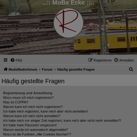
..:: MoBa Ecke ::..
FAQ
Registrieren
Anmelden
S
Modellbahnforum
Forum
Häufig gestellte Fragen
u
Häufig gestellte Fragen
c
h
Registrierung und Anmeldung
Wozu muss ich mich registrieren?
e
Was ist COPPA?
Warum kann ich mich nicht registrieren?
Ich habe mich registriert, kann mich aber nicht anmelden!
Warum kann ich mich nicht anmelden?
Ich habe mich vor einiger Zeit registriert, kann mich aber nicht mehr anmelden?!
Ich habe mein Passwort vergessen!
Warum werde ich automatisch abgemeldet?
Wozu ist die Funktion „Alle Cookies löschen“?