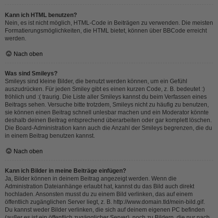
Kann ich HTML benutzen?
Nein, es ist nicht möglich, HTML-Code in Beiträgen zu verwenden. Die meisten
Formatierungsmöglichkeiten, die HTML bietet, können über BBCode erreicht
werden.
Nach oben
Was sind Smileys?
Smileys sind kleine Bilder, die benutzt werden können, um ein Gefühl
auszudrücken. Für jeden Smiley gibt es einen kurzen Code, z. B. bedeutet :)
fröhlich und :( traurig. Die Liste aller Smileys kannst du beim Verfassen eines
Beitrags sehen. Versuche bitte trotzdem, Smileys nicht zu häufig zu benutzen,
sie können einen Beitrag schnell unlesbar machen und ein Moderator könnte
deshalb deinen Beitrag entsprechend überarbeiten oder gar komplett löschen.
Die Board-Administration kann auch die Anzahl der Smileys begrenzen, die du
in einem Beitrag benutzen kannst.
Nach oben
Kann ich Bilder in meine Beiträge einfügen?
Ja, Bilder können in deinem Beitrag angezeigt werden. Wenn die
Administration Dateianhänge erlaubt hat, kannst du das Bild auch direkt
hochladen. Ansonsten musst du zu einem Bild verlinken, das auf einem
öffentlich zugänglichen Server liegt, z. B. http://www.domain.tld/mein-bild.gif.
Du kannst weder Bilder verlinken, die sich auf deinem eigenen PC befinden
(außer es ist ein öffentlich zugänglicher Server), noch zu Bildern, die nur nach