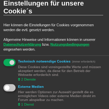
Einstellungen für unsere
Nach oben
Cookie´s
Wie kann ich Beiträge den Moderatoren melden?
Wenn ein Administrator die entsprechenden Berechtigungen vergeben hat,
siehst du eine Schaltfläche in der Nähe des Beitrags, um diesen zu melden.
Hier können die Einstellungen für Cookies vorgenommen
Du wirst dann durch die weiteren Schritte geführt.
werden die evtl. gesetzt werden.
Nach oben
Allgemeine Hinweise und Informationen können in unserer
Datenschutzerklärung
bzw.
Nutzungsbedingungen
Was bewirkt die „Speichern“-Schaltfläche beim Schreiben eines Beitrags?
eingesehen werden.
Hiermit kannst du die geschriebene Entwürfe speichern und zu einem
späteren Zeitpunkt vervollständigen und absenden. Den gesicherten Beitrag
kannst du mit der Funktion „Gespeicherte Entwürfe verwalten“ in deinem
Technisch notwendige Cookies
persönlichen Bereich erneut laden.
(immer erforderlich)
Diese Cookies sind voreingestellte Werte und müssen
Nach oben
akzeptiert werden, da diese für den Betrieb der
Webseite erforderlich sind.
Warum muss mein Beitrag erst freigegeben werden?
2
Dienste
Die Board-Administration kann entschieden haben, dass in dem Forum, in dem
Externe Medien
du einen Beitrag erstellt hast, die Beiträge zuerst geprüft werden müssen. Es
ist auch möglich, dass die Administration dich zu einer Gruppe von Benutzern
Hier werden Optionen zur Auswahl gestellt die es
hinzugefügt hat, bei denen sie die Beiträge erst begutachten möchte, bevor sie
ermöglichen Videos oder externe Medien direkt im
auf der Seite sichtbar werden. Bitte kontaktiere die Board-Administration, wenn
Forum abspielbar zu machen.
du weitere Informationen dazu benötigst.
1
Dienst