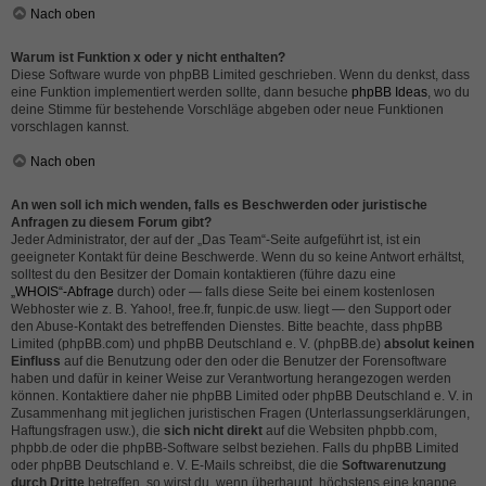
Nach oben
Warum ist Funktion x oder y nicht enthalten?
Diese Software wurde von phpBB Limited geschrieben. Wenn du denkst, dass
eine Funktion implementiert werden sollte, dann besuche
phpBB Ideas
, wo du
deine Stimme für bestehende Vorschläge abgeben oder neue Funktionen
vorschlagen kannst.
Nach oben
An wen soll ich mich wenden, falls es Beschwerden oder juristische
Anfragen zu diesem Forum gibt?
Jeder Administrator, der auf der „Das Team“-Seite aufgeführt ist, ist ein
geeigneter Kontakt für deine Beschwerde. Wenn du so keine Antwort erhältst,
solltest du den Besitzer der Domain kontaktieren (führe dazu eine
„WHOIS“-Abfrage
durch) oder — falls diese Seite bei einem kostenlosen
Webhoster wie z. B. Yahoo!, free.fr, funpic.de usw. liegt — den Support oder
den Abuse-Kontakt des betreffenden Dienstes. Bitte beachte, dass phpBB
Limited (phpBB.com) und phpBB Deutschland e. V. (phpBB.de)
absolut keinen
Einfluss
auf die Benutzung oder den oder die Benutzer der Forensoftware
haben und dafür in keiner Weise zur Verantwortung herangezogen werden
können. Kontaktiere daher nie phpBB Limited oder phpBB Deutschland e. V. in
Zusammenhang mit jeglichen juristischen Fragen (Unterlassungserklärungen,
Haftungsfragen usw.), die
sich nicht direkt
auf die Websiten phpbb.com,
phpbb.de oder die phpBB-Software selbst beziehen. Falls du phpBB Limited
oder phpBB Deutschland e. V. E-Mails schreibst, die die
Softwarenutzung
durch Dritte
betreffen, so wirst du, wenn überhaupt, höchstens eine knappe