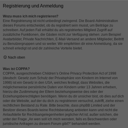
Registrierung und Anmeldung
Wozu muss ich mich registrieren?
Eine Registrierung ist nicht unbedingt zwingend. Die Board-Administration
dieses Forums entscheidet, ob du registriert sein musst, um Beiträge zu
schreiben. Auf jeden Fall erhältst du als registriertes Mitglied Zugriff auf
zusätzliche Funktionen, die Gästen nicht zur Verfügung stehen: zum Beispiel
Avatarbilder, Private Nachrichten, E-Mail-Versand an andere Mitglieder, Beitritt
zu Benutzergruppen und so weiter. Wir empfehlen dir eine Anmeldung, da sie
schnell erledigt ist und dir zahlreiche Vorteile bietet.
Nach oben
Was ist COPPA?
COPPA, ausgeschrieben Children’s Online Privacy Protection Act of 1998
(deutsch: Gesetz zum Schutz der Privatsphäre von Kindern im Internet von
1998) ist ein Gesetz in den USA, welches festlegt, dass Websites, die
möglicherweise persönliche Daten von Kindern unter 13 Jahren erheben,
hierzu die Zustimmung der Eltern beziehungsweise des oder der
Erziehungsberechtigten benötigen. Wenn du dir unsicher bist, ob dies auf dich
oder die Website, auf der du dich zu registrieren versuchst, zutrifft, ziehe einen
rechtlichen Beistand zu Rate. Bitte beachte, dass phpBB Limited und der
Besitzer dieses Boards keine Rechtsberatung anbieten kann und nicht die
Anlaufstelle für Rechtsangelegenheiten jeglicher Art ist; außer solchen, die
unter der Frage „An wen soll ich mich wenden, falls es Beschwerden oder
juristische Anfragen zu diesem Forum gibt?“ behandelt werden.