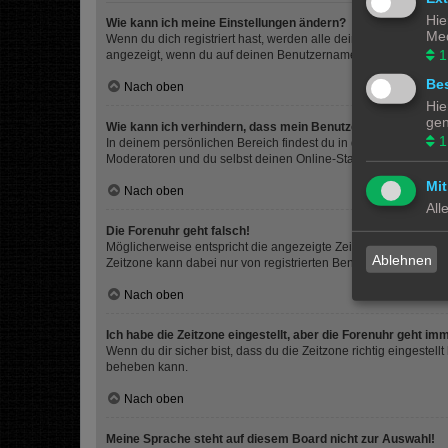
Hie
Wie kann ich meine Einstellungen ändern?
Med
Wenn du dich registriert hast, werden alle deine Einstellunge
1
angezeigt, wenn du auf deinen Benutzernamen klickst. Dort kan
Bes
Nach oben
Hie
gen
Wie kann ich verhindern, dass mein Benutzername in der Onl
1
In deinem persönlichen Bereich findest du in den Einstellunge
Moderatoren und du selbst deinen Online-Status sehen. Du wir
Mit
Nach oben
All
Die Forenuhr geht falsch!
Möglicherweise entspricht die angezeigte Zeit nicht deiner eigen
Ablehnen
Zeitzone kann dabei nur von registrierten Benutzern geändert wer
Nach oben
Ich habe die Zeitzone eingestellt, aber die Forenuhr geht im
Wenn du dir sicher bist, dass du die Zeitzone richtig eingestell
beheben kann.
Nach oben
Meine Sprache steht auf diesem Board nicht zur Auswahl!