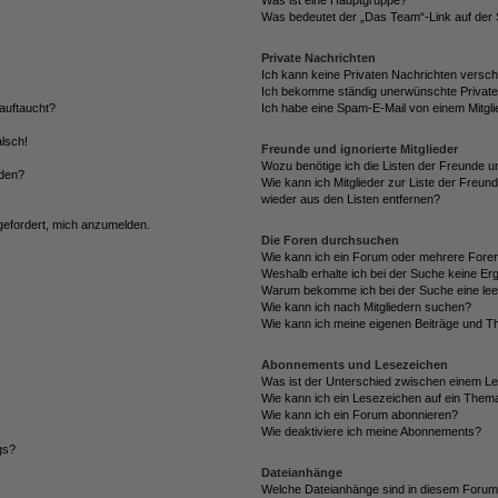
Was ist eine Hauptgruppe?
Was bedeutet der „Das Team“-Link auf der S
Private Nachrichten
Ich kann keine Privaten Nachrichten versch
Ich bekomme ständig unerwünschte Private
auftaucht?
Ich habe eine Spam-E-Mail von einem Mitgli
alsch!
Freunde und ignorierte Mitglieder
Wozu benötige ich die Listen der Freunde un
rden?
Wie kann ich Mitglieder zur Liste der Freund
wieder aus den Listen entfernen?
fgefordert, mich anzumelden.
Die Foren durchsuchen
Wie kann ich ein Forum oder mehrere For
Weshalb erhalte ich bei der Suche keine Er
Warum bekomme ich bei der Suche eine lee
Wie kann ich nach Mitgliedern suchen?
Wie kann ich meine eigenen Beiträge und T
Abonnements und Lesezeichen
Was ist der Unterschied zwischen einem L
Wie kann ich ein Lesezeichen auf ein Them
Wie kann ich ein Forum abonnieren?
Wie deaktiviere ich meine Abonnements?
gs?
Dateianhänge
Welche Dateianhänge sind in diesem Forum