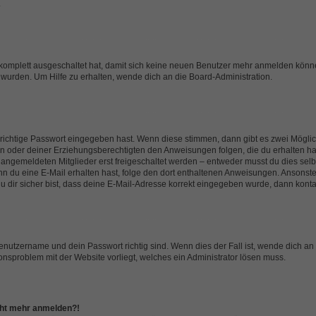
.
g komplett ausgeschaltet hat, damit sich keine neuen Benutzer mehr anmelden könn
 wurden. Um Hilfe zu erhalten, wende dich an die Board-Administration.
 richtige Passwort eingegeben hast. Wenn diese stimmen, dann gibt es zwei Mögl
tern oder deiner Erziehungsberechtigten den Anweisungen folgen, die du erhalten ha
u angemeldeten Mitglieder erst freigeschaltet werden – entweder musst du dies selbs
. Wenn du eine E-Mail erhalten hast, folge den dort enthaltenen Anweisungen. Ansons
 dir sicher bist, dass deine E-Mail-Adresse korrekt eingegeben wurde, dann kontak
Benutzername und dein Passwort richtig sind. Wenn dies der Fall ist, wende dich a
ionsproblem mit der Website vorliegt, welches ein Administrator lösen muss.
icht mehr anmelden?!