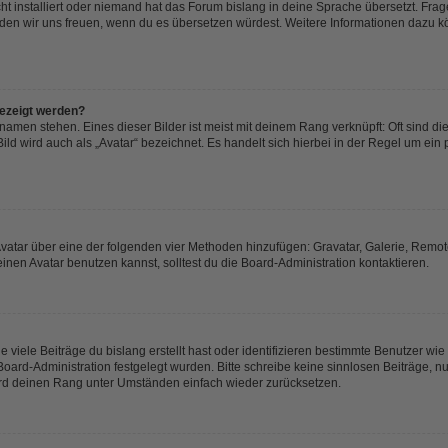
t installiert oder niemand hat das Forum bislang in deine Sprache übersetzt. Frag
, würden wir uns freuen, wenn du es übersetzen würdest. Weitere Informationen dazu
gezeigt werden?
amen stehen. Eines dieser Bilder ist meist mit deinem Rang verknüpft: Oft sind di
ld wird auch als „Avatar“ bezeichnet. Es handelt sich hierbei in der Regel um ein
 Avatar über eine der folgenden vier Methoden hinzufügen: Gravatar, Galerie, Rem
en Avatar benutzen kannst, solltest du die Board-Administration kontaktieren.
viele Beiträge du bislang erstellt hast oder identifizieren bestimmte Benutzer w
 Board-Administration festgelegt wurden. Bitte schreibe keine sinnlosen Beiträge
wird deinen Rang unter Umständen einfach wieder zurücksetzen.