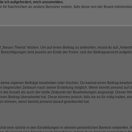
rde ich aufgefordert, mich anzumelden.
ion für Nachrichten an andere Benutzer nutzen, falls diese von der Board-Administ
„Neues Thema“ klicken. Um auf einen Beitrag zu antworten, musst du auf „Antworte
e Berechtigungen sind jeweils am Ende der Foren- und der Beitragsansicht aufgeliste
r deine eigenen Beiträge bearbeiten oder löschen. Du kannst einen Beitrag bearbe
inen begrenzten Zeitraum nach seiner Erstellung möglich. Wenn bereits jemand auf de
 die Anzahl als auch der letzte Zeitpunkt der Bearbeitungen angezeigt. Dieser Hi
en Beitrag überarbeitet hat. Diese können jedoch, falls sie es für nötig halten, ei
hen können, wenn bereits jemand darauf geantwortet hat.
st eine solche in den Einstellungen in deinem persönlichen Bereich entwerfen. Na