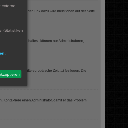
r externe
nlichen Bereich“; der Link dazu wird meist oben auf der Seite
r-Statistiken
iese Option einschaltest, können nur Administratoren,
en.
nde Zeitzone (Mitteleuropäische Zeit, ...) festlegen. Die
Akzeptieren
.
sch. Kontaktiere einen Administrator, damit er das Problem