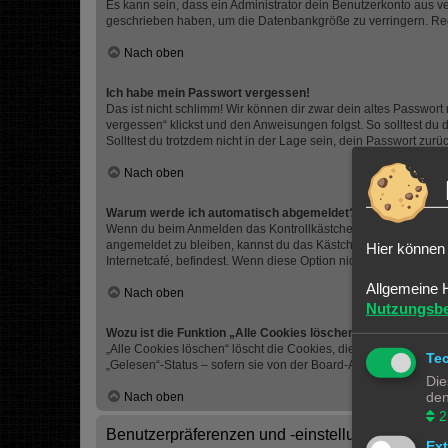
Es kann sein, dass ein Administrator dein Benutzerkonto aus v
geschrieben haben, um die Datenbankgröße zu verringern. Regis
Nach oben
Ich habe mein Passwort vergessen!
Das ist nicht schlimm! Wir können dir zwar dein altes Passwort
vergessen“ klickst und den Anweisungen folgst. So solltest du
Solltest du trotzdem nicht in der Lage sein, dein Passwort zur
Nach oben
Warum werde ich automatisch abgemeldet?
Wenn du beim Anmelden das Kontrollkästchen „Angemeldet bleib
angemeldet zu bleiben, kannst du das Kästchen „Angemeldet b
Hier können 
Internetcafé, befindest. Wenn diese Option nicht zur Verfügung
Allgemeine 
Nach oben
Nutzungsb
Wozu ist die Funktion „Alle Cookies löschen“?
„Alle Cookies löschen“ löscht die Cookies, die phpBB erstellt
Te
„Gelesen“-Status – sofern sie von der Board-Administration ak
Die
den
Nach oben
2
Benutzerpräferenzen und -einstellungen
Ex