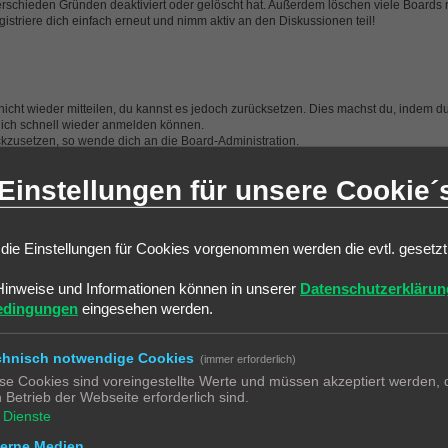
erschieden Gründen deaktiviert oder gelöscht hat. Außerdem löschen viele Boards r
triere dich einfach erneut und nimm aktiv an den Diskussionen teil!
 nicht wieder mitteilen, du kannst es jedoch zurücksetzen. Dies machst du, indem 
 dich schnell wieder anmelden können.
ückzusetzen, so wende dich an die Board-Administration.
Einstellungen für unsere Cookie´
en“ nicht auswählst, wirst du nur für eine Sitzung angemeldet. Dies verhindert 
leiben“ beim Anmelden auswählen. Dies ist nicht empfehlenswert, wenn du dich an
die Einstellungen für Cookies vorgenommen werden die evtl. gesetz
 steht, dann wurde sie vermutlich von der Board-Administration ausgeschaltet.
Hinweise und Informationen können in unserer
Datenschutzerklärun
edingungen
eingesehen werden.
 hat und die dafür sorgen, dass du im Forum angemeldet bleibst. Außerdem ermögli
chnisch notwendige Cookies
(immer erforderlich)
tiviert wurden. Wenn du Probleme bei der An- oder Abmeldung hast, kann es helfen
se Cookies sind voreingestellte Werte und müssen akzeptiert werden, d
 Betrieb der Webseite erforderlich sind.
Dienste
terne Medien