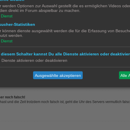
r werden Optionen zur Auswahl gestellt die es ermöglichen Videos ode
ien direkt im Forum abspielbar zu machen.
n in der Datenbank des Boards gespeichert. Um diese zu ändern, gehe in den „Persö
Dienst
nst du alle deine Einstellungen ändern.
ucher-Statistiken
r können dienste ausgewählt werden die für die Erfassung von Besuche
utzt werden.
ine-Liste auftaucht?
Dienst
n eine Option „Meinen Online-Status während dieser Sitzung verbergen“. Wenn du d
st dann als unsichtbarer Besucher gezählt.
 diesem Schalter kannst Du alle Dienste aktivieren oder deaktivier
e Dienste aktivieren oder deaktivieren
en Zeitzone. In diesem Fall solltest du im „Persönlichen Bereich“ die für dich passe
Ausgewählte akzeptieren
Alle 
den. Wenn du noch nicht registriert bist, ist dies ein guter Grund, dies jetzt zu tun
mer noch falsch!
t hast und die Zeit trotzdem noch falsch ist, geht die Uhr des Servers vermutlich fal