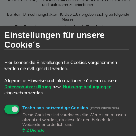
Da bietet sich an, ein solchen handelsüblichen Bausatz auszumessen
und sich daran zu orientieren.
Bei dem Umrechnungsfaktor H0 also 1:87 ergeben sich grob folgende
Masse:
Eine Etage in einem neubau ist mind. 2,65cm hoch.
Bei Gebäuden aus den 60gern bis in die 80ger dann 2,88cm hoch.
Einstellungen für unsere
Bei klassischen Altbauten ergibt sich eine Höhe von 3,8 cm.
Bei Gebäuden aus der Gründerzeit und Aristokratie ergibt sich eine
Cookie´s
Höhe von ca 5,2 cm.
Am besten ist aber immer einen H0 Bewohner zum probieren dabei
zu haben.
Hier können die Einstellungen für Cookies vorgenommen
werden die evtl. gesetzt werden.
Allgemeine Hinweise und Informationen können in unserer
Datenschutzerklärung
bzw.
Nutzungsbedingungen
eingesehen werden.
Technisch notwendige Cookies
(immer erforderlich)
Diese Cookies sind voreingestellte Werte und müssen
akzeptiert werden, da diese für den Betrieb der
Webseite erforderlich sind.
2
Dienste