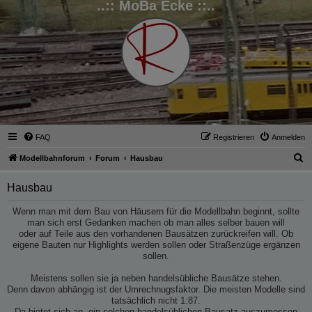
..:: MoBa Ecke ::..
FAQ
Registrieren
Anmelden
S
Modellbahnforum
Forum
Hausbau
u
Hausbau
c
h
Wenn man mit dem Bau von Häusern für die Modellbahn beginnt, sollte
man sich erst Gedanken machen ob man alles selber bauen will
e
oder auf Teile aus den vorhandenen Bausätzen zurückreifen will. Ob
eigene Bauten nur Highlights werden sollen oder Straßenzüge ergänzen
sollen.
Meistens sollen sie ja neben handelsübliche Bausätze stehen.
Denn davon abhängig ist der Umrechnugsfaktor. Die meisten Modelle sind
tatsächlich nicht 1:87.