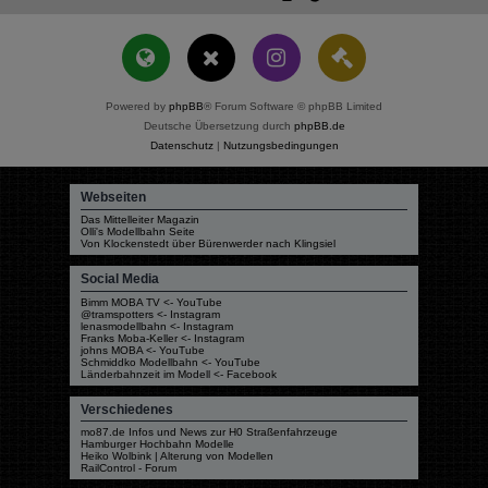
Powered by
phpBB
® Forum Software © phpBB Limited
Deutsche Übersetzung durch
phpBB.de
Datenschutz
|
Nutzungsbedingungen
Webseiten
Das Mittelleiter Magazin
Olli's Modellbahn Seite
Von Klockenstedt über Bürenwerder nach Klingsiel
Social Media
Bimm MOBA TV <- YouTube
@tramspotters <- Instagram
lenasmodellbahn <- Instagram
Franks Moba-Keller <- Instagram
johns MOBA <- YouTube
Schmiddko Modellbahn <- YouTube
Länderbahnzeit im Modell <- Facebook
Verschiedenes
mo87.de Infos und News zur H0 Straßenfahrzeuge
Hamburger Hochbahn Modelle
Heiko Wolbink | Alterung von Modellen
RailControl - Forum