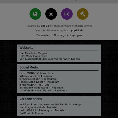
Powered by
phpBB
® Forum Software © phpBB Limited
Deutsche Übersetzung durch
phpBB.de
Datenschutz
|
Nutzungsbedingungen
Webseiten
Das Mittelleiter Magazin
Olli's Modellbahn Seite
Von Klockenstedt über Bürenwerder nach Klingsiel
Social Media
Bimm MOBA TV <- YouTube
@tramspotters <- Instagram
lenasmodellbahn <- Instagram
Franks Moba-Keller <- Instagram
johns MOBA <- YouTube
Schmiddko Modellbahn <- YouTube
Länderbahnzeit im Modell <- Facebook
Verschiedenes
mo87.de Infos und News zur H0 Straßenfahrzeuge
Hamburger Hochbahn Modelle
Heiko Wolbink | Alterung von Modellen
RailControl - Forum