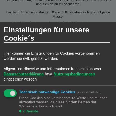
Da bietet sich an, ein solchen handelsüblichen Bausatz auszumessen
und sich daran zu orientieren.
Bei dem Umrechnungsfaktor H0 also 1:87 ergeben sich grob folgende
Masse:
Eine Etage in einem neubau ist mind. 2,65cm hoch.
Bei Gebäuden aus den 60gern bis in die 80ger dann 2,88cm hoch.
Einstellungen für unsere
Bei klassischen Altbauten ergibt sich eine Höhe von 3,8 cm.
Bei Gebäuden aus der Gründerzeit und Aristokratie ergibt sich eine
Cookie´s
Höhe von ca 5,2 cm.
Am besten ist aber immer einen H0 Bewohner zum probieren dabei
zu haben.
Hier können die Einstellungen für Cookies vorgenommen
werden die evtl. gesetzt werden.
Allgemeine Hinweise und Informationen können in unserer
Datenschutzerklärung
bzw.
Nutzungsbedingungen
eingesehen werden.
Technisch notwendige Cookies
(immer erforderlich)
Diese Cookies sind voreingestellte Werte und müssen
akzeptiert werden, da diese für den Betrieb der
Webseite erforderlich sind.
2
Dienste