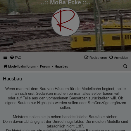
..:: MoBa Ecke ::..
FAQ
Registrieren
Anmelden
S
Modellbahnforum
Forum
Hausbau
u
Hausbau
c
h
Wenn man mit dem Bau von Häusern für die Modellbahn beginnt, sollte
man sich erst Gedanken machen ob man alles selber bauen will
e
oder auf Teile aus den vorhandenen Bausätzen zurückreifen will. Ob
eigene Bauten nur Highlights werden sollen oder Straßenzüge ergänzen
sollen.
Meistens sollen sie ja neben handelsübliche Bausätze stehen.
Denn davon abhängig ist der Umrechnugsfaktor. Die meisten Modelle sind
tatsächlich nicht 1:87.