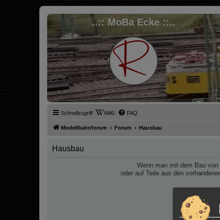
..:: MoBa Ecke ::..
Schnellzugriff
WiKi
FAQ
Modellbahnforum
Forum
Hausbau
Hausbau
Wenn man mit dem Bau von Hä
oder auf Teile aus den vorhandene
Denn davo
Da bietet s