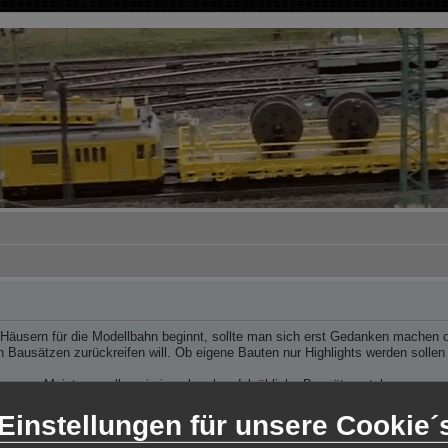
usern für die Modellbahn beginnt, sollte man sich erst Gedanken machen ob
n Bausätzen zurückreifen will. Ob eigene Bauten nur Highlights werden sollen
Meistens sollen sie ja neben handelsübliche Bausätze stehen.
n abhängig ist der Umrechnugsfaktor. Die meisten Modelle sind tatsächlich n
Einstellungen für unsere Cookie´
ich an, ein solchen handelsüblichen Bausatz auszumessen und sich daran zu 