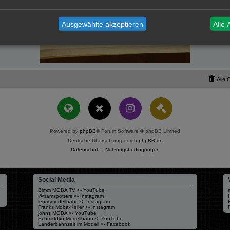
Ausgewählte akzeptieren
Alle 
Alle 
Powered by
phpBB
® Forum Software © phpBB Limited
Deutsche Übersetzung durch
phpBB.de
Datenschutz
|
Nutzungsbedingungen
Social Media
Bimm MOBA TV <- YouTube
@tramspotters <- Instagram
lenasmodellbahn <- Instagram
Franks Moba-Keller <- Instagram
johns MOBA <- YouTube
Schmiddko Modellbahn <- YouTube
Länderbahnzeit im Modell <- Facebook