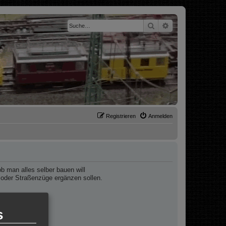
Suche
Erweiterte Suche
Registrieren
Anmelden
 man alles selber bauen will
 oder Straßenzüge ergänzen sollen.
icht 1:87.
s
orientieren.