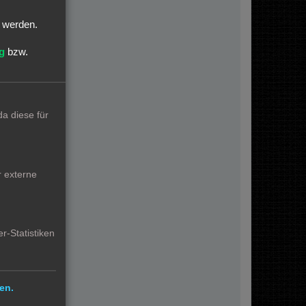
:
t werden.
g
bzw.
en.
a diese für
r externe
r-Statistiken
en.