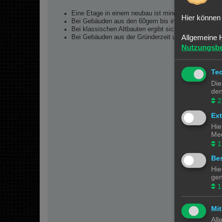
Eine Etage in einem neubau ist mind. 2,65cm hoch.
Hier können 
Bei Gebäuden aus den 60gern bis in die 80ger dann
Bei klassischen Altbauten ergibt sich eine Höhe von
Allgemeine 
Bei Gebäuden aus der Gründerzeit und Aristokratie e
Nutzungsb
Am
Te
Die
den
2
Ex
Hie
Med
1
Bes
Hie
gen
1
Mit
All