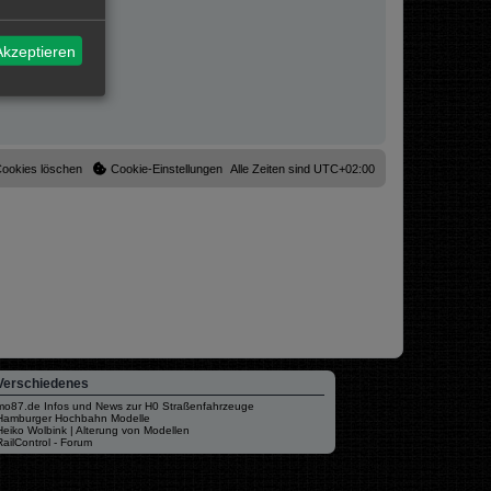
Akzeptieren
Cookies löschen
Cookie-Einstellungen
Alle Zeiten sind
UTC+02:00
Verschiedenes
mo87.de Infos und News zur H0 Straßenfahrzeuge
Hamburger Hochbahn Modelle
Heiko Wolbink | Alterung von Modellen
RailControl - Forum