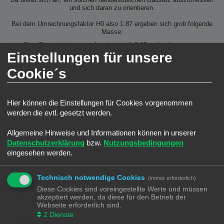
Da bietet sich an, ein solchen handelsüblichen Bausatz auszumessen
und sich daran zu orientieren.
Bei dem Umrechnungsfaktor H0 also 1:87 ergeben sich grob folgende
Masse:
Eine Etage in einem neubau ist mind. 2,65cm hoch.
Bei Gebäuden aus den 60gern bis in die 80ger dann 2,88cm hoch.
Einstellungen für unsere
Bei klassischen Altbauten ergibt sich eine Höhe von 3,8 cm.
Bei Gebäuden aus der Gründerzeit und Aristokratie ergibt sich eine
Cookie´s
Höhe von ca 5,2 cm.
Am besten ist aber immer einen H0 Bewohner zum probieren dabei
zu haben.
Hier können die Einstellungen für Cookies vorgenommen
werden die evtl. gesetzt werden.
Allgemeine Hinweise und Informationen können in unserer
Datenschutzerklärung
bzw.
Nutzungsbedingungen
eingesehen werden.
Technisch notwendige Cookies
(immer erforderlich)
Diese Cookies sind voreingestellte Werte und müssen
akzeptiert werden, da diese für den Betrieb der
Webseite erforderlich sind.
2
Dienste