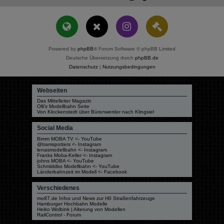
Powered by
phpBB
® Forum Software © phpBB Limited
Deutsche Übersetzung durch
phpBB.de
Datenschutz
|
Nutzungsbedingungen
Webseiten
Das Mittelleiter Magazin
Olli's Modellbahn Seite
Von Klockenstedt über Bürenwerder nach Klingsiel
Social Media
Bimm MOBA TV <- YouTube
@tramspotters <- Instagram
lenasmodellbahn <- Instagram
Franks Moba-Keller <- Instagram
johns MOBA <- YouTube
Schmiddko Modellbahn <- YouTube
Länderbahnzeit im Modell <- Facebook
Verschiedenes
mo87.de Infos und News zur H0 Straßenfahrzeuge
Hamburger Hochbahn Modelle
Heiko Wolbink | Alterung von Modellen
RailControl - Forum