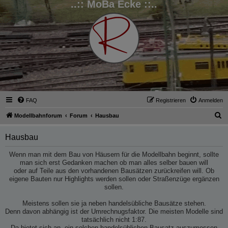
..:: MoBa Ecke ::..
FAQ
Registrieren
Anmelden
S
Modellbahnforum
Forum
Hausbau
u
Hausbau
c
h
Wenn man mit dem Bau von Häusern für die Modellbahn beginnt, sollte
man sich erst Gedanken machen ob man alles selber bauen will
e
oder auf Teile aus den vorhandenen Bausätzen zurückreifen will. Ob
eigene Bauten nur Highlights werden sollen oder Straßenzüge ergänzen
sollen.
Meistens sollen sie ja neben handelsübliche Bausätze stehen.
Denn davon abhängig ist der Umrechnugsfaktor. Die meisten Modelle sind
tatsächlich nicht 1:87.