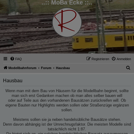
..:: MoBa Ecke ::..
FAQ
Registrieren
Anmelden
S
Modellbahnforum
Forum
Hausbau
u
Hausbau
c
h
Wenn man mit dem Bau von Häusern für die Modellbahn beginnt, sollte
man sich erst Gedanken machen ob man alles selber bauen will
e
oder auf Teile aus den vorhandenen Bausätzen zurückreifen will. Ob
eigene Bauten nur Highlights werden sollen oder Straßenzüge ergänzen
sollen.
Meistens sollen sie ja neben handelsübliche Bausätze stehen.
Denn davon abhängig ist der Umrechnugsfaktor. Die meisten Modelle sind
tatsächlich nicht 1:87.