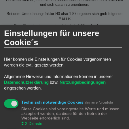
Da bietet sich an, ein solchen handelsüblichen Bausatz auszumessen
und sich daran zu orientieren.
Bei dem Umrechnungsfaktor H0 also 1:87 ergeben sich grob folgende
Masse:
Eine Etage in einem neubau ist mind. 2,65cm hoch.
Bei Gebäuden aus den 60gern bis in die 80ger dann 2,88cm hoch.
Einstellungen für unsere
Bei klassischen Altbauten ergibt sich eine Höhe von 3,8 cm.
Bei Gebäuden aus der Gründerzeit und Aristokratie ergibt sich eine
Cookie´s
Höhe von ca 5,2 cm.
Am besten ist aber immer einen H0 Bewohner zum probieren dabei
zu haben.
Hier können die Einstellungen für Cookies vorgenommen
werden die evtl. gesetzt werden.
Allgemeine Hinweise und Informationen können in unserer
Datenschutzerklärung
bzw.
Nutzungsbedingungen
eingesehen werden.
Technisch notwendige Cookies
(immer erforderlich)
Diese Cookies sind voreingestellte Werte und müssen
akzeptiert werden, da diese für den Betrieb der
Webseite erforderlich sind.
2
Dienste