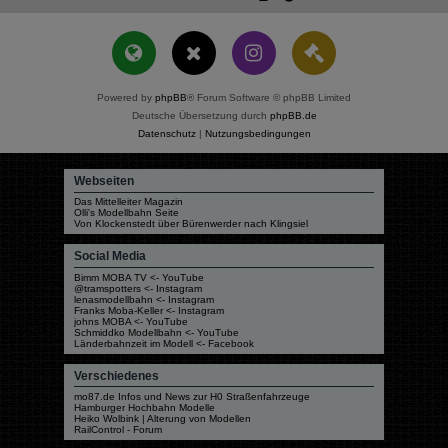
Powered by
phpBB
® Forum Software © phpBB Limited
Deutsche Übersetzung durch
phpBB.de
Datenschutz
|
Nutzungsbedingungen
Webseiten
Das Mittelleiter Magazin
Olli's Modellbahn Seite
Von Klockenstedt über Bürenwerder nach Klingsiel
Social Media
Bimm MOBA TV <- YouTube
@tramspotters <- Instagram
lenasmodellbahn <- Instagram
Franks Moba-Keller <- Instagram
johns MOBA <- YouTube
Schmiddko Modellbahn <- YouTube
Länderbahnzeit im Modell <- Facebook
Verschiedenes
mo87.de Infos und News zur H0 Straßenfahrzeuge
Hamburger Hochbahn Modelle
Heiko Wolbink | Alterung von Modellen
RailControl - Forum