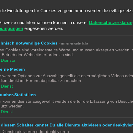
Bei dem Umrechnungsfaktor H0 also 1:87 ergeben sich grob folgende Masse
die Einstellungen für Cookies vorgenommen werden die evtl. gesetz
 2,88cm hoch.
 3,8 cm.
Hinweise und Informationen können in unserer
Datenschutzerklärun
rgibt sich eine Höhe von ca 5,2 cm.
edingungen
eingesehen werden.
 besten ist aber immer einen H0 Bewohner zum probieren dabei zu hab
chnisch notwendige Cookies
(immer erforderlich)
se Cookies sind voreingestellte Werte und müssen akzeptiert werden, d
 Betrieb der Webseite erforderlich sind.
Dienste
terne Medien
r werden Optionen zur Auswahl gestellt die es ermöglichen Videos ode
ien direkt im Forum abspielbar zu machen.
Dienst
ucher-Statistiken
r können dienste ausgewählt werden die für die Erfassung von Besuche
utzt werden.
Dienst
 diesem Schalter kannst Du alle Dienste aktivieren oder deaktivier
e Dienste aktivieren oder deaktivieren