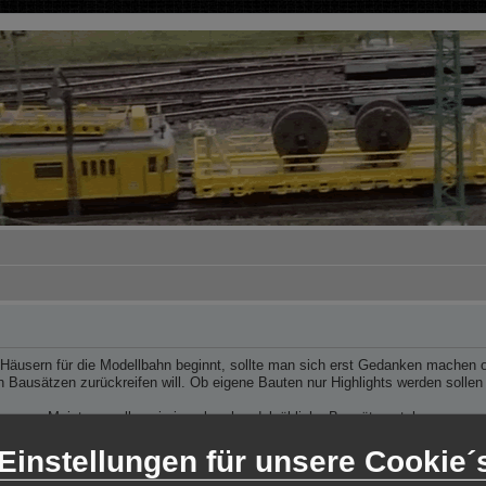
usern für die Modellbahn beginnt, sollte man sich erst Gedanken machen ob
n Bausätzen zurückreifen will. Ob eigene Bauten nur Highlights werden sollen
Meistens sollen sie ja neben handelsübliche Bausätze stehen.
n abhängig ist der Umrechnugsfaktor. Die meisten Modelle sind tatsächlich n
Einstellungen für unsere Cookie´
ich an, ein solchen handelsüblichen Bausatz auszumessen und sich daran zu 