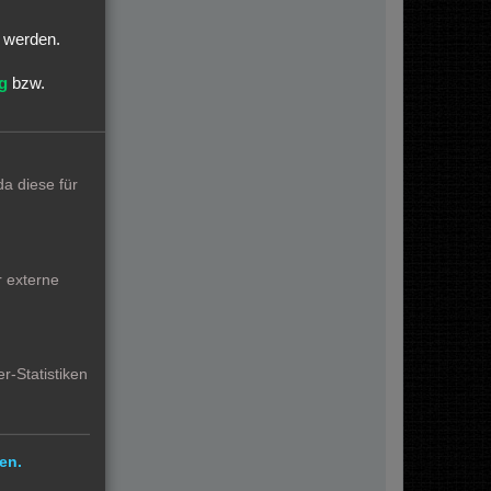
:
t werden.
g
bzw.
en.
a diese für
r externe
r-Statistiken
en.