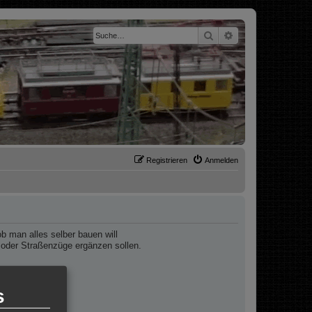
Suche
Erweiterte Suche
Registrieren
Anmelden
 man alles selber bauen will
 oder Straßenzüge ergänzen sollen.
icht 1:87.
s
orientieren.