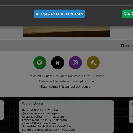
Ausgewählte akzeptieren
Alle 
Alle 
Powered by
phpBB
® Forum Software © phpBB Limited
Deutsche Übersetzung durch
phpBB.de
Datenschutz
|
Nutzungsbedingungen
Social Media
Bimm MOBA TV <- YouTube
@tramspotters <- Instagram
lenasmodellbahn <- Instagram
Franks Moba-Keller <- Instagram
johns MOBA <- YouTube
Schmiddko Modellbahn <- YouTube
Länderbahnzeit im Modell <- Facebook