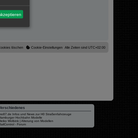
Akzeptieren
Cookies löschen
Cookie-Einstellungen
Alle Zeiten sind
UTC+02:00
Verschiedenes
mo87.de Infos und News zur H0 Straßenfahrzeuge
Hamburger Hochbahn Modelle
Heiko Wolbink | Alterung von Modellen
RailControl - Forum