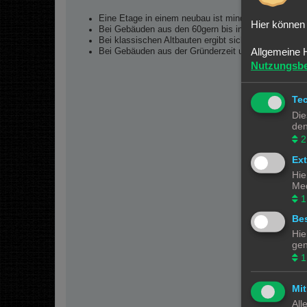
Eine Etage in einem neubau ist mind. 2,65cm hoch.
Hier können 
Bei Gebäuden aus den 60gern bis in die 80ger dann
Bei klassischen Altbauten ergibt sich eine Höhe von
Allgemeine 
Bei Gebäuden aus der Gründerzeit und Aristokratie e
Nutzungsb
Am
Te
Die
den
2
Ex
Hie
Med
1
Bes
Hie
gen
1
Mit
All