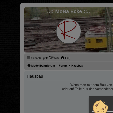
..:: MoBa Ecke ::..
Schnellzugriff
WiKi
FAQ
Modellbahnforum
Forum
Hausbau
Hausbau
Wenn man mit dem Bau von Hä
oder auf Teile aus den vorhandene
Denn davo
Da bietet s