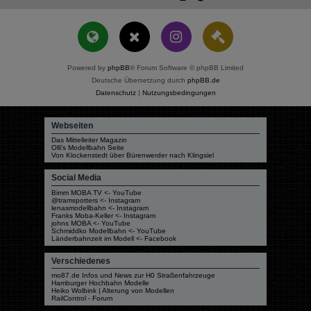
Powered by
phpBB
® Forum Software © phpBB Limited
Deutsche Übersetzung durch
phpBB.de
Datenschutz
|
Nutzungsbedingungen
Webseiten
Das Mittelleiter Magazin
Olli's Modellbahn Seite
Von Klockenstedt über Bürenwerder nach Klingsiel
Social Media
Bimm MOBA TV <- YouTube
@tramspotters <- Instagram
lenasmodellbahn <- Instagram
Franks Moba-Keller <- Instagram
johns MOBA <- YouTube
Schmiddko Modellbahn <- YouTube
Länderbahnzeit im Modell <- Facebook
Verschiedenes
mo87.de Infos und News zur H0 Straßenfahrzeuge
Hamburger Hochbahn Modelle
Heiko Wolbink | Alterung von Modellen
RailControl - Forum