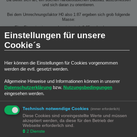
Da bietet sich an, ein solchen handelsüblichen Bausatz auszumessen
und sich daran zu orientieren.
Bei dem Umrechnungsfaktor H0 also 1:87 ergeben sich grob folgende
Masse:
Eine Etage in einem neubau ist mind. 2,65cm hoch.
Bei Gebäuden aus den 60gern bis in die 80ger dann 2,88cm hoch.
Einstellungen für unsere
Bei klassischen Altbauten ergibt sich eine Höhe von 3,8 cm.
Bei Gebäuden aus der Gründerzeit und Aristokratie ergibt sich eine
Cookie´s
Höhe von ca 5,2 cm.
Am besten ist aber immer einen H0 Bewohner zum probieren dabei
zu haben.
Hier können die Einstellungen für Cookies vorgenommen
werden die evtl. gesetzt werden.
Allgemeine Hinweise und Informationen können in unserer
Datenschutzerklärung
bzw.
Nutzungsbedingungen
eingesehen werden.
Technisch notwendige Cookies
(immer erforderlich)
Diese Cookies sind voreingestellte Werte und müssen
akzeptiert werden, da diese für den Betrieb der
Webseite erforderlich sind.
2
Dienste