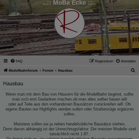
..:: MoBa Ecke ::..
FAQ
Registrieren
Anmelden
S
Modellbahnforum
Forum
Hausbau
u
Hausbau
c
h
Wenn man mit dem Bau von Häusern für die Modellbahn beginnt, sollte
man sich erst Gedanken machen ob man alles selber bauen will
e
oder auf Teile aus den vorhandenen Bausätzen zurückreifen will. Ob
eigene Bauten nur Highlights werden sollen oder Straßenzüge ergänzen
sollen.
Meistens sollen sie ja neben handelsübliche Bausätze stehen.
Denn davon abhängig ist der Umrechnugsfaktor. Die meisten Modelle sind
tatsächlich nicht 1:87.