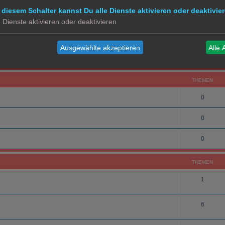
 diesem Schalter kannst Du alle Dienste aktivieren oder deaktivier
0
e Dienste aktivieren oder deaktivieren
0
Ausgewählte akzeptieren
Alle 
0
THEMEN
0
0
0
THEMEN
1
6