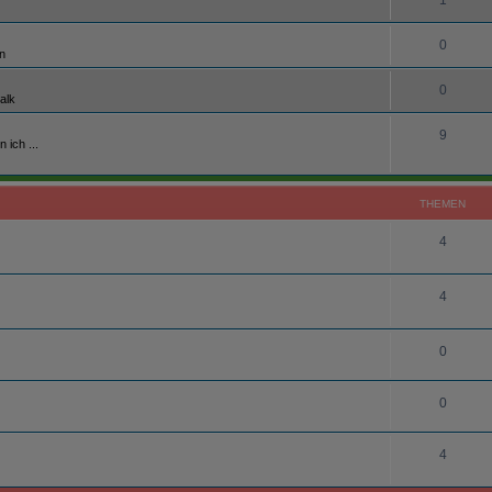
1
0
n
0
alk
9
 ich ...
THEMEN
4
4
0
0
4