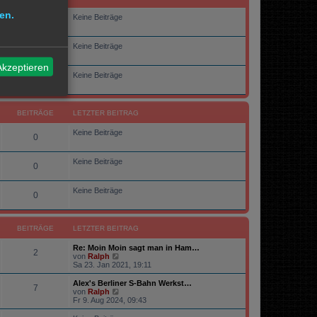
r
en.
a
Keine Beiträge
0
g
Keine Beiträge
0
Akzeptieren
Keine Beiträge
0
BEITRÄGE
LETZTER BEITRAG
Keine Beiträge
0
Keine Beiträge
0
Keine Beiträge
0
BEITRÄGE
LETZTER BEITRAG
Re: Moin Moin sagt man in Ham…
2
N
von
Ralph
e
Sa 23. Jan 2021, 19:11
u
e
Alex's Berliner S-Bahn Werkst…
7
s
N
von
Ralph
t
e
Fr 9. Aug 2024, 09:43
e
u
r
e