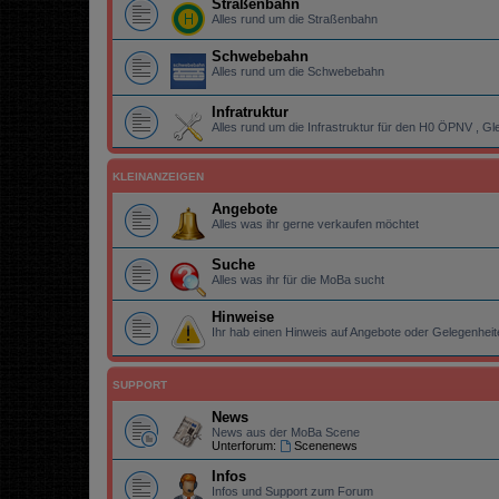
Straßenbahn
Alles rund um die Straßenbahn
Schwebebahn
Alles rund um die Schwebebahn
Infratruktur
Alles rund um die Infrastruktur für den H0 ÖPNV , Gle
KLEINANZEIGEN
Angebote
Alles was ihr gerne verkaufen möchtet
Suche
Alles was ihr für die MoBa sucht
Hinweise
Ihr hab einen Hinweis auf Angebote oder Gelegenhei
SUPPORT
News
News aus der MoBa Scene
Unterforum:
Scenenews
Infos
Infos und Support zum Forum