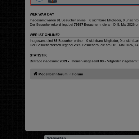
WER WAR DA?
Insgesamt waren
91
Besucher online :: 0 sichtbare Mitglieder, 0 unsich
Der Besucherrekord liegt bei
79357
Besuchern, die am Di 5. Mai 2026 on
WER IST ONLINE?
Insgesamt sind
86
Besucher online :: 0 sichtbare Mitglieder, 0 unsichtba
Der Besucherrekord liegt bei
2889
Besuchern, die am Di 5. Mai 2026, 14:3
STATISTIK
Beiträge insgesamt
2009
• Themen insgesamt
88
• Mitglieder insgesamt
Modellbahnforum
Forum
Webseiten