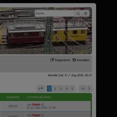
Suche
Erweiterte Suche
Registrieren
Anmelden
Aktuelle Zeit: Fr 7. Aug 2026, 05:27
Seite
1
von
10
1
2
3
4
5
10
Nächste
…
ZUGRIFFE
LETZTER BEITRAG
von
Ralph
88222
Di 10. Sep 2024, 17:48
von
Ralph