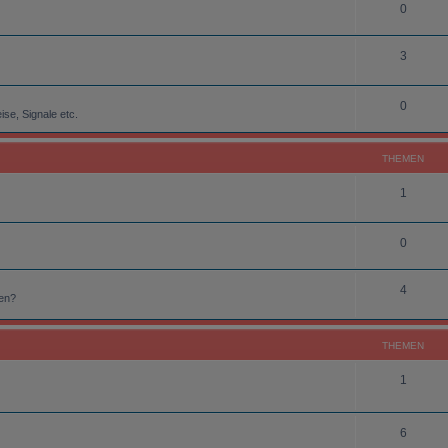
0
3
0
ise, Signale etc.
THEMEN
1
0
4
ten?
THEMEN
1
6