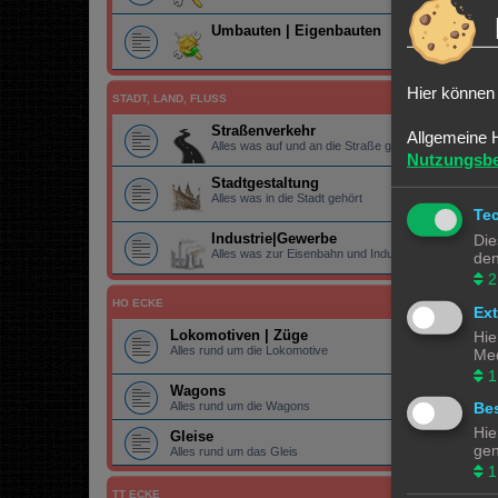
Umbauten | Eigenbauten
Hier können 
STADT, LAND, FLUSS
Straßenverkehr
Allgemeine 
Alles was auf und an die Straße gehört
Nutzungsb
Stadtgestaltung
Alles was in die Stadt gehört
Te
Industrie|Gewerbe
Die
Alles was zur Eisenbahn und Industrie|Gewerbe gehö
den
2
HO ECKE
Ex
Lokomotiven | Züge
Hie
Alles rund um die Lokomotive
Med
1
Wagons
Alles rund um die Wagons
Bes
Hie
Gleise
gen
Alles rund um das Gleis
1
TT ECKE