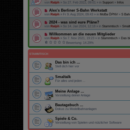
von
Ralph
» So 27. Feb 2022, 09:01 » in
Support
»
Infos
Alex's Berliner S-Bahn Werkstatt
von
Ralph
» Fr 9. Aug 2024, 09:43 » in
MoBa ÖPNV
»
S Bah
2024 - was sind eure Pläne?
von
Ralph
» So 14. Jan 2024, 12:18 » in
Stammtisch
»
Smalt
Willkommen an die neuen Mitglieder
von
Ralph
» So 7. Nov 2021, 19:23 » in
Stammtisch
»
Das bin
Bewertung: 14.29%
STAMMTISCH
Das bin ich ...
Stell dich hier vor
Smaltalk
Für alles und jeden ...
Meine Anlage ...
Vorstellung deiner Anlage
Bautagebuch ...
Dokus zu Modellbahnanlagen
Spiele & Co.
Vorstellung von Spielen und nützlicher Software