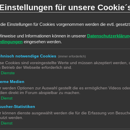
Einstellungen für unsere Cookie´
7
die Einstellungen für Cookies vorgenommen werden die evtl. gesetz
THEMEN
Hinweise und Informationen können in unserer
Datenschutzerklärun
0
edingungen
eingesehen werden.
1
chnisch notwendige Cookies
(immer erforderlich)
se Cookies sind voreingestellte Werte und müssen akzeptiert werden, d
0
rt
 Betrieb der Webseite erforderlich sind.
Dienste
THEMEN
terne Medien
r werden Optionen zur Auswahl gestellt die es ermöglichen Videos ode
4
ien direkt im Forum abspielbar zu machen.
Dienst
0
ucher-Statistiken
r können dienste ausgewählt werden die für die Erfassung von Besuche
0
utzt werden.
Dienst
THEMEN