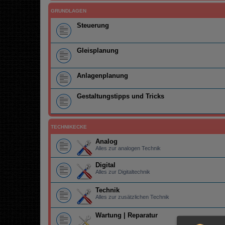
GRUNDLAGEN
Steuerung
Gleisplanung
Anlagenplanung
Gestaltungstipps und Tricks
TECHNIKECKE
Analog
Alles zur analogen Technik
Digital
Alles zur Digitaltechnik
Technik
Alles zur zusätzlichen Technik
Wartung | Reparatur