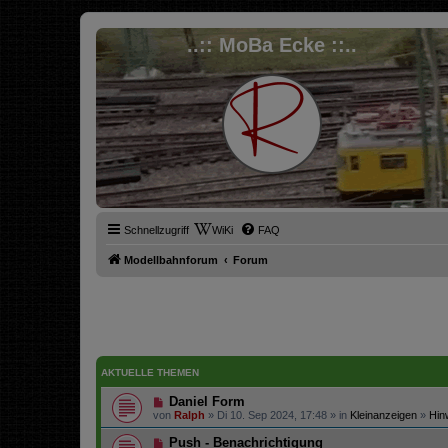
..:: MoBa Ecke ::..
Schnellzugriff
WiKi
FAQ
Modellbahnforum
Forum
AKTUELLE THEMEN
Daniel Form
von
Ralph
» Di 10. Sep 2024, 17:48 » in
Kleinanzeigen
»
Hin
Push - Benachrichtigung