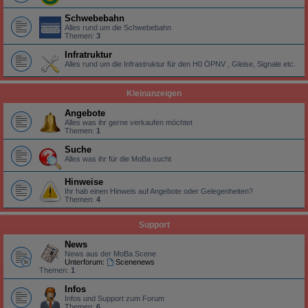
Schwebebahn
Alles rund um die Schwebebahn
Themen:
3
Infratruktur
Alles rund um die Infrastruktur für den H0 ÖPNV , Gleise, Signale etc.
Kleinanzeigen
Angebote
Alles was ihr gerne verkaufen möchtet
Themen:
1
Suche
Alles was ihr für die MoBa sucht
Hinweise
Ihr hab einen Hinweis auf Angebote oder Gelegenheiten?
Themen:
4
Support
News
News aus der MoBa Scene
Unterforum:
Scenenews
Themen:
1
Infos
Infos und Support zum Forum
Themen:
6