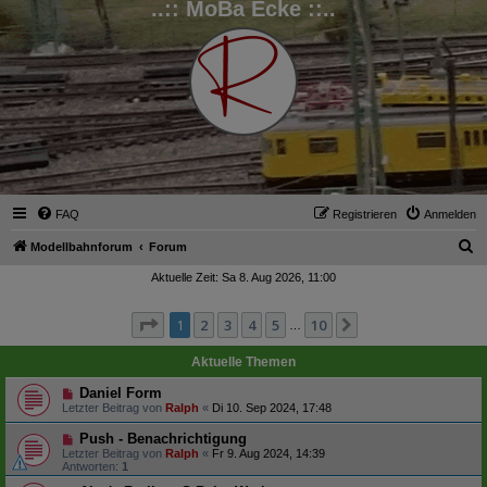
..:: MoBa Ecke ::..
FAQ
Registrieren
Anmelden
S
Modellbahnforum
Forum
u
Aktuelle Zeit: Sa 8. Aug 2026, 11:00
c
Seite
1
von
10
1
2
3
4
5
10
Nächste
h
…
e
Aktuelle Themen
Daniel Form
Letzter Beitrag von
Ralph
«
Di 10. Sep 2024, 17:48
Push - Benachrichtigung
Letzter Beitrag von
Ralph
«
Fr 9. Aug 2024, 14:39
Antworten:
1