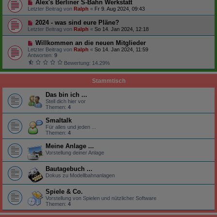
Alex's Berliner S-Bahn Werkstatt
Letzter Beitrag von
Ralph
«
Fr 9. Aug 2024, 09:43
2024 - was sind eure Pläne?
Letzter Beitrag von
Ralph
«
So 14. Jan 2024, 12:18
Willkommen an die neuen Mitglieder
Letzter Beitrag von
Ralph
«
So 14. Jan 2024, 11:59
Antworten:
9
Bewertung: 14.29%
Stammtisch
Das bin ich ...
Stell dich hier vor
Themen:
4
Smaltalk
Für alles und jeden ...
Themen:
4
Meine Anlage ...
Vorstellung deiner Anlage
Bautagebuch ...
Dokus zu Modellbahnanlagen
Spiele & Co.
Vorstellung von Spielen und nützlicher Software
Themen:
4