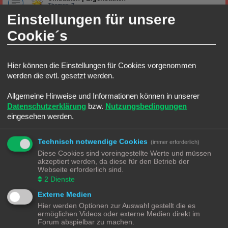
Themen:
7
Einstellungen für unsere
Stadt, Land, Fluss
Cookie´s
Straßenverkehr
Alles was auf und an die Straße gehört
Hier können die Einstellungen für Cookies vorgenommen
Stadtgestaltung
Alles was in die Stadt gehört
werden die evtl. gesetzt werden.
Themen:
1
Industrie|Gewerbe
Allgemeine Hinweise und Informationen können in unserer
Alles was zur Eisenbahn und Industrie|Gewerbe gehört
Datenschutzerklärung
bzw.
Nutzungsbedingungen
eingesehen werden.
HO Ecke
Lokomotiven | Züge
Technisch notwendige Cookies
(immer erforderlich)
Alles rund um die Lokomotive
Themen:
4
Diese Cookies sind voreingestellte Werte und müssen
akzeptiert werden, da diese für den Betrieb der
Wagons
Webseite erforderlich sind.
Alles rund um die Wagons
2
Dienste
Gleise
Alles rund um das Gleis
Externe Medien
Hier werden Optionen zur Auswahl gestellt die es
TT Ecke
ermöglichen Videos oder externe Medien direkt im
Forum abspielbar zu machen.
Lokomotiven | Züge