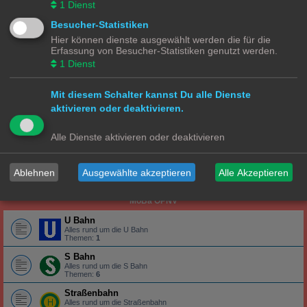
1
Dienst
Alles rund um die Lokomotive
Wagons
Besucher-Statistiken
Alles rund um die Wagons
Hier können dienste ausgewählt werden die für die
Erfassung von Besucher-Statistiken genutzt werden.
Gleise
Alles rund um das Gleis
1
Dienst
N Ecke
Mit diesem Schalter kannst Du alle Dienste
Lokomotiven | Züge
aktivieren oder deaktivieren.
Alles rund um die Lokomotive
Wagons
Alle Dienste aktivieren oder deaktivieren
Alles rund um die Wagons
Gleise
Ablehnen
Ausgewählte akzeptieren
Alle Akzeptieren
Alles rund um das Gleis
MoBa ÖPNV
U Bahn
Alles rund um die U Bahn
Themen:
1
S Bahn
Alles rund um die S Bahn
Themen:
6
Straßenbahn
Alles rund um die Straßenbahn