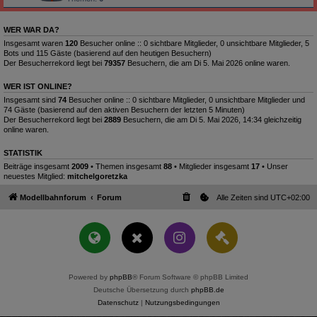
WER WAR DA?
Insgesamt waren
120
Besucher online :: 0 sichtbare Mitglieder, 0 unsichtbare Mitglieder, 5
Bots und 115 Gäste (basierend auf den heutigen Besuchern)
Der Besucherrekord liegt bei
79357
Besuchern, die am Di 5. Mai 2026 online waren.
WER IST ONLINE?
Insgesamt sind
74
Besucher online :: 0 sichtbare Mitglieder, 0 unsichtbare Mitglieder und
74 Gäste (basierend auf den aktiven Besuchern der letzten 5 Minuten)
Der Besucherrekord liegt bei
2889
Besuchern, die am Di 5. Mai 2026, 14:34 gleichzeitig
online waren.
STATISTIK
Beiträge insgesamt
2009
• Themen insgesamt
88
• Mitglieder insgesamt
17
• Unser
neuestes Mitglied:
mitchelgoretzka
Modellbahnforum
Forum
Alle Zeiten sind
UTC+02:00
Powered by
phpBB
® Forum Software © phpBB Limited
Deutsche Übersetzung durch
phpBB.de
Datenschutz
|
Nutzungsbedingungen