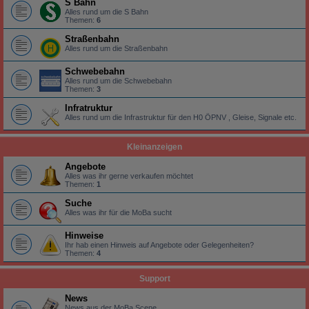
S Bahn
Alles rund um die S Bahn
Themen:
6
Straßenbahn
Alles rund um die Straßenbahn
Schwebebahn
Alles rund um die Schwebebahn
Themen:
3
Infratruktur
Alles rund um die Infrastruktur für den H0 ÖPNV , Gleise, Signale etc.
Kleinanzeigen
Angebote
Alles was ihr gerne verkaufen möchtet
Themen:
1
Suche
Alles was ihr für die MoBa sucht
Hinweise
Ihr hab einen Hinweis auf Angebote oder Gelegenheiten?
Themen:
4
Support
News
News aus der MoBa Scene