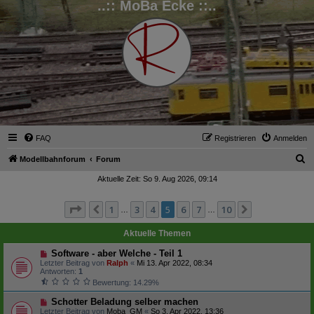
..:: MoBa Ecke ::..
FAQ
Registrieren
Anmelden
S
Modellbahnforum
Forum
u
Aktuelle Zeit: So 9. Aug 2026, 09:14
c
Seite
5
von
10
1
3
4
5
6
7
10
Vorherige
Nächste
h
…
…
e
Aktuelle Themen
Software - aber Welche - Teil 1
Letzter Beitrag von
Ralph
«
Mi 13. Apr 2022, 08:34
Antworten:
1
Bewertung: 14.29%
Schotter Beladung selber machen
Letzter Beitrag von
Moba_GM
«
So 3. Apr 2022, 13:36