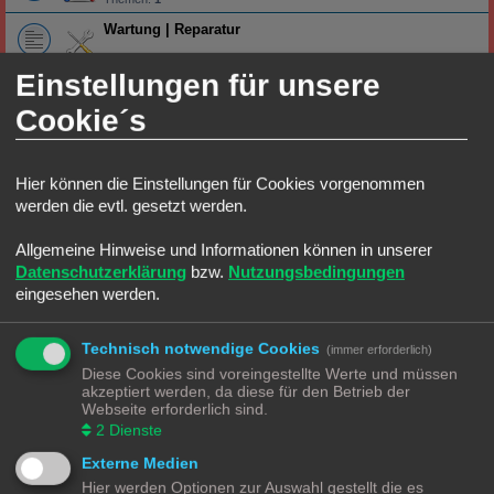
Wartung | Reparatur
Einstellungen für unsere
Umbauten | Eigenbauten
Themen:
7
Cookie´s
Stadt, Land, Fluss
Straßenverkehr
Hier können die Einstellungen für Cookies vorgenommen
Alles was auf und an die Straße gehört
werden die evtl. gesetzt werden.
Stadtgestaltung
Alles was in die Stadt gehört
Allgemeine Hinweise und Informationen können in unserer
Themen:
1
Datenschutzerklärung
bzw.
Nutzungsbedingungen
Industrie|Gewerbe
eingesehen werden.
Alles was zur Eisenbahn und Industrie|Gewerbe gehört
HO Ecke
Technisch notwendige Cookies
(immer erforderlich)
Diese Cookies sind voreingestellte Werte und müssen
Lokomotiven | Züge
akzeptiert werden, da diese für den Betrieb der
Alles rund um die Lokomotive
Themen:
4
Webseite erforderlich sind.
2
Dienste
Wagons
Alles rund um die Wagons
Externe Medien
Gleise
Hier werden Optionen zur Auswahl gestellt die es