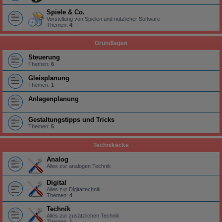
Spiele & Co.
Vorstellung von Spielen und nützlicher Software
Themen:
4
Grundlagen
Steuerung
Themen:
6
Gleisplanung
Themen:
1
Anlagenplanung
Gestaltungstipps und Tricks
Themen:
5
Technikecke
Analog
Alles zur analogen Technik
Digital
Alles zur Digitaltechnik
Themen:
4
Technik
Alles zur zusätzlichen Technik
Themen:
1