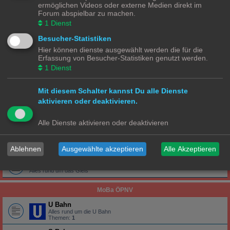
Alles rund um das Gleis
ermöglichen Videos oder externe Medien direkt im
Forum abspielbar zu machen.
TT Ecke
1
Dienst
Lokomotiven | Züge
Besucher-Statistiken
Alles rund um die Lokomotive
Hier können dienste ausgewählt werden die für die
Wagons
Erfassung von Besucher-Statistiken genutzt werden.
Alles rund um die Wagons
1
Dienst
Gleise
Alles rund um das Gleis
Mit diesem Schalter kannst Du alle Dienste
aktivieren oder deaktivieren.
N Ecke
Lokomotiven | Züge
Alle Dienste aktivieren oder deaktivieren
Alles rund um die Lokomotive
Wagons
Ablehnen
Ausgewählte akzeptieren
Alle Akzeptieren
Alles rund um die Wagons
Gleise
Alles rund um das Gleis
MoBa ÖPNV
U Bahn
Alles rund um die U Bahn
Themen:
1