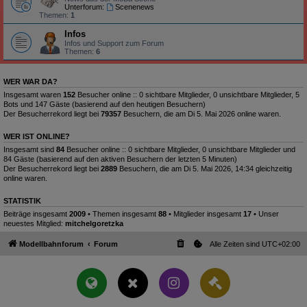
Unterforum:
Scenenews
Themen:
1
Infos
Infos und Support zum Forum
Themen:
6
WER WAR DA?
Insgesamt waren
152
Besucher online :: 0 sichtbare Mitglieder, 0 unsichtbare Mitglieder, 5
Bots und 147 Gäste (basierend auf den heutigen Besuchern)
Der Besucherrekord liegt bei
79357
Besuchern, die am Di 5. Mai 2026 online waren.
WER IST ONLINE?
Insgesamt sind
84
Besucher online :: 0 sichtbare Mitglieder, 0 unsichtbare Mitglieder und
84 Gäste (basierend auf den aktiven Besuchern der letzten 5 Minuten)
Der Besucherrekord liegt bei
2889
Besuchern, die am Di 5. Mai 2026, 14:34 gleichzeitig
online waren.
STATISTIK
Beiträge insgesamt
2009
• Themen insgesamt
88
• Mitglieder insgesamt
17
• Unser
neuestes Mitglied:
mitchelgoretzka
Modellbahnforum
Forum
Alle Zeiten sind
UTC+02:00