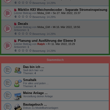
Bewertung: 14.29%
Märklin K83 Weichendecoder - Separate Stromeinspeisung
Letzter Beitrag von
Moba_GM
«
So 27. Mär 2022, 15:37
Bewertung: 14.29%
Decals
Letzter Beitrag von
Moba_GM
«
Mi 16. Mär 2022, 18:56
Antworten:
1
Bewertung: 14.29%
Planung und Ausführung der Ebene 0
Letzter Beitrag von
Ralph
«
Fr 11. Mär 2022, 15:29
Antworten:
1
Bewertung: 14.29%
Stammtisch
Das bin ich ...
Stell dich hier vor
Themen:
4
Smaltalk
Für alles und jeden ...
Themen:
4
Meine Anlage ...
Vorstellung deiner Anlage
Bautagebuch ...
Dokus zu Modellbahnanlagen