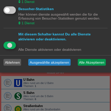
1
Dienst
Alles rund um die Lokomotive
Wagons
Besucher-Statistiken
Alles rund um die Wagons
Hier können dienste ausgewählt werden die für die
Erfassung von Besucher-Statistiken genutzt werden.
Gleise
Alles rund um das Gleis
1
Dienst
N Ecke
Mit diesem Schalter kannst Du alle Dienste
Lokomotiven | Züge
aktivieren oder deaktivieren.
Alles rund um die Lokomotive
Wagons
Alle Dienste aktivieren oder deaktivieren
Alles rund um die Wagons
Gleise
Ablehnen
Ausgewählte akzeptieren
Alle Akzeptieren
Alles rund um das Gleis
MoBa ÖPNV
U Bahn
Alles rund um die U Bahn
Themen:
1
S Bahn
Alles rund um die S Bahn
Themen:
6
Straßenbahn
Alles rund um die Straßenbahn