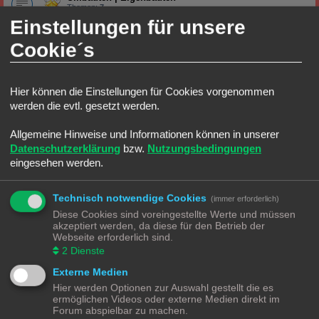
Themen:
7
Einstellungen für unsere
Stadt, Land, Fluss
Cookie´s
Straßenverkehr
Alles was auf und an die Straße gehört
Hier können die Einstellungen für Cookies vorgenommen
Stadtgestaltung
Alles was in die Stadt gehört
werden die evtl. gesetzt werden.
Themen:
1
Industrie|Gewerbe
Allgemeine Hinweise und Informationen können in unserer
Alles was zur Eisenbahn und Industrie|Gewerbe gehört
Datenschutzerklärung
bzw.
Nutzungsbedingungen
eingesehen werden.
HO Ecke
Lokomotiven | Züge
Technisch notwendige Cookies
(immer erforderlich)
Alles rund um die Lokomotive
Themen:
4
Diese Cookies sind voreingestellte Werte und müssen
akzeptiert werden, da diese für den Betrieb der
Wagons
Webseite erforderlich sind.
Alles rund um die Wagons
2
Dienste
Gleise
Alles rund um das Gleis
Externe Medien
Hier werden Optionen zur Auswahl gestellt die es
TT Ecke
ermöglichen Videos oder externe Medien direkt im
Forum abspielbar zu machen.
Lokomotiven | Züge