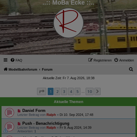
..:: MoBa Ecke ::..
FAQ
Registrieren
Anmelden
S
Modellbahnforum
Forum
u
Aktuelle Zeit: Fr 7. Aug 2026, 18:38
c
Seite
1
von
10
1
2
3
4
5
10
Nächste
h
…
e
Aktuelle Themen
Daniel Form
Letzter Beitrag von
Ralph
«
Di 10. Sep 2024, 17:48
Push - Benachrichtigung
Letzter Beitrag von
Ralph
«
Fr 9. Aug 2024, 14:39
Antworten:
1