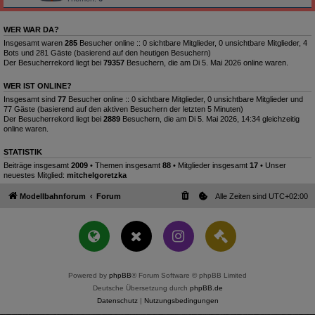
WER WAR DA?
Insgesamt waren
285
Besucher online :: 0 sichtbare Mitglieder, 0 unsichtbare Mitglieder, 4
Bots und 281 Gäste (basierend auf den heutigen Besuchern)
Der Besucherrekord liegt bei
79357
Besuchern, die am Di 5. Mai 2026 online waren.
WER IST ONLINE?
Insgesamt sind
77
Besucher online :: 0 sichtbare Mitglieder, 0 unsichtbare Mitglieder und
77 Gäste (basierend auf den aktiven Besuchern der letzten 5 Minuten)
Der Besucherrekord liegt bei
2889
Besuchern, die am Di 5. Mai 2026, 14:34 gleichzeitig
online waren.
STATISTIK
Beiträge insgesamt
2009
• Themen insgesamt
88
• Mitglieder insgesamt
17
• Unser
neuestes Mitglied:
mitchelgoretzka
Modellbahnforum
Forum
Alle Zeiten sind
UTC+02:00
Powered by
phpBB
® Forum Software © phpBB Limited
Deutsche Übersetzung durch
phpBB.de
Datenschutz
|
Nutzungsbedingungen