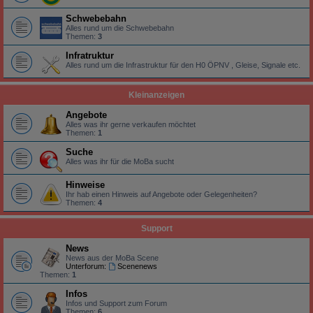
Schwebebahn
Alles rund um die Schwebebahn
Themen:
3
Infratruktur
Alles rund um die Infrastruktur für den H0 ÖPNV , Gleise, Signale etc.
Kleinanzeigen
Angebote
Alles was ihr gerne verkaufen möchtet
Themen:
1
Suche
Alles was ihr für die MoBa sucht
Hinweise
Ihr hab einen Hinweis auf Angebote oder Gelegenheiten?
Themen:
4
Support
News
News aus der MoBa Scene
Unterforum:
Scenenews
Themen:
1
Infos
Infos und Support zum Forum
Themen:
6