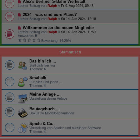
Alex's Berliner S-Bahn Werkstatt
Letzter Beitrag von
Ralph
«
Fr 9. Aug 2024, 09:43
2024 - was sind eure Pläne?
Letzter Beitrag von
Ralph
«
So 14. Jan 2024, 12:18
Willkommen an die neuen Mitglieder
Letzter Beitrag von
Ralph
«
So 14. Jan 2024, 11:59
Antworten:
9
Bewertung: 14.29%
Stammtisch
Das bin ich ...
Stell dich hier vor
Themen:
4
Smaltalk
Für alles und jeden ...
Themen:
4
Meine Anlage ...
Vorstellung deiner Anlage
Bautagebuch ...
Dokus zu Modellbahnanlagen
Spiele & Co.
Vorstellung von Spielen und nützlicher Software
Themen:
4