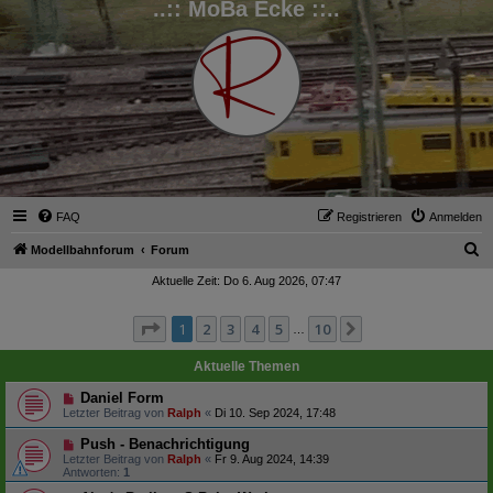
..:: MoBa Ecke ::..
FAQ
Registrieren
Anmelden
S
Modellbahnforum
Forum
u
Aktuelle Zeit: Do 6. Aug 2026, 07:47
c
Seite
1
von
10
1
2
3
4
5
10
Nächste
h
…
e
Aktuelle Themen
Daniel Form
Letzter Beitrag von
Ralph
«
Di 10. Sep 2024, 17:48
Push - Benachrichtigung
Letzter Beitrag von
Ralph
«
Fr 9. Aug 2024, 14:39
Antworten:
1