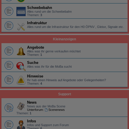
Schwebebahn
Alles rund um die Schwebebahn
Themen:
3
Infratruktur
Alles rund um die Infrastruktur für den H0 ÖPNV , Gleise, Signale etc.
Kleinanzeigen
Angebote
Alles was ihr gerne verkaufen möchtet
Themen:
1
Suche
Alles was ihr für die MoBa sucht
Hinweise
Ihr hab einen Hinweis auf Angebote oder Gelegenheiten?
Themen:
4
Support
News
News aus der MoBa Scene
Unterforum:
Scenenews
Themen:
1
Infos
Infos und Support zum Forum
Themen:
6