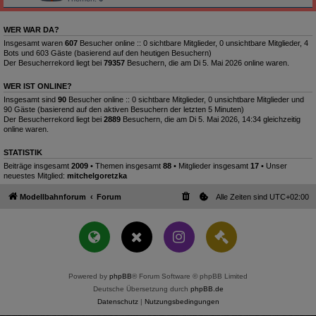
WER WAR DA?
Insgesamt waren
607
Besucher online :: 0 sichtbare Mitglieder, 0 unsichtbare Mitglieder, 4
Bots und 603 Gäste (basierend auf den heutigen Besuchern)
Der Besucherrekord liegt bei
79357
Besuchern, die am Di 5. Mai 2026 online waren.
WER IST ONLINE?
Insgesamt sind
90
Besucher online :: 0 sichtbare Mitglieder, 0 unsichtbare Mitglieder und
90 Gäste (basierend auf den aktiven Besuchern der letzten 5 Minuten)
Der Besucherrekord liegt bei
2889
Besuchern, die am Di 5. Mai 2026, 14:34 gleichzeitig
online waren.
STATISTIK
Beiträge insgesamt
2009
• Themen insgesamt
88
• Mitglieder insgesamt
17
• Unser
neuestes Mitglied:
mitchelgoretzka
Modellbahnforum
Forum
Alle Zeiten sind
UTC+02:00
Powered by
phpBB
® Forum Software © phpBB Limited
Deutsche Übersetzung durch
phpBB.de
Datenschutz
|
Nutzungsbedingungen