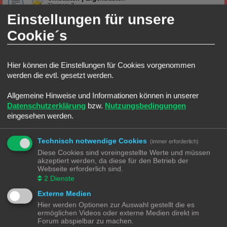
Themen:
7
Einstellungen für unsere
Stadt, Land, Fluss
Cookie´s
Straßenverkehr
Alles was auf und an die Straße gehört
Hier können die Einstellungen für Cookies vorgenommen
Stadtgestaltung
Alles was in die Stadt gehört
werden die evtl. gesetzt werden.
Themen:
1
Industrie|Gewerbe
Allgemeine Hinweise und Informationen können in unserer
Alles was zur Eisenbahn und Industrie|Gewerbe gehört
Datenschutzerklärung
bzw.
Nutzungsbedingungen
eingesehen werden.
HO Ecke
Lokomotiven | Züge
Technisch notwendige Cookies
(immer erforderlich)
Alles rund um die Lokomotive
Themen:
4
Diese Cookies sind voreingestellte Werte und müssen
akzeptiert werden, da diese für den Betrieb der
Wagons
Webseite erforderlich sind.
Alles rund um die Wagons
2
Dienste
Gleise
Alles rund um das Gleis
Externe Medien
Hier werden Optionen zur Auswahl gestellt die es
TT Ecke
ermöglichen Videos oder externe Medien direkt im
Forum abspielbar zu machen.
Lokomotiven | Züge