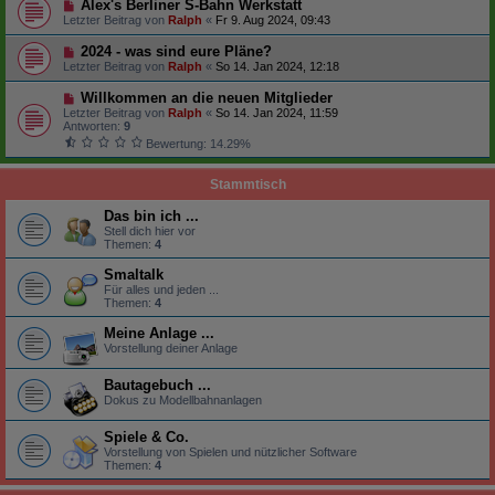
Alex's Berliner S-Bahn Werkstatt
Letzter Beitrag von
Ralph
«
Fr 9. Aug 2024, 09:43
2024 - was sind eure Pläne?
Letzter Beitrag von
Ralph
«
So 14. Jan 2024, 12:18
Willkommen an die neuen Mitglieder
Letzter Beitrag von
Ralph
«
So 14. Jan 2024, 11:59
Antworten:
9
Bewertung: 14.29%
Stammtisch
Das bin ich ...
Stell dich hier vor
Themen:
4
Smaltalk
Für alles und jeden ...
Themen:
4
Meine Anlage ...
Vorstellung deiner Anlage
Bautagebuch ...
Dokus zu Modellbahnanlagen
Spiele & Co.
Vorstellung von Spielen und nützlicher Software
Themen:
4