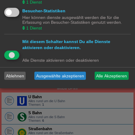
1
Dienst
Alles rund um die Lokomotive
Wagons
Besucher-Statistiken
Alles rund um die Wagons
Hier können dienste ausgewählt werden die für die
Erfassung von Besucher-Statistiken genutzt werden.
Gleise
Alles rund um das Gleis
1
Dienst
N Ecke
Mit diesem Schalter kannst Du alle Dienste
Lokomotiven | Züge
aktivieren oder deaktivieren.
Alles rund um die Lokomotive
Wagons
Alle Dienste aktivieren oder deaktivieren
Alles rund um die Wagons
Gleise
Ablehnen
Ausgewählte akzeptieren
Alle Akzeptieren
Alles rund um das Gleis
MoBa ÖPNV
U Bahn
Alles rund um die U Bahn
Themen:
1
S Bahn
Alles rund um die S Bahn
Themen:
6
Straßenbahn
Alles rund um die Straßenbahn