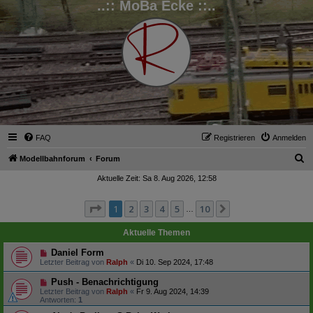
..:: MoBa Ecke ::..
FAQ
Registrieren
Anmelden
S
Modellbahnforum
Forum
u
Aktuelle Zeit: Sa 8. Aug 2026, 12:58
c
Seite
1
von
10
1
2
3
4
5
10
Nächste
h
…
e
Aktuelle Themen
Daniel Form
Letzter Beitrag von
Ralph
«
Di 10. Sep 2024, 17:48
Push - Benachrichtigung
Letzter Beitrag von
Ralph
«
Fr 9. Aug 2024, 14:39
Antworten:
1