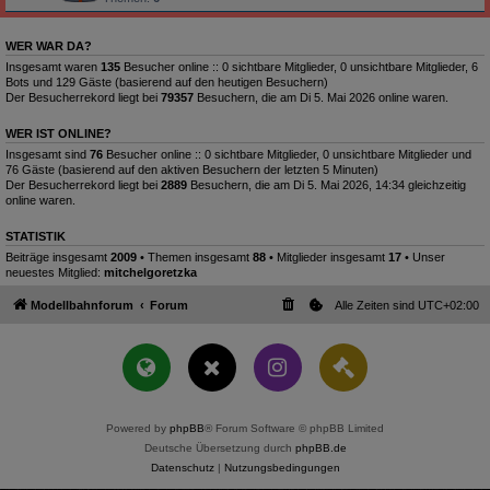
WER WAR DA?
Insgesamt waren
135
Besucher online :: 0 sichtbare Mitglieder, 0 unsichtbare Mitglieder, 6
Bots und 129 Gäste (basierend auf den heutigen Besuchern)
Der Besucherrekord liegt bei
79357
Besuchern, die am Di 5. Mai 2026 online waren.
WER IST ONLINE?
Insgesamt sind
76
Besucher online :: 0 sichtbare Mitglieder, 0 unsichtbare Mitglieder und
76 Gäste (basierend auf den aktiven Besuchern der letzten 5 Minuten)
Der Besucherrekord liegt bei
2889
Besuchern, die am Di 5. Mai 2026, 14:34 gleichzeitig
online waren.
STATISTIK
Beiträge insgesamt
2009
• Themen insgesamt
88
• Mitglieder insgesamt
17
• Unser
neuestes Mitglied:
mitchelgoretzka
Modellbahnforum
Forum
Alle Zeiten sind
UTC+02:00
Powered by
phpBB
® Forum Software © phpBB Limited
Deutsche Übersetzung durch
phpBB.de
Datenschutz
|
Nutzungsbedingungen