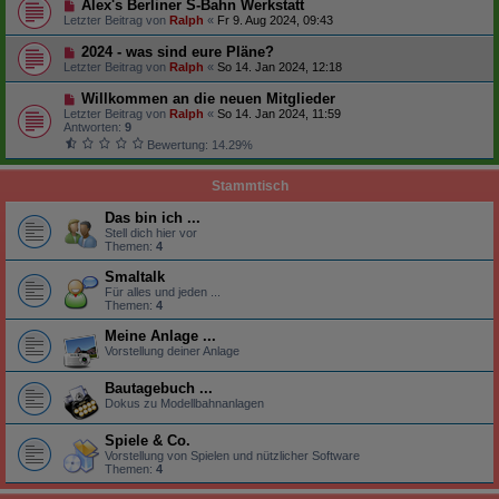
Alex's Berliner S-Bahn Werkstatt
Letzter Beitrag von
Ralph
«
Fr 9. Aug 2024, 09:43
2024 - was sind eure Pläne?
Letzter Beitrag von
Ralph
«
So 14. Jan 2024, 12:18
Willkommen an die neuen Mitglieder
Letzter Beitrag von
Ralph
«
So 14. Jan 2024, 11:59
Antworten:
9
Bewertung: 14.29%
Stammtisch
Das bin ich ...
Stell dich hier vor
Themen:
4
Smaltalk
Für alles und jeden ...
Themen:
4
Meine Anlage ...
Vorstellung deiner Anlage
Bautagebuch ...
Dokus zu Modellbahnanlagen
Spiele & Co.
Vorstellung von Spielen und nützlicher Software
Themen:
4