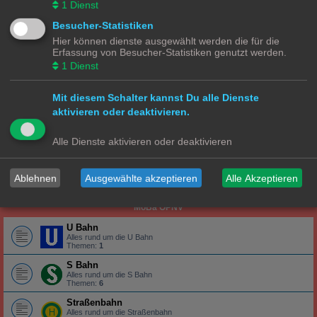
1
Dienst
Alles rund um die Lokomotive
Wagons
Besucher-Statistiken
Alles rund um die Wagons
Hier können dienste ausgewählt werden die für die
Erfassung von Besucher-Statistiken genutzt werden.
Gleise
Alles rund um das Gleis
1
Dienst
N Ecke
Mit diesem Schalter kannst Du alle Dienste
Lokomotiven | Züge
aktivieren oder deaktivieren.
Alles rund um die Lokomotive
Wagons
Alle Dienste aktivieren oder deaktivieren
Alles rund um die Wagons
Gleise
Ablehnen
Ausgewählte akzeptieren
Alle Akzeptieren
Alles rund um das Gleis
MoBa ÖPNV
U Bahn
Alles rund um die U Bahn
Themen:
1
S Bahn
Alles rund um die S Bahn
Themen:
6
Straßenbahn
Alles rund um die Straßenbahn