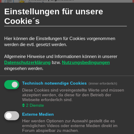
Themen:
7
Einstellungen für unsere
Stadt, Land, Fluss
Cookie´s
Straßenverkehr
Alles was auf und an die Straße gehört
Hier können die Einstellungen für Cookies vorgenommen
Stadtgestaltung
Alles was in die Stadt gehört
werden die evtl. gesetzt werden.
Themen:
1
Industrie|Gewerbe
Allgemeine Hinweise und Informationen können in unserer
Alles was zur Eisenbahn und Industrie|Gewerbe gehört
Datenschutzerklärung
bzw.
Nutzungsbedingungen
eingesehen werden.
HO Ecke
Lokomotiven | Züge
Technisch notwendige Cookies
(immer erforderlich)
Alles rund um die Lokomotive
Themen:
4
Diese Cookies sind voreingestellte Werte und müssen
akzeptiert werden, da diese für den Betrieb der
Wagons
Webseite erforderlich sind.
Alles rund um die Wagons
2
Dienste
Gleise
Alles rund um das Gleis
Externe Medien
Hier werden Optionen zur Auswahl gestellt die es
TT Ecke
ermöglichen Videos oder externe Medien direkt im
Forum abspielbar zu machen.
Lokomotiven | Züge