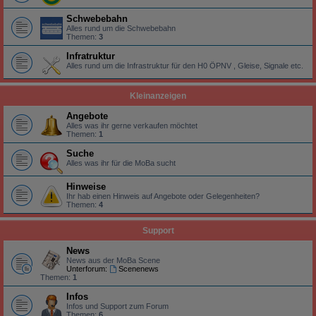
Schwebebahn
Alles rund um die Schwebebahn
Themen:
3
Infratruktur
Alles rund um die Infrastruktur für den H0 ÖPNV , Gleise, Signale etc.
Kleinanzeigen
Angebote
Alles was ihr gerne verkaufen möchtet
Themen:
1
Suche
Alles was ihr für die MoBa sucht
Hinweise
Ihr hab einen Hinweis auf Angebote oder Gelegenheiten?
Themen:
4
Support
News
News aus der MoBa Scene
Unterforum:
Scenenews
Themen:
1
Infos
Infos und Support zum Forum
Themen:
6