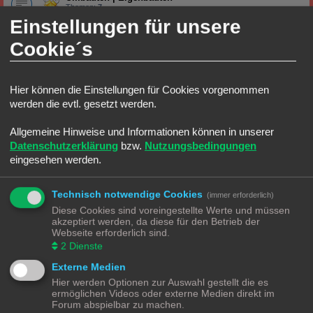
Themen:
7
Einstellungen für unsere
Stadt, Land, Fluss
Cookie´s
Straßenverkehr
Alles was auf und an die Straße gehört
Hier können die Einstellungen für Cookies vorgenommen
Stadtgestaltung
Alles was in die Stadt gehört
werden die evtl. gesetzt werden.
Themen:
1
Industrie|Gewerbe
Allgemeine Hinweise und Informationen können in unserer
Alles was zur Eisenbahn und Industrie|Gewerbe gehört
Datenschutzerklärung
bzw.
Nutzungsbedingungen
eingesehen werden.
HO Ecke
Lokomotiven | Züge
Technisch notwendige Cookies
(immer erforderlich)
Alles rund um die Lokomotive
Themen:
4
Diese Cookies sind voreingestellte Werte und müssen
akzeptiert werden, da diese für den Betrieb der
Wagons
Webseite erforderlich sind.
Alles rund um die Wagons
2
Dienste
Gleise
Alles rund um das Gleis
Externe Medien
Hier werden Optionen zur Auswahl gestellt die es
TT Ecke
ermöglichen Videos oder externe Medien direkt im
Forum abspielbar zu machen.
Lokomotiven | Züge