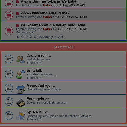
Alex's Berliner S-Bahn Werkstatt
Letzter Beitrag von
Ralph
«
Fr 9. Aug 2024, 09:43
2024 - was sind eure Pläne?
Letzter Beitrag von
Ralph
«
So 14. Jan 2024, 12:18
Willkommen an die neuen Mitglieder
Letzter Beitrag von
Ralph
«
So 14. Jan 2024, 11:59
Antworten:
9
Bewertung: 14.29%
Stammtisch
Das bin ich ...
Stell dich hier vor
Themen:
4
Smaltalk
Für alles und jeden ...
Themen:
4
Meine Anlage ...
Vorstellung deiner Anlage
Bautagebuch ...
Dokus zu Modellbahnanlagen
Spiele & Co.
Vorstellung von Spielen und nützlicher Software
Themen:
4