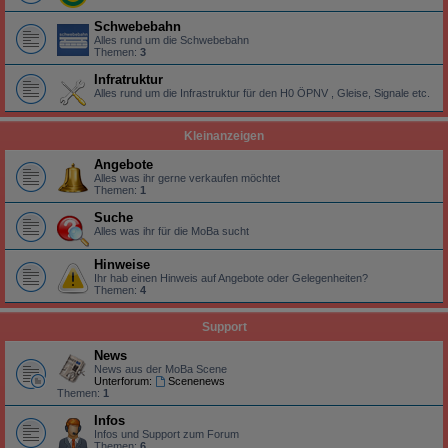
Schwebebahn
Alles rund um die Schwebebahn
Themen:
3
Infratruktur
Alles rund um die Infrastruktur für den H0 ÖPNV , Gleise, Signale etc.
Kleinanzeigen
Angebote
Alles was ihr gerne verkaufen möchtet
Themen:
1
Suche
Alles was ihr für die MoBa sucht
Hinweise
Ihr hab einen Hinweis auf Angebote oder Gelegenheiten?
Themen:
4
Support
News
News aus der MoBa Scene
Unterforum:
Scenenews
Themen:
1
Infos
Infos und Support zum Forum
Themen:
6