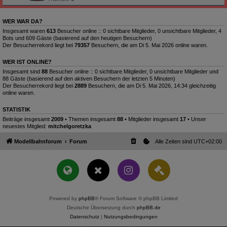
WER WAR DA?
Insgesamt waren
613
Besucher online :: 0 sichtbare Mitglieder, 0 unsichtbare Mitglieder, 4
Bots und 609 Gäste (basierend auf den heutigen Besuchern)
Der Besucherrekord liegt bei
79357
Besuchern, die am Di 5. Mai 2026 online waren.
WER IST ONLINE?
Insgesamt sind
88
Besucher online :: 0 sichtbare Mitglieder, 0 unsichtbare Mitglieder und
88 Gäste (basierend auf den aktiven Besuchern der letzten 5 Minuten)
Der Besucherrekord liegt bei
2889
Besuchern, die am Di 5. Mai 2026, 14:34 gleichzeitig
online waren.
STATISTIK
Beiträge insgesamt
2009
• Themen insgesamt
88
• Mitglieder insgesamt
17
• Unser
neuestes Mitglied:
mitchelgoretzka
Modellbahnforum
Forum
Alle Zeiten sind
UTC+02:00
Powered by
phpBB
® Forum Software © phpBB Limited
Deutsche Übersetzung durch
phpBB.de
Datenschutz
|
Nutzungsbedingungen