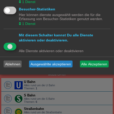
1
Dienst
Alles rund um die Lokomotive
Wagons
Besucher-Statistiken
Alles rund um die Wagons
Hier können dienste ausgewählt werden die für die
Erfassung von Besucher-Statistiken genutzt werden.
Gleise
Alles rund um das Gleis
1
Dienst
N Ecke
Mit diesem Schalter kannst Du alle Dienste
Lokomotiven | Züge
aktivieren oder deaktivieren.
Alles rund um die Lokomotive
Wagons
Alle Dienste aktivieren oder deaktivieren
Alles rund um die Wagons
Gleise
Ablehnen
Ausgewählte akzeptieren
Alle Akzeptieren
Alles rund um das Gleis
MoBa ÖPNV
U Bahn
Alles rund um die U Bahn
Themen:
1
S Bahn
Alles rund um die S Bahn
Themen:
6
Straßenbahn
Alles rund um die Straßenbahn