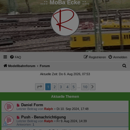
..:: MoBa Ecke ::..
FAQ
Registrieren
Anmelden
S
Modellbahnforum
Forum
u
Aktuelle Zeit: Do 6. Aug 2026, 07:53
c
Seite
1
von
10
1
2
3
4
5
10
Nächste
h
…
e
Aktuelle Themen
Daniel Form
Letzter Beitrag von
Ralph
«
Di 10. Sep 2024, 17:48
Push - Benachrichtigung
Letzter Beitrag von
Ralph
«
Fr 9. Aug 2024, 14:39
Antworten:
1