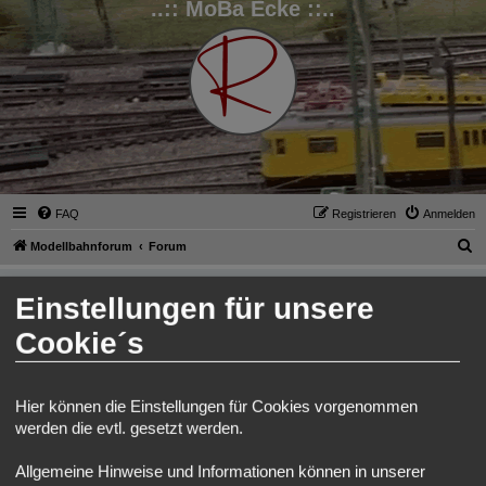
..:: MoBa Ecke ::..
FAQ
Registrieren
Anmelden
S
Modellbahnforum
Forum
u
Du musst registriert und angemeldet sein, um Profile
c
Einstellungen für unsere
anzuschauen.
h
Cookie´s
Benutzername:
e
Passwort:
Hier können die Einstellungen für Cookies vorgenommen
werden die evtl. gesetzt werden.
Ich habe mein Passwort vergessen
Allgemeine Hinweise und Informationen können in unserer
Angemeldet bleiben