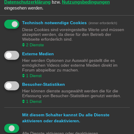
Datenschutzerklärung
bzw.
Nutzungsbedingungen
Meinen Online-Status während dieser Sitzung verbergen
eingesehen werden.
Technisch notwendige Cookies
(immer erforderlich)
REGISTRIEREN
Diese Cookies sind voreingestellte Werte und müssen
akzeptiert werden, da diese für den Betrieb der
Du musst in diesem Forum registriert sein, um dich anmelden zu können. Die
Webseite erforderlich sind.
Registrierung ist in wenigen Augenblicken erledigt und ermöglicht dir, auf
2
Dienste
weitere Funktionen zuzugreifen. Die Board-Administration kann registrierten
Benutzern auch zusätzliche Berechtigungen zuweisen. Beachte bitte unsere
Externe Medien
Nutzungsbedingungen und die verwandten Regelungen, bevor du dich
registrierst. Bitte beachte auch die jeweiligen Forenregeln, wenn du dich in
Hier werden Optionen zur Auswahl gestellt die es
diesem Board bewegst.
ermöglichen Videos oder externe Medien direkt im
Forum abspielbar zu machen.
Nutzungsbedingungen
|
Datenschutzerklärung
1
Dienst
Besucher-Statistiken
Registrieren
Hier können dienste ausgewählt werden die für die
Erfassung von Besucher-Statistiken genutzt werden.
Modellbahnforum
Forum
Alle Zeiten sind
UTC+02:00
1
Dienst
Mit diesem Schalter kannst Du alle Dienste
aktivieren oder deaktivieren.
Powered by
phpBB
® Forum Software © phpBB Limited
Alle Dienste aktivieren oder deaktivieren