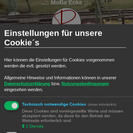
..:: MoBa Ecke ::..
Einstellungen für unsere
Cookie´s
FAQ
Registrieren
Anmelden
Hier können die Einstellungen für Cookies vorgenommen
werden die evtl. gesetzt werden.
S
Modellbahnforum
Forum
Suche
Aktive Themen
u
Allgemeine Hinweise und Informationen können in unserer
Aktive Themen
c
Datenschutzerklärung
bzw.
Nutzungsbedingungen
Zur erweiterten Suche
h
eingesehen werden.
Die Suche ergab 0 Treffer • Seite
1
von
1
e
Es wurden keine passenden Ergebnisse gefunden.
Technisch notwendige Cookies
Die Suche ergab 0 Treffer • Seite
1
von
1
(immer erforderlich)
Diese Cookies sind voreingestellte Werte und müssen
Gehe zu
akzeptiert werden, da diese für den Betrieb der
Webseite erforderlich sind.
Modellbahnforum
Forum
Alle Zeiten sind
UTC+02:00
2
Dienste