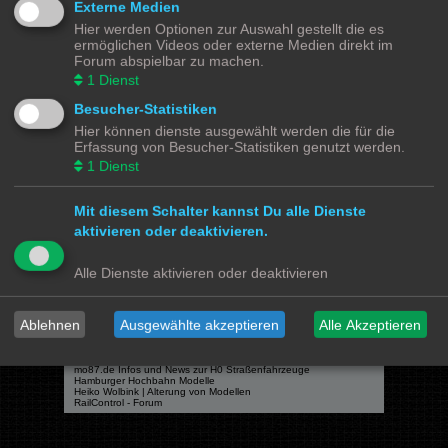
Externe Medien
Hier werden Optionen zur Auswahl gestellt die es
ermöglichen Videos oder externe Medien direkt im
Forum abspielbar zu machen.
Powered by
phpBB
® Forum Software © phpBB Limited
1
Dienst
Deutsche Übersetzung durch
phpBB.de
Besucher-Statistiken
Datenschutz
|
Nutzungsbedingungen
Hier können dienste ausgewählt werden die für die
Erfassung von Besucher-Statistiken genutzt werden.
Webseiten
1
Dienst
Das Mittelleiter Magazin
Olli's Modellbahn Seite
Von Klockenstedt über Bürenwerder nach Klingsiel
Mit diesem Schalter kannst Du alle Dienste
Social Media
aktivieren oder deaktivieren.
Bimm MOBA TV <- YouTube
@tramspotters <- Instagram
Alle Dienste aktivieren oder deaktivieren
lenasmodellbahn <- Instagram
Franks Moba-Keller <- Instagram
johns MOBA <- YouTube
Schmiddko Modellbahn <- YouTube
Länderbahnzeit im Modell <- Facebook
Ablehnen
Ausgewählte akzeptieren
Alle Akzeptieren
Verschiedenes
mo87.de Infos und News zur H0 Straßenfahrzeuge
Hamburger Hochbahn Modelle
Heiko Wolbink | Alterung von Modellen
RailControl - Forum