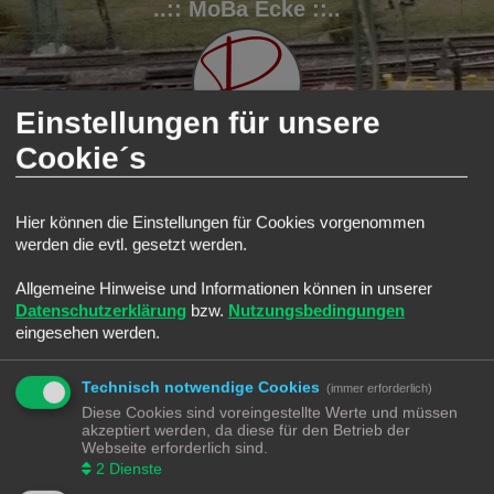
..:: MoBa Ecke ::..
Einstellungen für unsere
Cookie´s
FAQ
Registrieren
Anmelden
Hier können die Einstellungen für Cookies vorgenommen
werden die evtl. gesetzt werden.
S
Modellbahnforum
Forum
Suche
Aktive Themen
u
Allgemeine Hinweise und Informationen können in unserer
Aktive Themen
c
Datenschutzerklärung
bzw.
Nutzungsbedingungen
Zur erweiterten Suche
h
eingesehen werden.
Die Suche ergab 0 Treffer • Seite
1
von
1
e
Es wurden keine passenden Ergebnisse gefunden.
Technisch notwendige Cookies
Die Suche ergab 0 Treffer • Seite
1
von
1
(immer erforderlich)
Diese Cookies sind voreingestellte Werte und müssen
Gehe zu
akzeptiert werden, da diese für den Betrieb der
Webseite erforderlich sind.
Modellbahnforum
Forum
Alle Zeiten sind
UTC+02:00
2
Dienste