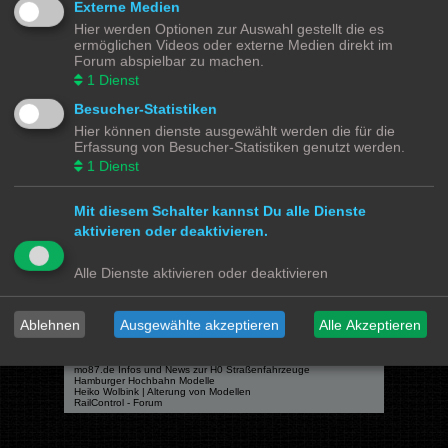
Externe Medien
Hier werden Optionen zur Auswahl gestellt die es
ermöglichen Videos oder externe Medien direkt im
Forum abspielbar zu machen.
Powered by
phpBB
® Forum Software © phpBB Limited
1
Dienst
Deutsche Übersetzung durch
phpBB.de
Besucher-Statistiken
Datenschutz
|
Nutzungsbedingungen
Hier können dienste ausgewählt werden die für die
Erfassung von Besucher-Statistiken genutzt werden.
Webseiten
1
Dienst
Das Mittelleiter Magazin
Olli's Modellbahn Seite
Von Klockenstedt über Bürenwerder nach Klingsiel
Mit diesem Schalter kannst Du alle Dienste
Social Media
aktivieren oder deaktivieren.
Bimm MOBA TV <- YouTube
@tramspotters <- Instagram
Alle Dienste aktivieren oder deaktivieren
lenasmodellbahn <- Instagram
Franks Moba-Keller <- Instagram
johns MOBA <- YouTube
Schmiddko Modellbahn <- YouTube
Länderbahnzeit im Modell <- Facebook
Ablehnen
Ausgewählte akzeptieren
Alle Akzeptieren
Verschiedenes
mo87.de Infos und News zur H0 Straßenfahrzeuge
Hamburger Hochbahn Modelle
Heiko Wolbink | Alterung von Modellen
RailControl - Forum