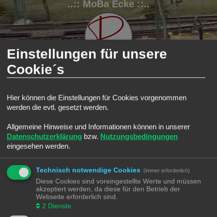
..:: MoBa Ecke ::..
Einstellungen für unsere
Cookie´s
FAQ
Registrieren
Anmelden
Hier können die Einstellungen für Cookies vorgenommen
werden die evtl. gesetzt werden.
S
Modellbahnforum
Forum
Suche
Aktive Themen
u
Allgemeine Hinweise und Informationen können in unserer
Aktive Themen
c
Datenschutzerklärung
bzw.
Nutzungsbedingungen
Zur erweiterten Suche
h
eingesehen werden.
Die Suche ergab 0 Treffer • Seite
1
von
1
e
Es wurden keine passenden Ergebnisse gefunden.
Technisch notwendige Cookies
Die Suche ergab 0 Treffer • Seite
1
von
1
(immer erforderlich)
Diese Cookies sind voreingestellte Werte und müssen
Gehe zu
akzeptiert werden, da diese für den Betrieb der
Webseite erforderlich sind.
Modellbahnforum
Forum
Alle Zeiten sind
UTC+02:00
2
Dienste