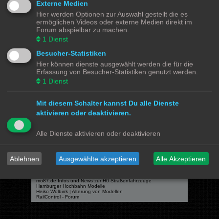
Externe Medien
Hier werden Optionen zur Auswahl gestellt die es
ermöglichen Videos oder externe Medien direkt im
Forum abspielbar zu machen.
Powered by
phpBB
® Forum Software © phpBB Limited
1
Dienst
Deutsche Übersetzung durch
phpBB.de
Besucher-Statistiken
Datenschutz
|
Nutzungsbedingungen
Hier können dienste ausgewählt werden die für die
Erfassung von Besucher-Statistiken genutzt werden.
Webseiten
1
Dienst
Das Mittelleiter Magazin
Olli's Modellbahn Seite
Von Klockenstedt über Bürenwerder nach Klingsiel
Mit diesem Schalter kannst Du alle Dienste
Social Media
aktivieren oder deaktivieren.
Bimm MOBA TV <- YouTube
@tramspotters <- Instagram
Alle Dienste aktivieren oder deaktivieren
lenasmodellbahn <- Instagram
Franks Moba-Keller <- Instagram
johns MOBA <- YouTube
Schmiddko Modellbahn <- YouTube
Länderbahnzeit im Modell <- Facebook
Ablehnen
Ausgewählte akzeptieren
Alle Akzeptieren
Verschiedenes
mo87.de Infos und News zur H0 Straßenfahrzeuge
Hamburger Hochbahn Modelle
Heiko Wolbink | Alterung von Modellen
RailControl - Forum