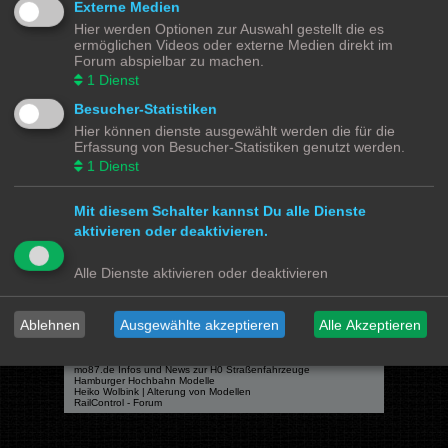
Externe Medien
Hier werden Optionen zur Auswahl gestellt die es
ermöglichen Videos oder externe Medien direkt im
Forum abspielbar zu machen.
Powered by
phpBB
® Forum Software © phpBB Limited
1
Dienst
Deutsche Übersetzung durch
phpBB.de
Besucher-Statistiken
Datenschutz
|
Nutzungsbedingungen
Hier können dienste ausgewählt werden die für die
Erfassung von Besucher-Statistiken genutzt werden.
Webseiten
1
Dienst
Das Mittelleiter Magazin
Olli's Modellbahn Seite
Von Klockenstedt über Bürenwerder nach Klingsiel
Mit diesem Schalter kannst Du alle Dienste
Social Media
aktivieren oder deaktivieren.
Bimm MOBA TV <- YouTube
@tramspotters <- Instagram
Alle Dienste aktivieren oder deaktivieren
lenasmodellbahn <- Instagram
Franks Moba-Keller <- Instagram
johns MOBA <- YouTube
Schmiddko Modellbahn <- YouTube
Länderbahnzeit im Modell <- Facebook
Ablehnen
Ausgewählte akzeptieren
Alle Akzeptieren
Verschiedenes
mo87.de Infos und News zur H0 Straßenfahrzeuge
Hamburger Hochbahn Modelle
Heiko Wolbink | Alterung von Modellen
RailControl - Forum