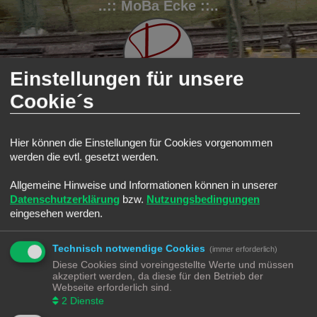
..:: MoBa Ecke ::..
Einstellungen für unsere
Cookie´s
FAQ
Registrieren
Anmelden
Hier können die Einstellungen für Cookies vorgenommen
werden die evtl. gesetzt werden.
S
Modellbahnforum
Forum
Suche
Aktive Themen
u
Allgemeine Hinweise und Informationen können in unserer
Aktive Themen
c
Datenschutzerklärung
bzw.
Nutzungsbedingungen
Zur erweiterten Suche
h
eingesehen werden.
Die Suche ergab 0 Treffer • Seite
1
von
1
e
Es wurden keine passenden Ergebnisse gefunden.
Technisch notwendige Cookies
Die Suche ergab 0 Treffer • Seite
1
von
1
(immer erforderlich)
Diese Cookies sind voreingestellte Werte und müssen
Gehe zu
akzeptiert werden, da diese für den Betrieb der
Webseite erforderlich sind.
Modellbahnforum
Forum
Alle Zeiten sind
UTC+02:00
2
Dienste