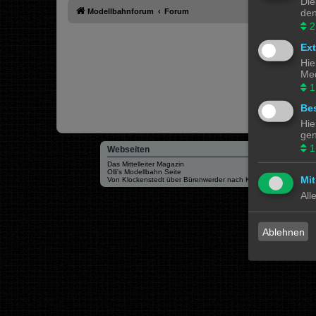
Die
Modellbahnforum
Forum
den
2
Ex
Hie
Med
1
Bes
Hie
gen
1
Webseiten
Das Mittelleiter Magazin
Olli's Modellbahn Seite
Mit
Von Klockenstedt über Bürenwerder nach Klingsiel
All
Ablehnen