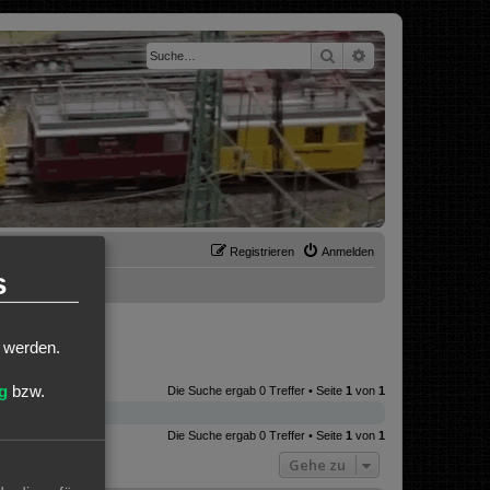
Suche
Erweiterte Suche
Registrieren
Anmelden
s
t werden.
g
bzw.
Die Suche ergab 0 Treffer • Seite
1
von
1
Die Suche ergab 0 Treffer • Seite
1
von
1
Gehe zu