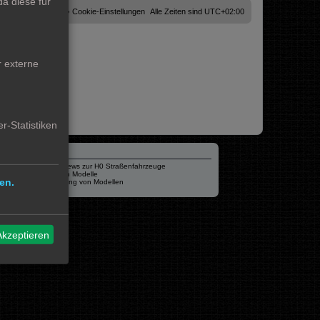
a diese für
Cookies löschen
Cookie-Einstellungen
Alle Zeiten sind
UTC+02:00
r externe
r-Statistiken
Verschiedenes
mo87.de Infos und News zur H0 Straßenfahrzeuge
Hamburger Hochbahn Modelle
en.
Heiko Wolbink | Alterung von Modellen
RailControl - Forum
Akzeptieren