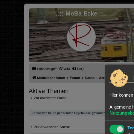
..:: MoBa Ecke ::..
Schnellzugriff
WiKi
FAQ
Modellbahnforum
Forum
Suche
Aktive Themen
Aktive Themen
Hier können 
Zur erweiterten Suche
Allgemeine 
Nutzungsb
Es wurden keine passenden Ergebnisse gefunden.
Zur erweiterten Suche
Te