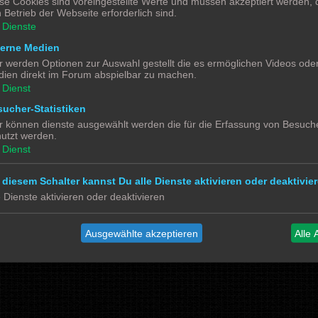
se Cookies sind voreingestellte Werte und müssen akzeptiert werden, d
Alle 
 Betrieb der Webseite erforderlich sind.
Dienste
terne Medien
r werden Optionen zur Auswahl gestellt die es ermöglichen Videos ode
ien direkt im Forum abspielbar zu machen.
Powered by
phpBB
® Forum Software © phpBB Limited
Dienst
Deutsche Übersetzung durch
phpBB.de
ucher-Statistiken
Datenschutz
|
Nutzungsbedingungen
r können dienste ausgewählt werden die für die Erfassung von Besuche
utzt werden.
Dienst
Social Media
Bimm MOBA TV <- YouTube
@tramspotters <- Instagram
 diesem Schalter kannst Du alle Dienste aktivieren oder deaktivier
lenasmodellbahn <- Instagram
Franks Moba-Keller <- Instagram
e Dienste aktivieren oder deaktivieren
johns MOBA <- YouTube
Schmiddko Modellbahn <- YouTube
Länderbahnzeit im Modell <- Facebook
Ausgewählte akzeptieren
Alle 