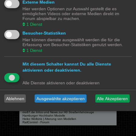
Externe Medien
Hier werden Optionen zur Auswahl gestellt die es
ermöglichen Videos oder externe Medien direkt im
Forum abspielbar zu machen.
Powered by
phpBB
® Forum Software © phpBB Limited
1
Dienst
Deutsche Übersetzung durch
phpBB.de
Besucher-Statistiken
Datenschutz
|
Nutzungsbedingungen
Hier können dienste ausgewählt werden die für die
Erfassung von Besucher-Statistiken genutzt werden.
Webseiten
1
Dienst
Das Mittelleiter Magazin
Olli's Modellbahn Seite
Von Klockenstedt über Bürenwerder nach Klingsiel
Mit diesem Schalter kannst Du alle Dienste
Social Media
aktivieren oder deaktivieren.
Bimm MOBA TV <- YouTube
@tramspotters <- Instagram
Alle Dienste aktivieren oder deaktivieren
lenasmodellbahn <- Instagram
Franks Moba-Keller <- Instagram
johns MOBA <- YouTube
Schmiddko Modellbahn <- YouTube
Länderbahnzeit im Modell <- Facebook
Ablehnen
Ausgewählte akzeptieren
Alle Akzeptieren
Verschiedenes
mo87.de Infos und News zur H0 Straßenfahrzeuge
Hamburger Hochbahn Modelle
Heiko Wolbink | Alterung von Modellen
RailControl - Forum