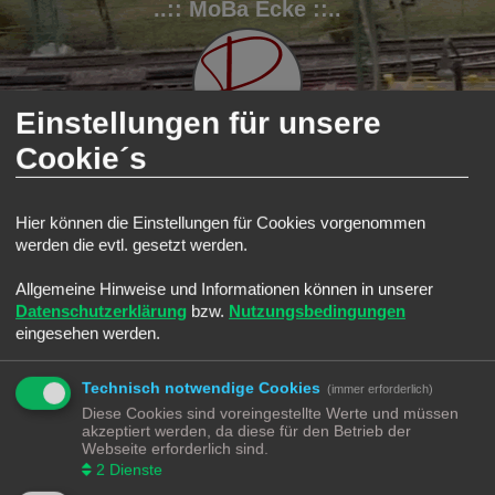
..:: MoBa Ecke ::..
Einstellungen für unsere
Cookie´s
FAQ
Registrieren
Anmelden
Hier können die Einstellungen für Cookies vorgenommen
werden die evtl. gesetzt werden.
S
Modellbahnforum
Forum
Suche
Aktive Themen
u
Allgemeine Hinweise und Informationen können in unserer
Aktive Themen
c
Datenschutzerklärung
bzw.
Nutzungsbedingungen
Zur erweiterten Suche
h
eingesehen werden.
Die Suche ergab 0 Treffer • Seite
1
von
1
e
Es wurden keine passenden Ergebnisse gefunden.
Technisch notwendige Cookies
Die Suche ergab 0 Treffer • Seite
1
von
1
(immer erforderlich)
Diese Cookies sind voreingestellte Werte und müssen
Gehe zu
akzeptiert werden, da diese für den Betrieb der
Webseite erforderlich sind.
Modellbahnforum
Forum
Alle Zeiten sind
UTC+02:00
2
Dienste