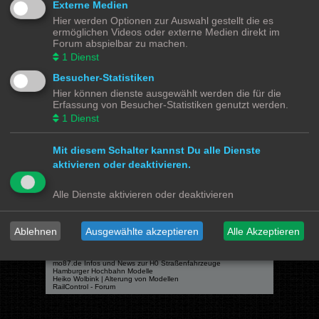
Externe Medien
Hier werden Optionen zur Auswahl gestellt die es
ermöglichen Videos oder externe Medien direkt im
Forum abspielbar zu machen.
Powered by
phpBB
® Forum Software © phpBB Limited
1
Dienst
Deutsche Übersetzung durch
phpBB.de
Besucher-Statistiken
Datenschutz
|
Nutzungsbedingungen
Hier können dienste ausgewählt werden die für die
Erfassung von Besucher-Statistiken genutzt werden.
Webseiten
1
Dienst
Das Mittelleiter Magazin
Olli's Modellbahn Seite
Von Klockenstedt über Bürenwerder nach Klingsiel
Mit diesem Schalter kannst Du alle Dienste
Social Media
aktivieren oder deaktivieren.
Bimm MOBA TV <- YouTube
@tramspotters <- Instagram
Alle Dienste aktivieren oder deaktivieren
lenasmodellbahn <- Instagram
Franks Moba-Keller <- Instagram
johns MOBA <- YouTube
Schmiddko Modellbahn <- YouTube
Länderbahnzeit im Modell <- Facebook
Ablehnen
Ausgewählte akzeptieren
Alle Akzeptieren
Verschiedenes
mo87.de Infos und News zur H0 Straßenfahrzeuge
Hamburger Hochbahn Modelle
Heiko Wolbink | Alterung von Modellen
RailControl - Forum