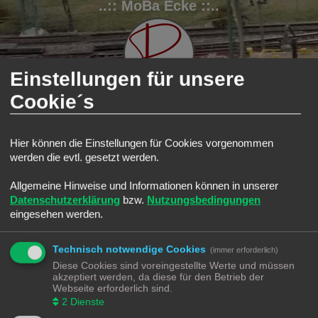
..:: MoBa Ecke ::..
Einstellungen für unsere
Cookie´s
FAQ
Registrieren
Anmelden
Hier können die Einstellungen für Cookies vorgenommen
werden die evtl. gesetzt werden.
S
Modellbahnforum
Forum
Suche
Aktive Themen
u
Allgemeine Hinweise und Informationen können in unserer
Aktive Themen
c
Datenschutzerklärung
bzw.
Nutzungsbedingungen
Zur erweiterten Suche
h
eingesehen werden.
Die Suche ergab 0 Treffer • Seite
1
von
1
e
Es wurden keine passenden Ergebnisse gefunden.
Technisch notwendige Cookies
Die Suche ergab 0 Treffer • Seite
1
von
1
(immer erforderlich)
Diese Cookies sind voreingestellte Werte und müssen
Gehe zu
akzeptiert werden, da diese für den Betrieb der
Webseite erforderlich sind.
Modellbahnforum
Forum
Alle Zeiten sind
UTC+02:00
2
Dienste