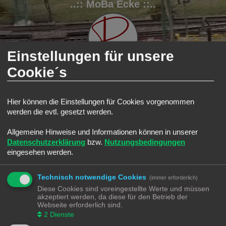
..:: MoBa Ecke ::..
Einstellungen für unsere
Cookie´s
FAQ
Registrieren
Anmelden
Hier können die Einstellungen für Cookies vorgenommen
werden die evtl. gesetzt werden.
S
Modellbahnforum
Forum
Suche
Aktive Themen
u
Allgemeine Hinweise und Informationen können in unserer
Aktive Themen
c
Datenschutzerklärung
bzw.
Nutzungsbedingungen
Zur erweiterten Suche
h
eingesehen werden.
Die Suche ergab 0 Treffer • Seite
1
von
1
e
Es wurden keine passenden Ergebnisse gefunden.
Technisch notwendige Cookies
Die Suche ergab 0 Treffer • Seite
1
von
1
(immer erforderlich)
Diese Cookies sind voreingestellte Werte und müssen
Gehe zu
akzeptiert werden, da diese für den Betrieb der
Webseite erforderlich sind.
Modellbahnforum
Forum
Alle Zeiten sind
UTC+02:00
2
Dienste