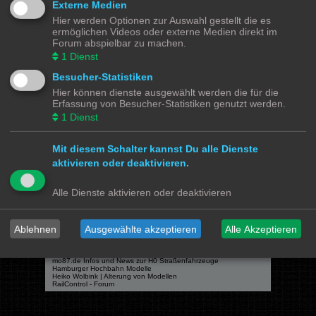
Externe Medien
Hier werden Optionen zur Auswahl gestellt die es
ermöglichen Videos oder externe Medien direkt im
Forum abspielbar zu machen.
Powered by
phpBB
® Forum Software © phpBB Limited
1
Dienst
Deutsche Übersetzung durch
phpBB.de
Besucher-Statistiken
Datenschutz
|
Nutzungsbedingungen
Hier können dienste ausgewählt werden die für die
Erfassung von Besucher-Statistiken genutzt werden.
Webseiten
1
Dienst
Das Mittelleiter Magazin
Olli's Modellbahn Seite
Von Klockenstedt über Bürenwerder nach Klingsiel
Mit diesem Schalter kannst Du alle Dienste
Social Media
aktivieren oder deaktivieren.
Bimm MOBA TV <- YouTube
@tramspotters <- Instagram
Alle Dienste aktivieren oder deaktivieren
lenasmodellbahn <- Instagram
Franks Moba-Keller <- Instagram
johns MOBA <- YouTube
Schmiddko Modellbahn <- YouTube
Länderbahnzeit im Modell <- Facebook
Ablehnen
Ausgewählte akzeptieren
Alle Akzeptieren
Verschiedenes
mo87.de Infos und News zur H0 Straßenfahrzeuge
Hamburger Hochbahn Modelle
Heiko Wolbink | Alterung von Modellen
RailControl - Forum