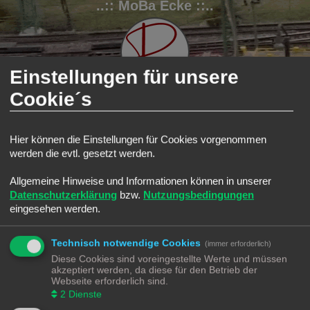
..:: MoBa Ecke ::..
Einstellungen für unsere
Cookie´s
FAQ
Registrieren
Anmelden
Hier können die Einstellungen für Cookies vorgenommen
werden die evtl. gesetzt werden.
S
Modellbahnforum
Forum
Suche
Aktive Themen
u
Allgemeine Hinweise und Informationen können in unserer
Aktive Themen
c
Datenschutzerklärung
bzw.
Nutzungsbedingungen
Zur erweiterten Suche
h
eingesehen werden.
Die Suche ergab 0 Treffer • Seite
1
von
1
e
Es wurden keine passenden Ergebnisse gefunden.
Technisch notwendige Cookies
Die Suche ergab 0 Treffer • Seite
1
von
1
(immer erforderlich)
Diese Cookies sind voreingestellte Werte und müssen
Gehe zu
akzeptiert werden, da diese für den Betrieb der
Webseite erforderlich sind.
Modellbahnforum
Forum
Alle Zeiten sind
UTC+02:00
2
Dienste