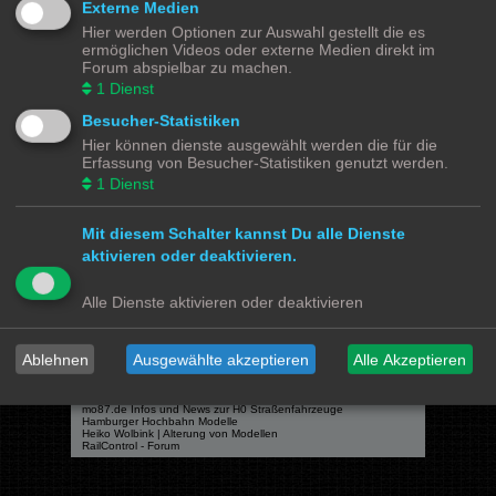
Externe Medien
Hier werden Optionen zur Auswahl gestellt die es
ermöglichen Videos oder externe Medien direkt im
Forum abspielbar zu machen.
Powered by
phpBB
® Forum Software © phpBB Limited
1
Dienst
Deutsche Übersetzung durch
phpBB.de
Besucher-Statistiken
Datenschutz
|
Nutzungsbedingungen
Hier können dienste ausgewählt werden die für die
Erfassung von Besucher-Statistiken genutzt werden.
Webseiten
1
Dienst
Das Mittelleiter Magazin
Olli's Modellbahn Seite
Von Klockenstedt über Bürenwerder nach Klingsiel
Mit diesem Schalter kannst Du alle Dienste
Social Media
aktivieren oder deaktivieren.
Bimm MOBA TV <- YouTube
@tramspotters <- Instagram
Alle Dienste aktivieren oder deaktivieren
lenasmodellbahn <- Instagram
Franks Moba-Keller <- Instagram
johns MOBA <- YouTube
Schmiddko Modellbahn <- YouTube
Länderbahnzeit im Modell <- Facebook
Ablehnen
Ausgewählte akzeptieren
Alle Akzeptieren
Verschiedenes
mo87.de Infos und News zur H0 Straßenfahrzeuge
Hamburger Hochbahn Modelle
Heiko Wolbink | Alterung von Modellen
RailControl - Forum