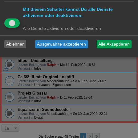
Verfasst in
Steuerung
Mit diesem Schalter kannst Du alle Dienste
Profilbanner
aktivieren oder deaktivieren.
Letzter Beitrag von
Ralph
«
So 27. Feb 2022, 09:12
Verfasst in
Infos
Arduino - habt ihr schon Erfahrung gemacht?
Alle Dienste aktivieren oder deaktivieren
Letzter Beitrag von
Ralph
«
Do 24. Feb 2022, 19:47
Verfasst in
Technik
Ablehnen
Ausgewählte akzeptieren
Alle Akzeptieren
S-Bahn Triebwagen ET171/EM171 - BR471/871
Letzter Beitrag von
Hammonia
«
Sa 19. Feb 2022, 23:39
Verfasst in
S Bahn
https - Umstellung
Letzter Beitrag von
Ralph
«
Mo 14. Feb 2022, 18:31
Verfasst in
Infos
Ce 6/8 III mit Original Lokpfiff
Letzter Beitrag von
Modellbauhütte
«
So 6. Feb 2022, 21:07
Verfasst in
Umbauten | Eigenbauten
Projekt Glossar
Letzter Beitrag von
Ralph
«
Di 1. Feb 2022, 17:04
Verfasst in
Infos
Equalizer in Sounddecoder
Letzter Beitrag von
Modellbauhütte
«
So 30. Jan 2022, 22:21
Verfasst in
Digital
1
2
Nächste
Die Suche ergab 45 Treffer