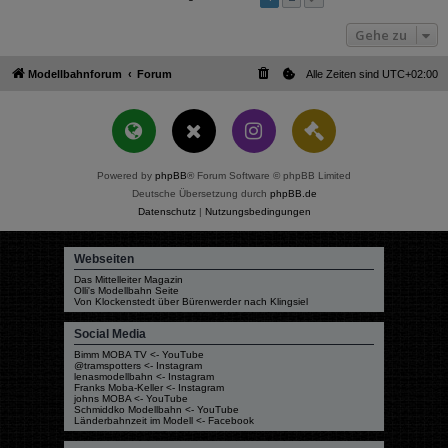
Gehe zu
Modellbahnforum
Forum
Alle Zeiten sind
UTC+02:00
Powered by
phpBB
® Forum Software © phpBB Limited
Deutsche Übersetzung durch
phpBB.de
Datenschutz
|
Nutzungsbedingungen
Webseiten
Das Mittelleiter Magazin
Olli's Modellbahn Seite
Von Klockenstedt über Bürenwerder nach Klingsiel
Social Media
Bimm MOBA TV <- YouTube
@tramspotters <- Instagram
lenasmodellbahn <- Instagram
Franks Moba-Keller <- Instagram
johns MOBA <- YouTube
Schmiddko Modellbahn <- YouTube
Länderbahnzeit im Modell <- Facebook