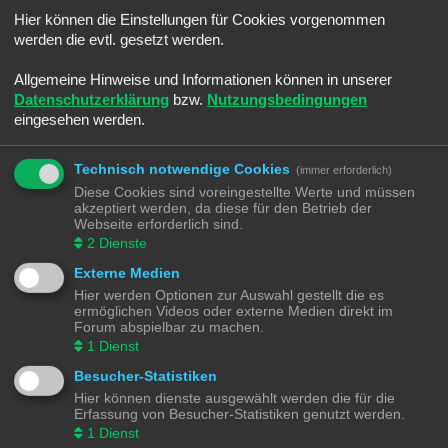
Sommerloch
Hier können die Einstellungen für Cookies vorgenommen
Letzter Beitrag von
Ralph
«
Sa 25. Jun 2022, 08:45
Verfasst in
Smaltalk
werden die evtl. gesetzt werden.
-]Android[- Electric Trains
Letzter Beitrag von
Ralph
«
Sa 25. Jun 2022, 08:30
Allgemeine Hinweise und Informationen können in unserer
Verfasst in
Spiele & Co.
Datenschutzerklärung
bzw.
Nutzungsbedingungen
Umbauwagen ROCO
eingesehen werden.
Letzter Beitrag von
Moba_GM
«
Di 14. Jun 2022, 21:18
Verfasst in
Angebote
Märklin BR216 (V160) CARGO digitalisieren
Technisch notwendige Cookies
(immer erforderlich)
Letzter Beitrag von
Moba_GM
«
Fr 20. Mai 2022, 17:36
Diese Cookies sind voreingestellte Werte und müssen
Verfasst in
Lokomotiven | Züge
akzeptiert werden, da diese für den Betrieb der
Schotter Beladung selber machen
Webseite erforderlich sind.
Letzter Beitrag von
Moba_GM
«
So 3. Apr 2022, 13:36
2
Dienste
Verfasst in
Gestaltungstipps und Tricks
Externe Medien
Märklin K83 Weichendecoder - Separate Stromeinspeisung
Letzter Beitrag von
Moba_GM
«
So 27. Mär 2022, 15:37
Hier werden Optionen zur Auswahl gestellt die es
Verfasst in
Digital
ermöglichen Videos oder externe Medien direkt im
Software - aber Welche - Teil 4
Forum abspielbar zu machen.
Letzter Beitrag von
Moba_GM
«
Mo 7. Mär 2022, 18:52
1
Dienst
Verfasst in
Steuerung
Besucher-Statistiken
Software - aber Welche - Teil 3
Letzter Beitrag von
Moba_GM
«
Do 3. Mär 2022, 19:12
Hier können dienste ausgewählt werden die für die
Verfasst in
Steuerung
Erfassung von Besucher-Statistiken genutzt werden.
Software - aber Welche - Teil 2
1
Dienst
Letzter Beitrag von
Moba_GM
«
Mi 2. Mär 2022, 20:38