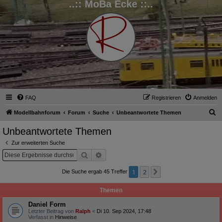
..:: MoBa Ecke ::..
FAQ
Registrieren
Anmelden
S
Modellbahnforum
Forum
Suche
Unbeantwortete Themen
u
Unbeantwortete Themen
c
Zur erweiterten Suche
h
Suche
Erweiterte Suche
e
1
2
Nächste
Die Suche ergab 45 Treffer
Themen
Daniel Form
Letzter Beitrag von
Ralph
«
Di 10. Sep 2024, 17:48
Verfasst in
Hinweise