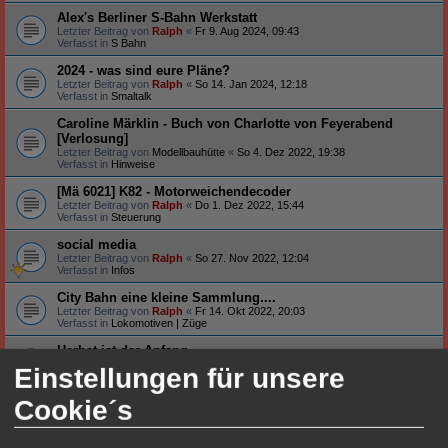
Alex's Berliner S-Bahn Werkstatt
Letzter Beitrag von
Ralph
«
Fr 9. Aug 2024, 09:43
Verfasst in
S Bahn
2024 - was sind eure Pläne?
Letzter Beitrag von
Ralph
«
So 14. Jan 2024, 12:18
Verfasst in
Smaltalk
Caroline Märklin - Buch von Charlotte von Feyerabend
[Verlosung]
Letzter Beitrag von
Modellbauhütte
«
So 4. Dez 2022, 19:38
Verfasst in
Hinweise
[Mä 6021] K82 - Motorweichendecoder
Letzter Beitrag von
Ralph
«
Do 1. Dez 2022, 15:44
Verfasst in
Steuerung
social media
Letzter Beitrag von
Ralph
«
So 27. Nov 2022, 12:04
Verfasst in
Infos
City Bahn eine kleine Sammlung....
Letzter Beitrag von
Ralph
«
Fr 14. Okt 2022, 20:03
Verfasst in
Lokomotiven | Züge
Herbst ist der Anfang
Letzter Beitrag von
Ralph
«
Di 4. Okt 2022, 20:29
Einstellungen für unsere
Verfasst in
Smaltalk
Cookie´s
Neu auf meinem Tisch ...
Letzter Beitrag von
Ralph
«
Fr 26. Aug 2022, 19:20
Verfasst in
Smaltalk