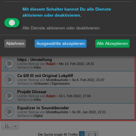
Verfasst in
Steuerung
Mit diesem Schalter kannst Du alle Dienste
Profilbanner
aktivieren oder deaktivieren.
Letzter Beitrag von
Ralph
«
So 27. Feb 2022, 09:12
Verfasst in
Infos
Arduino - habt ihr schon Erfahrung gemacht?
Alle Dienste aktivieren oder deaktivieren
Letzter Beitrag von
Ralph
«
Do 24. Feb 2022, 19:47
Verfasst in
Technik
Ablehnen
Ausgewählte akzeptieren
Alle Akzeptieren
S-Bahn Triebwagen ET171/EM171 - BR471/871
Letzter Beitrag von
Hammonia
«
Sa 19. Feb 2022, 23:39
Verfasst in
S Bahn
https - Umstellung
Letzter Beitrag von
Ralph
«
Mo 14. Feb 2022, 18:31
Verfasst in
Infos
Ce 6/8 III mit Original Lokpfiff
Letzter Beitrag von
Modellbauhütte
«
So 6. Feb 2022, 21:07
Verfasst in
Umbauten | Eigenbauten
Projekt Glossar
Letzter Beitrag von
Ralph
«
Di 1. Feb 2022, 17:04
Verfasst in
Infos
Equalizer in Sounddecoder
Letzter Beitrag von
Modellbauhütte
«
So 30. Jan 2022, 22:21
Verfasst in
Digital
1
2
Nächste
Die Suche ergab 45 Treffer