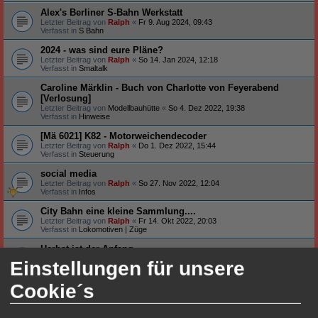
Alex's Berliner S-Bahn Werkstatt
Letzter Beitrag von
Ralph
«
Fr 9. Aug 2024, 09:43
Verfasst in
S Bahn
2024 - was sind eure Pläne?
Letzter Beitrag von
Ralph
«
So 14. Jan 2024, 12:18
Verfasst in
Smaltalk
Caroline Märklin - Buch von Charlotte von Feyerabend
[Verlosung]
Letzter Beitrag von
Modellbauhütte
«
So 4. Dez 2022, 19:38
Verfasst in
Hinweise
[Mä 6021] K82 - Motorweichendecoder
Letzter Beitrag von
Ralph
«
Do 1. Dez 2022, 15:44
Verfasst in
Steuerung
social media
Letzter Beitrag von
Ralph
«
So 27. Nov 2022, 12:04
Verfasst in
Infos
City Bahn eine kleine Sammlung....
Letzter Beitrag von
Ralph
«
Fr 14. Okt 2022, 20:03
Verfasst in
Lokomotiven | Züge
Herbst ist der Anfang
Letzter Beitrag von
Ralph
«
Di 4. Okt 2022, 20:29
Einstellungen für unsere
Verfasst in
Smaltalk
Cookie´s
Neu auf meinem Tisch ...
Letzter Beitrag von
Ralph
«
Fr 26. Aug 2022, 19:20
Verfasst in
Smaltalk