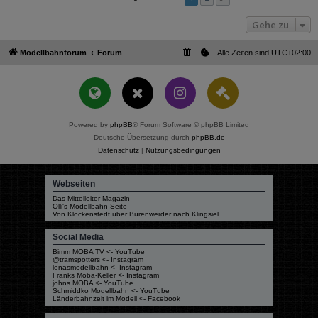
Gehe zu
Modellbahnforum
Forum
Alle Zeiten sind
UTC+02:00
Powered by
phpBB
® Forum Software © phpBB Limited
Deutsche Übersetzung durch
phpBB.de
Datenschutz
|
Nutzungsbedingungen
Webseiten
Das Mittelleiter Magazin
Olli's Modellbahn Seite
Von Klockenstedt über Bürenwerder nach Klingsiel
Social Media
Bimm MOBA TV <- YouTube
@tramspotters <- Instagram
lenasmodellbahn <- Instagram
Franks Moba-Keller <- Instagram
johns MOBA <- YouTube
Schmiddko Modellbahn <- YouTube
Länderbahnzeit im Modell <- Facebook