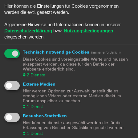
Sommerloch
Hier können die Einstellungen für Cookies vorgenommen
Letzter Beitrag von
Ralph
«
Sa 25. Jun 2022, 08:45
Verfasst in
Smaltalk
werden die evtl. gesetzt werden.
-]Android[- Electric Trains
Letzter Beitrag von
Ralph
«
Sa 25. Jun 2022, 08:30
Allgemeine Hinweise und Informationen können in unserer
Verfasst in
Spiele & Co.
Datenschutzerklärung
bzw.
Nutzungsbedingungen
Umbauwagen ROCO
eingesehen werden.
Letzter Beitrag von
Moba_GM
«
Di 14. Jun 2022, 21:18
Verfasst in
Angebote
Märklin BR216 (V160) CARGO digitalisieren
Technisch notwendige Cookies
(immer erforderlich)
Letzter Beitrag von
Moba_GM
«
Fr 20. Mai 2022, 17:36
Diese Cookies sind voreingestellte Werte und müssen
Verfasst in
Lokomotiven | Züge
akzeptiert werden, da diese für den Betrieb der
Schotter Beladung selber machen
Webseite erforderlich sind.
Letzter Beitrag von
Moba_GM
«
So 3. Apr 2022, 13:36
2
Dienste
Verfasst in
Gestaltungstipps und Tricks
Externe Medien
Märklin K83 Weichendecoder - Separate Stromeinspeisung
Letzter Beitrag von
Moba_GM
«
So 27. Mär 2022, 15:37
Hier werden Optionen zur Auswahl gestellt die es
Verfasst in
Digital
ermöglichen Videos oder externe Medien direkt im
Software - aber Welche - Teil 4
Forum abspielbar zu machen.
Letzter Beitrag von
Moba_GM
«
Mo 7. Mär 2022, 18:52
1
Dienst
Verfasst in
Steuerung
Besucher-Statistiken
Software - aber Welche - Teil 3
Letzter Beitrag von
Moba_GM
«
Do 3. Mär 2022, 19:12
Hier können dienste ausgewählt werden die für die
Verfasst in
Steuerung
Erfassung von Besucher-Statistiken genutzt werden.
Software - aber Welche - Teil 2
1
Dienst
Letzter Beitrag von
Moba_GM
«
Mi 2. Mär 2022, 20:38