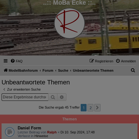
..:: MoBa Ecke ::..
FAQ
Registrieren
Anmelden
S
Modellbahnforum
Forum
Suche
Unbeantwortete Themen
u
Unbeantwortete Themen
c
Zur erweiterten Suche
h
Suche
Erweiterte Suche
e
1
2
Nächste
Die Suche ergab 45 Treffer
Themen
Daniel Form
Letzter Beitrag von
Ralph
«
Di 10. Sep 2024, 17:48
Verfasst in
Hinweise