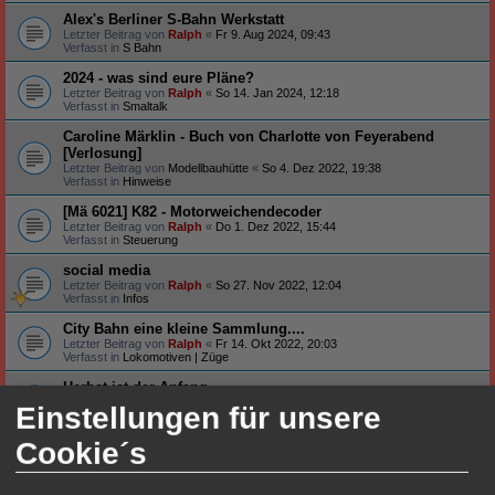
Alex's Berliner S-Bahn Werkstatt
Letzter Beitrag von
Ralph
«
Fr 9. Aug 2024, 09:43
Verfasst in
S Bahn
2024 - was sind eure Pläne?
Letzter Beitrag von
Ralph
«
So 14. Jan 2024, 12:18
Verfasst in
Smaltalk
Caroline Märklin - Buch von Charlotte von Feyerabend
[Verlosung]
Letzter Beitrag von
Modellbauhütte
«
So 4. Dez 2022, 19:38
Verfasst in
Hinweise
[Mä 6021] K82 - Motorweichendecoder
Letzter Beitrag von
Ralph
«
Do 1. Dez 2022, 15:44
Verfasst in
Steuerung
social media
Letzter Beitrag von
Ralph
«
So 27. Nov 2022, 12:04
Verfasst in
Infos
City Bahn eine kleine Sammlung....
Letzter Beitrag von
Ralph
«
Fr 14. Okt 2022, 20:03
Verfasst in
Lokomotiven | Züge
Herbst ist der Anfang
Letzter Beitrag von
Ralph
«
Di 4. Okt 2022, 20:29
Einstellungen für unsere
Verfasst in
Smaltalk
Cookie´s
Neu auf meinem Tisch ...
Letzter Beitrag von
Ralph
«
Fr 26. Aug 2022, 19:20
Verfasst in
Smaltalk