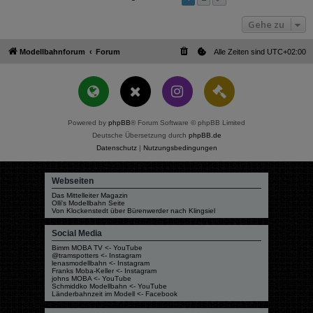
Gehe zu
Modellbahnforum
Forum
Alle Zeiten sind
UTC+02:00
Powered by
phpBB
® Forum Software © phpBB Limited
Deutsche Übersetzung durch
phpBB.de
Datenschutz
|
Nutzungsbedingungen
Webseiten
Das Mittelleiter Magazin
Olli's Modellbahn Seite
Von Klockenstedt über Bürenwerder nach Klingsiel
Social Media
Bimm MOBA TV <- YouTube
@tramspotters <- Instagram
lenasmodellbahn <- Instagram
Franks Moba-Keller <- Instagram
johns MOBA <- YouTube
Schmiddko Modellbahn <- YouTube
Länderbahnzeit im Modell <- Facebook