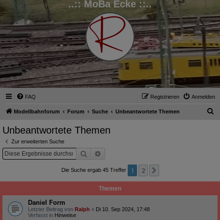
..:: MoBa Ecke ::..
FAQ
Registrieren
Anmelden
S
Modellbahnforum
Forum
Suche
Unbeantwortete Themen
u
Unbeantwortete Themen
c
Zur erweiterten Suche
h
Suche
Erweiterte Suche
e
1
2
Nächste
Die Suche ergab 45 Treffer
Themen
Daniel Form
Letzter Beitrag von
Ralph
«
Di 10. Sep 2024, 17:48
Verfasst in
Hinweise