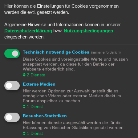
Sommerloch
Hier können die Einstellungen für Cookies vorgenommen
Letzter Beitrag von
Ralph
«
Sa 25. Jun 2022, 08:45
Verfasst in
Smaltalk
werden die evtl. gesetzt werden.
-]Android[- Electric Trains
Letzter Beitrag von
Ralph
«
Sa 25. Jun 2022, 08:30
Allgemeine Hinweise und Informationen können in unserer
Verfasst in
Spiele & Co.
Datenschutzerklärung
bzw.
Nutzungsbedingungen
Umbauwagen ROCO
eingesehen werden.
Letzter Beitrag von
Moba_GM
«
Di 14. Jun 2022, 21:18
Verfasst in
Angebote
Märklin BR216 (V160) CARGO digitalisieren
Technisch notwendige Cookies
(immer erforderlich)
Letzter Beitrag von
Moba_GM
«
Fr 20. Mai 2022, 17:36
Diese Cookies sind voreingestellte Werte und müssen
Verfasst in
Lokomotiven | Züge
akzeptiert werden, da diese für den Betrieb der
Schotter Beladung selber machen
Webseite erforderlich sind.
Letzter Beitrag von
Moba_GM
«
So 3. Apr 2022, 13:36
2
Dienste
Verfasst in
Gestaltungstipps und Tricks
Externe Medien
Märklin K83 Weichendecoder - Separate Stromeinspeisung
Letzter Beitrag von
Moba_GM
«
So 27. Mär 2022, 15:37
Hier werden Optionen zur Auswahl gestellt die es
Verfasst in
Digital
ermöglichen Videos oder externe Medien direkt im
Software - aber Welche - Teil 4
Forum abspielbar zu machen.
Letzter Beitrag von
Moba_GM
«
Mo 7. Mär 2022, 18:52
1
Dienst
Verfasst in
Steuerung
Besucher-Statistiken
Software - aber Welche - Teil 3
Letzter Beitrag von
Moba_GM
«
Do 3. Mär 2022, 19:12
Hier können dienste ausgewählt werden die für die
Verfasst in
Steuerung
Erfassung von Besucher-Statistiken genutzt werden.
Software - aber Welche - Teil 2
1
Dienst
Letzter Beitrag von
Moba_GM
«
Mi 2. Mär 2022, 20:38