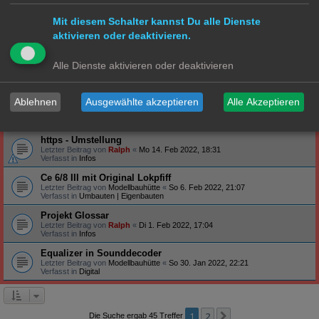
Verfasst in
Steuerung
Mit diesem Schalter kannst Du alle Dienste
Profilbanner
aktivieren oder deaktivieren.
Letzter Beitrag von
Ralph
«
So 27. Feb 2022, 09:12
Verfasst in
Infos
Arduino - habt ihr schon Erfahrung gemacht?
Alle Dienste aktivieren oder deaktivieren
Letzter Beitrag von
Ralph
«
Do 24. Feb 2022, 19:47
Verfasst in
Technik
Ablehnen
Ausgewählte akzeptieren
Alle Akzeptieren
S-Bahn Triebwagen ET171/EM171 - BR471/871
Letzter Beitrag von
Hammonia
«
Sa 19. Feb 2022, 23:39
Verfasst in
S Bahn
https - Umstellung
Letzter Beitrag von
Ralph
«
Mo 14. Feb 2022, 18:31
Verfasst in
Infos
Ce 6/8 III mit Original Lokpfiff
Letzter Beitrag von
Modellbauhütte
«
So 6. Feb 2022, 21:07
Verfasst in
Umbauten | Eigenbauten
Projekt Glossar
Letzter Beitrag von
Ralph
«
Di 1. Feb 2022, 17:04
Verfasst in
Infos
Equalizer in Sounddecoder
Letzter Beitrag von
Modellbauhütte
«
So 30. Jan 2022, 22:21
Verfasst in
Digital
1
2
Nächste
Die Suche ergab 45 Treffer