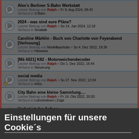
Alex's Berliner S-Bahn Werkstatt
Letzter Beitrag von
Ralph
«
Fr 9. Aug 2024, 09:43
Verfasst in
S Bahn
2024 - was sind eure Pläne?
Letzter Beitrag von
Ralph
«
So 14. Jan 2024, 12:18
Verfasst in
Smaltalk
Caroline Märklin - Buch von Charlotte von Feyerabend
[Verlosung]
Letzter Beitrag von
Modellbauhütte
«
So 4. Dez 2022, 19:38
Verfasst in
Hinweise
[Mä 6021] K82 - Motorweichendecoder
Letzter Beitrag von
Ralph
«
Do 1. Dez 2022, 15:44
Verfasst in
Steuerung
social media
Letzter Beitrag von
Ralph
«
So 27. Nov 2022, 12:04
Verfasst in
Infos
City Bahn eine kleine Sammlung....
Letzter Beitrag von
Ralph
«
Fr 14. Okt 2022, 20:03
Verfasst in
Lokomotiven | Züge
Herbst ist der Anfang
Letzter Beitrag von
Ralph
«
Di 4. Okt 2022, 20:29
Einstellungen für unsere
Verfasst in
Smaltalk
Cookie´s
Neu auf meinem Tisch ...
Letzter Beitrag von
Ralph
«
Fr 26. Aug 2022, 19:20
Verfasst in
Smaltalk