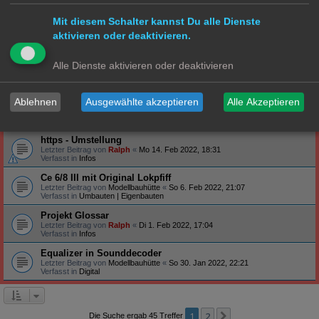
Verfasst in
Steuerung
Mit diesem Schalter kannst Du alle Dienste
Profilbanner
aktivieren oder deaktivieren.
Letzter Beitrag von
Ralph
«
So 27. Feb 2022, 09:12
Verfasst in
Infos
Arduino - habt ihr schon Erfahrung gemacht?
Alle Dienste aktivieren oder deaktivieren
Letzter Beitrag von
Ralph
«
Do 24. Feb 2022, 19:47
Verfasst in
Technik
Ablehnen
Ausgewählte akzeptieren
Alle Akzeptieren
S-Bahn Triebwagen ET171/EM171 - BR471/871
Letzter Beitrag von
Hammonia
«
Sa 19. Feb 2022, 23:39
Verfasst in
S Bahn
https - Umstellung
Letzter Beitrag von
Ralph
«
Mo 14. Feb 2022, 18:31
Verfasst in
Infos
Ce 6/8 III mit Original Lokpfiff
Letzter Beitrag von
Modellbauhütte
«
So 6. Feb 2022, 21:07
Verfasst in
Umbauten | Eigenbauten
Projekt Glossar
Letzter Beitrag von
Ralph
«
Di 1. Feb 2022, 17:04
Verfasst in
Infos
Equalizer in Sounddecoder
Letzter Beitrag von
Modellbauhütte
«
So 30. Jan 2022, 22:21
Verfasst in
Digital
1
2
Nächste
Die Suche ergab 45 Treffer