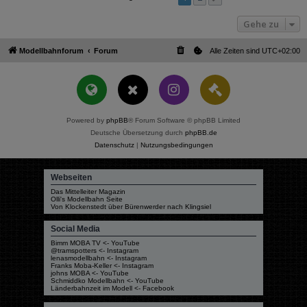
Gehe zu
Modellbahnforum
Forum
Alle Zeiten sind
UTC+02:00
Powered by
phpBB
® Forum Software © phpBB Limited
Deutsche Übersetzung durch
phpBB.de
Datenschutz
|
Nutzungsbedingungen
Webseiten
Das Mittelleiter Magazin
Olli's Modellbahn Seite
Von Klockenstedt über Bürenwerder nach Klingsiel
Social Media
Bimm MOBA TV <- YouTube
@tramspotters <- Instagram
lenasmodellbahn <- Instagram
Franks Moba-Keller <- Instagram
johns MOBA <- YouTube
Schmiddko Modellbahn <- YouTube
Länderbahnzeit im Modell <- Facebook