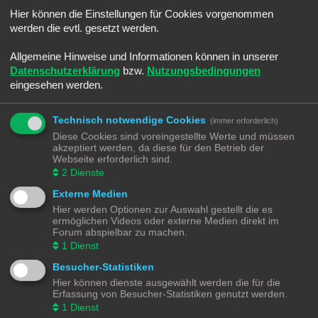
Sommerloch
Hier können die Einstellungen für Cookies vorgenommen
Letzter Beitrag von
Ralph
«
Sa 25. Jun 2022, 08:45
Verfasst in
Smaltalk
werden die evtl. gesetzt werden.
-]Android[- Electric Trains
Letzter Beitrag von
Ralph
«
Sa 25. Jun 2022, 08:30
Allgemeine Hinweise und Informationen können in unserer
Verfasst in
Spiele & Co.
Datenschutzerklärung
bzw.
Nutzungsbedingungen
Umbauwagen ROCO
eingesehen werden.
Letzter Beitrag von
Moba_GM
«
Di 14. Jun 2022, 21:18
Verfasst in
Angebote
Märklin BR216 (V160) CARGO digitalisieren
Technisch notwendige Cookies
(immer erforderlich)
Letzter Beitrag von
Moba_GM
«
Fr 20. Mai 2022, 17:36
Diese Cookies sind voreingestellte Werte und müssen
Verfasst in
Lokomotiven | Züge
akzeptiert werden, da diese für den Betrieb der
Schotter Beladung selber machen
Webseite erforderlich sind.
Letzter Beitrag von
Moba_GM
«
So 3. Apr 2022, 13:36
2
Dienste
Verfasst in
Gestaltungstipps und Tricks
Externe Medien
Märklin K83 Weichendecoder - Separate Stromeinspeisung
Letzter Beitrag von
Moba_GM
«
So 27. Mär 2022, 15:37
Hier werden Optionen zur Auswahl gestellt die es
Verfasst in
Digital
ermöglichen Videos oder externe Medien direkt im
Software - aber Welche - Teil 4
Forum abspielbar zu machen.
Letzter Beitrag von
Moba_GM
«
Mo 7. Mär 2022, 18:52
1
Dienst
Verfasst in
Steuerung
Besucher-Statistiken
Software - aber Welche - Teil 3
Letzter Beitrag von
Moba_GM
«
Do 3. Mär 2022, 19:12
Hier können dienste ausgewählt werden die für die
Verfasst in
Steuerung
Erfassung von Besucher-Statistiken genutzt werden.
Software - aber Welche - Teil 2
1
Dienst
Letzter Beitrag von
Moba_GM
«
Mi 2. Mär 2022, 20:38