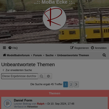
..:: MoBa Ecke ::..
FAQ
Registrieren
Anmelden
S
Modellbahnforum
Forum
Suche
Unbeantwortete Themen
u
Unbeantwortete Themen
c
Zur erweiterten Suche
h
Suche
Erweiterte Suche
e
1
2
Nächste
Die Suche ergab 45 Treffer
Themen
Daniel Form
Letzter Beitrag von
Ralph
«
Di 10. Sep 2024, 17:48
Verfasst in
Hinweise