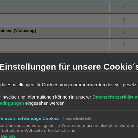
0
0
erabend [Verlosung]
0
0
0
Einstellungen für unsere Cookie´
0
0
die Einstellungen für Cookies vorgenommen werden die evtl. gesetz
0
Hinweise und Informationen können in unserer
Datenschutzerklärun
edingungen
eingesehen werden.
0
chnisch notwendige Cookies
(immer erforderlich)
0
se Cookies sind voreingestellte Werte und müssen akzeptiert werden, d
 Betrieb der Webseite erforderlich sind.
0
Dienste