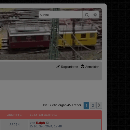
Suche
Erweiterte Suche
Registrieren
Anmelden
1
2
Nächste
Die Suche ergab 45 Treffer
ZUGRIFFE
LETZTER BEITRAG
von
Ralph
88214
Di 10. Sep 2024, 17:48