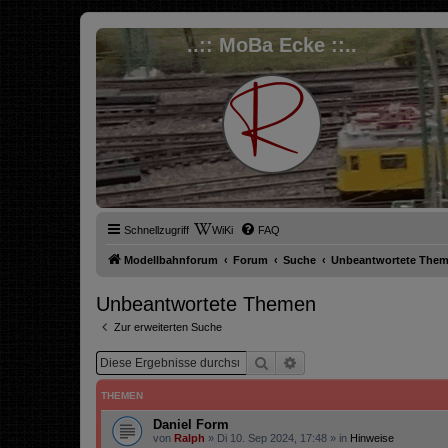
..:: MoBa Ecke ::..
Schnellzugriff
WiKi
FAQ
Modellbahnforum
Forum
Suche
Unbeantwortete The
Unbeantwortete Themen
Zur erweiterten Suche
Suche
Erweiterte Suche
THEMEN
Daniel Form
von
Ralph
»
Di 10. Sep 2024, 17:48
» in
Hinweise