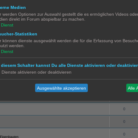
terne Medien
0
Züge
r werden Optionen zur Auswahl gestellt die es ermöglichen Videos ode
ien direkt im Forum abspielbar zu machen.
0
 und Tricks
Dienst
einspeisung
0
ucher-Statistiken
r können dienste ausgewählt werden die für die Erfassung von Besuche
utzt werden.
0
Dienst
0
 diesem Schalter kannst Du alle Dienste aktivieren oder deaktivier
0
e Dienste aktivieren oder deaktivieren
0
Ausgewählte akzeptieren
Alle 
0
0
0
0
 Eigenbauten