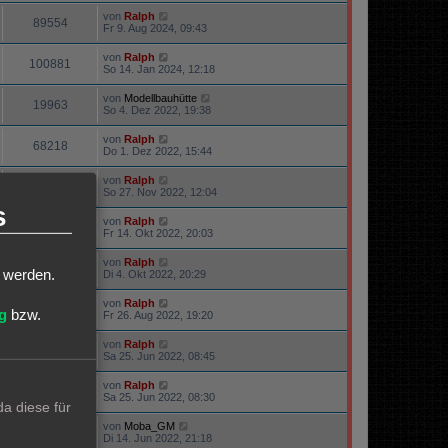
von
Ralph
89554
Fr 9. Aug 2024, 09:43
von
Ralph
100881
So 14. Jan 2024, 12:18
von
Modellbauhütte
19963
So 4. Dez 2022, 19:38
von
Ralph
68218
Do 1. Dez 2022, 15:44
von
Ralph
19788
So 27. Nov 2022, 12:04
s
von
Ralph
15940
Fr 14. Okt 2022, 20:03
von
Ralph
23597
t werden.
Di 4. Okt 2022, 20:29
von
Ralph
22484
g
bzw.
Fr 26. Aug 2022, 19:20
von
Ralph
22331
Sa 25. Jun 2022, 08:45
von
Ralph
69925
Sa 25. Jun 2022, 08:30
a diese für
von
Moba_GM
63313
Di 14. Jun 2022, 21:18