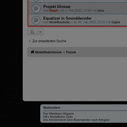
Projekt Glossar
von
Ralph
»
Di 1. Feb 2022, 17:04
» in
Infos
Equalizer in Sounddecoder
von
Modellbauhütte
»
So 30. Jan 2022, 22:21
» in
Digital
Zur erweiterten Suche
Modellbahnforum
Forum
Webseiten
Das Mittelleiter Magazin
Olli's Modellbahn Seite
Von Klockenstedt über Bürenwerder nach Klingsiel