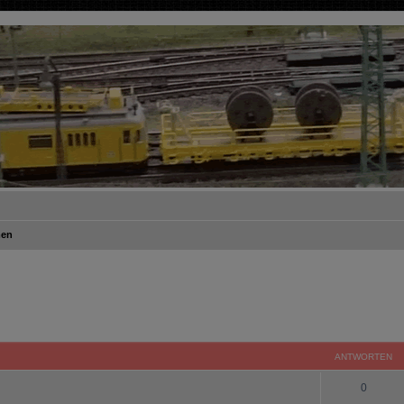
men
ANTWORTEN
0