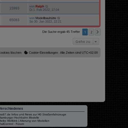
von
Ralph
15993
Di 1. Feb 2022, 17:04
von
Modellbauhütte
65083
So 30. Jan 2022, 22:21
1
2
Nächste
Die Suche ergab 45 Treffer
Gehe zu
Cookies löschen
Cookie-Einstellungen
Alle Zeiten sind
UTC+02:00
Verschiedenes
mo87.de Infos und News zur H0 Straßenfahrzeuge
Hamburger Hochbahn Modelle
Heiko Wolbink | Alterung von Modellen
RailControl - Forum