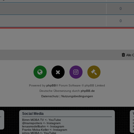
0
0
Alle 
Powered by
phpBB
® Forum Software © phpBB Limited
Deutsche Übersetzung durch
phpBB.de
Datenschutz
|
Nutzungsbedingungen
Social Media
Bimm MOBA TV <- YouTube
@tramspotters <- Instagram
lenasmodellbahn <- Instagram
Franks Moba-Keller <- Instagram
johns MOBA <- YouTube