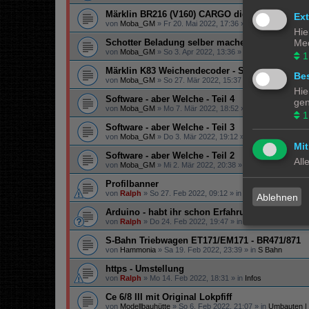
Märklin BR216 (V160) CARGO digitalisieren
Ex
von
Moba_GM
»
Fr 20. Mai 2022, 17:36
» in
Lokomotiven | 
Hie
Med
Schotter Beladung selber machen
von
Moba_GM
»
So 3. Apr 2022, 13:36
» in
Gestaltungstipps
1
Märklin K83 Weichendecoder - Separate Strom
Bes
von
Moba_GM
»
So 27. Mär 2022, 15:37
» in
Digital
Hie
Software - aber Welche - Teil 4
gen
von
Moba_GM
»
Mo 7. Mär 2022, 18:52
» in
Steuerung
1
Software - aber Welche - Teil 3
von
Moba_GM
»
Do 3. Mär 2022, 19:12
» in
Steuerung
Mit
Software - aber Welche - Teil 2
All
von
Moba_GM
»
Mi 2. Mär 2022, 20:38
» in
Steuerung
Profilbanner
von
Ralph
»
So 27. Feb 2022, 09:12
» in
Infos
Ablehnen
Arduino - habt ihr schon Erfahrung gemacht?
von
Ralph
»
Do 24. Feb 2022, 19:47
» in
Technik
S-Bahn Triebwagen ET171/EM171 - BR471/871
von
Hammonia
»
Sa 19. Feb 2022, 23:39
» in
S Bahn
https - Umstellung
von
Ralph
»
Mo 14. Feb 2022, 18:31
» in
Infos
Ce 6/8 III mit Original Lokpfiff
von
Modellbauhütte
»
So 6. Feb 2022, 21:07
» in
Umbauten |