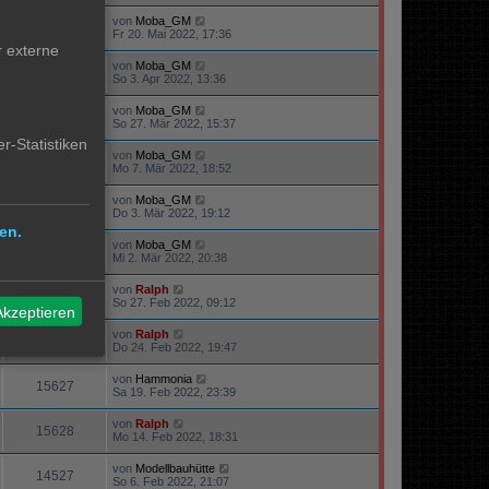
von
Moba_GM
15598
Fr 20. Mai 2022, 17:36
r externe
von
Moba_GM
71258
So 3. Apr 2022, 13:36
von
Moba_GM
74534
So 27. Mär 2022, 15:37
r-Statistiken
von
Moba_GM
16259
Mo 7. Mär 2022, 18:52
von
Moba_GM
15007
Do 3. Mär 2022, 19:12
en.
von
Moba_GM
15189
Mi 2. Mär 2022, 20:38
von
Ralph
16088
So 27. Feb 2022, 09:12
Akzeptieren
von
Ralph
47936
Do 24. Feb 2022, 19:47
von
Hammonia
15627
Sa 19. Feb 2022, 23:39
von
Ralph
15628
Mo 14. Feb 2022, 18:31
von
Modellbauhütte
14527
So 6. Feb 2022, 21:07