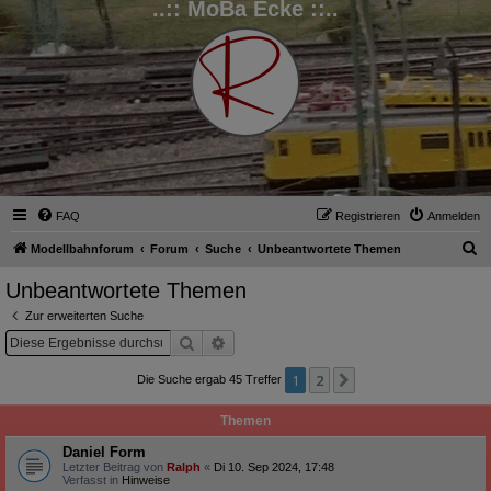
..:: MoBa Ecke ::..
FAQ
Registrieren
Anmelden
S
Modellbahnforum
Forum
Suche
Unbeantwortete Themen
u
Unbeantwortete Themen
c
Zur erweiterten Suche
h
Suche
Erweiterte Suche
e
1
2
Nächste
Die Suche ergab 45 Treffer
Themen
Daniel Form
Letzter Beitrag von
Ralph
«
Di 10. Sep 2024, 17:48
Verfasst in
Hinweise