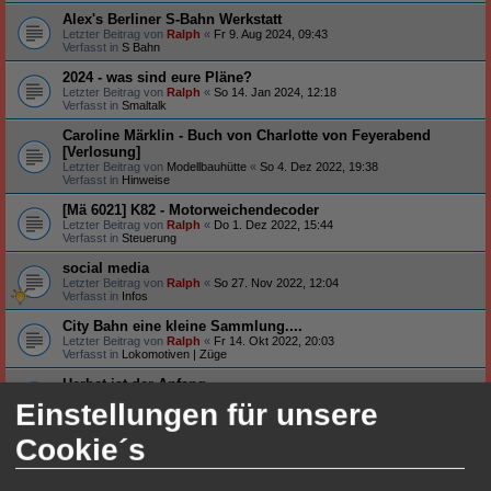
Alex's Berliner S-Bahn Werkstatt
Letzter Beitrag von
Ralph
«
Fr 9. Aug 2024, 09:43
Verfasst in
S Bahn
2024 - was sind eure Pläne?
Letzter Beitrag von
Ralph
«
So 14. Jan 2024, 12:18
Verfasst in
Smaltalk
Caroline Märklin - Buch von Charlotte von Feyerabend
[Verlosung]
Letzter Beitrag von
Modellbauhütte
«
So 4. Dez 2022, 19:38
Verfasst in
Hinweise
[Mä 6021] K82 - Motorweichendecoder
Letzter Beitrag von
Ralph
«
Do 1. Dez 2022, 15:44
Verfasst in
Steuerung
social media
Letzter Beitrag von
Ralph
«
So 27. Nov 2022, 12:04
Verfasst in
Infos
City Bahn eine kleine Sammlung....
Letzter Beitrag von
Ralph
«
Fr 14. Okt 2022, 20:03
Verfasst in
Lokomotiven | Züge
Herbst ist der Anfang
Letzter Beitrag von
Ralph
«
Di 4. Okt 2022, 20:29
Einstellungen für unsere
Verfasst in
Smaltalk
Cookie´s
Neu auf meinem Tisch ...
Letzter Beitrag von
Ralph
«
Fr 26. Aug 2022, 19:20
Verfasst in
Smaltalk