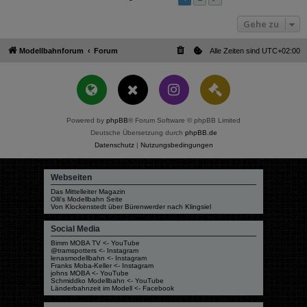
Gehe zu
Modellbahnforum
Forum
Alle Zeiten sind
UTC+02:00
Powered by
phpBB
® Forum Software © phpBB Limited
Deutsche Übersetzung durch
phpBB.de
Datenschutz
|
Nutzungsbedingungen
Webseiten
Das Mittelleiter Magazin
Olli's Modellbahn Seite
Von Klockenstedt über Bürenwerder nach Klingsiel
Social Media
Bimm MOBA TV <- YouTube
@tramspotters <- Instagram
lenasmodellbahn <- Instagram
Franks Moba-Keller <- Instagram
johns MOBA <- YouTube
Schmiddko Modellbahn <- YouTube
Länderbahnzeit im Modell <- Facebook