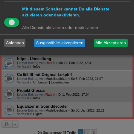
Verfasst in
Steuerung
Mit diesem Schalter kannst Du alle Dienste
Profilbanner
aktivieren oder deaktivieren.
Letzter Beitrag von
Ralph
«
So 27. Feb 2022, 09:12
Verfasst in
Infos
Arduino - habt ihr schon Erfahrung gemacht?
Alle Dienste aktivieren oder deaktivieren
Letzter Beitrag von
Ralph
«
Do 24. Feb 2022, 19:47
Verfasst in
Technik
Ablehnen
Ausgewählte akzeptieren
Alle Akzeptieren
S-Bahn Triebwagen ET171/EM171 - BR471/871
Letzter Beitrag von
Hammonia
«
Sa 19. Feb 2022, 23:39
Verfasst in
S Bahn
https - Umstellung
Letzter Beitrag von
Ralph
«
Mo 14. Feb 2022, 18:31
Verfasst in
Infos
Ce 6/8 III mit Original Lokpfiff
Letzter Beitrag von
Modellbauhütte
«
So 6. Feb 2022, 21:07
Verfasst in
Umbauten | Eigenbauten
Projekt Glossar
Letzter Beitrag von
Ralph
«
Di 1. Feb 2022, 17:04
Verfasst in
Infos
Equalizer in Sounddecoder
Letzter Beitrag von
Modellbauhütte
«
So 30. Jan 2022, 22:21
Verfasst in
Digital
1
2
Nächste
Die Suche ergab 45 Treffer