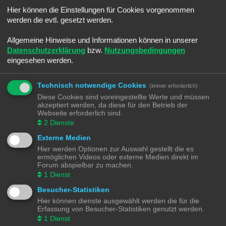
Sommerloch
Hier können die Einstellungen für Cookies vorgenommen
Letzter Beitrag von
Ralph
«
Sa 25. Jun 2022, 08:45
Verfasst in
Smaltalk
werden die evtl. gesetzt werden.
-]Android[- Electric Trains
Letzter Beitrag von
Ralph
«
Sa 25. Jun 2022, 08:30
Allgemeine Hinweise und Informationen können in unserer
Verfasst in
Spiele & Co.
Datenschutzerklärung
bzw.
Nutzungsbedingungen
Umbauwagen ROCO
eingesehen werden.
Letzter Beitrag von
Moba_GM
«
Di 14. Jun 2022, 21:18
Verfasst in
Angebote
Märklin BR216 (V160) CARGO digitalisieren
Technisch notwendige Cookies
(immer erforderlich)
Letzter Beitrag von
Moba_GM
«
Fr 20. Mai 2022, 17:36
Diese Cookies sind voreingestellte Werte und müssen
Verfasst in
Lokomotiven | Züge
akzeptiert werden, da diese für den Betrieb der
Schotter Beladung selber machen
Webseite erforderlich sind.
Letzter Beitrag von
Moba_GM
«
So 3. Apr 2022, 13:36
2
Dienste
Verfasst in
Gestaltungstipps und Tricks
Externe Medien
Märklin K83 Weichendecoder - Separate Stromeinspeisung
Letzter Beitrag von
Moba_GM
«
So 27. Mär 2022, 15:37
Hier werden Optionen zur Auswahl gestellt die es
Verfasst in
Digital
ermöglichen Videos oder externe Medien direkt im
Software - aber Welche - Teil 4
Forum abspielbar zu machen.
Letzter Beitrag von
Moba_GM
«
Mo 7. Mär 2022, 18:52
1
Dienst
Verfasst in
Steuerung
Besucher-Statistiken
Software - aber Welche - Teil 3
Letzter Beitrag von
Moba_GM
«
Do 3. Mär 2022, 19:12
Hier können dienste ausgewählt werden die für die
Verfasst in
Steuerung
Erfassung von Besucher-Statistiken genutzt werden.
Software - aber Welche - Teil 2
1
Dienst
Letzter Beitrag von
Moba_GM
«
Mi 2. Mär 2022, 20:38