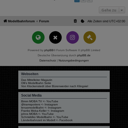
Gehe zu
Modellbahnforum
Forum
Alle Zeiten sind
UTC+02:00
Powered by
phpBB
® Forum Software © phpBB Limited
Deutsche Übersetzung durch
phpBB.de
Datenschutz
|
Nutzungsbedingungen
Webseiten
Das Mittelleiter Magazin
Olli's Modellbahn Seite
Von Klockenstedt über Bürenwerder nach Klingsiel
Social Media
Bimm MOBA TV <- YouTube
@tramspotters <- Instagram
lenasmodellbahn <- Instagram
Franks Moba-Keller <- Instagram
johns MOBA <- YouTube
Schmiddko Modellbahn <- YouTube
Länderbahnzeit im Modell <- Facebook