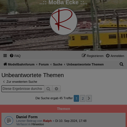
..:: MoBa Ecke ::..
FAQ
Registrieren
Anmelden
S
Modellbahnforum
Forum
Suche
Unbeantwortete Themen
u
Unbeantwortete Themen
c
Zur erweiterten Suche
h
Suche
Erweiterte Suche
e
1
2
Nächste
Die Suche ergab 45 Treffer
Themen
Daniel Form
Letzter Beitrag von
Ralph
«
Di 10. Sep 2024, 17:48
Verfasst in
Hinweise