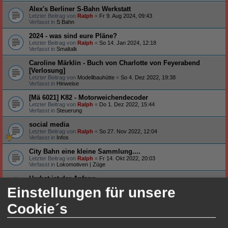
Alex's Berliner S-Bahn Werkstatt
Letzter Beitrag von
Ralph
«
Fr 9. Aug 2024, 09:43
Verfasst in
S Bahn
2024 - was sind eure Pläne?
Letzter Beitrag von
Ralph
«
So 14. Jan 2024, 12:18
Verfasst in
Smaltalk
Caroline Märklin - Buch von Charlotte von Feyerabend
[Verlosung]
Letzter Beitrag von
Modellbauhütte
«
So 4. Dez 2022, 19:38
Verfasst in
Hinweise
[Mä 6021] K82 - Motorweichendecoder
Letzter Beitrag von
Ralph
«
Do 1. Dez 2022, 15:44
Verfasst in
Steuerung
social media
Letzter Beitrag von
Ralph
«
So 27. Nov 2022, 12:04
Verfasst in
Infos
City Bahn eine kleine Sammlung....
Letzter Beitrag von
Ralph
«
Fr 14. Okt 2022, 20:03
Verfasst in
Lokomotiven | Züge
Herbst ist der Anfang
Letzter Beitrag von
Ralph
«
Di 4. Okt 2022, 20:29
Einstellungen für unsere
Verfasst in
Smaltalk
Cookie´s
Neu auf meinem Tisch ...
Letzter Beitrag von
Ralph
«
Fr 26. Aug 2022, 19:20
Verfasst in
Smaltalk