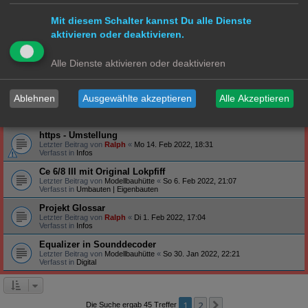
Verfasst in
Steuerung
Mit diesem Schalter kannst Du alle Dienste
Profilbanner
aktivieren oder deaktivieren.
Letzter Beitrag von
Ralph
«
So 27. Feb 2022, 09:12
Verfasst in
Infos
Arduino - habt ihr schon Erfahrung gemacht?
Alle Dienste aktivieren oder deaktivieren
Letzter Beitrag von
Ralph
«
Do 24. Feb 2022, 19:47
Verfasst in
Technik
Ablehnen
Ausgewählte akzeptieren
Alle Akzeptieren
S-Bahn Triebwagen ET171/EM171 - BR471/871
Letzter Beitrag von
Hammonia
«
Sa 19. Feb 2022, 23:39
Verfasst in
S Bahn
https - Umstellung
Letzter Beitrag von
Ralph
«
Mo 14. Feb 2022, 18:31
Verfasst in
Infos
Ce 6/8 III mit Original Lokpfiff
Letzter Beitrag von
Modellbauhütte
«
So 6. Feb 2022, 21:07
Verfasst in
Umbauten | Eigenbauten
Projekt Glossar
Letzter Beitrag von
Ralph
«
Di 1. Feb 2022, 17:04
Verfasst in
Infos
Equalizer in Sounddecoder
Letzter Beitrag von
Modellbauhütte
«
So 30. Jan 2022, 22:21
Verfasst in
Digital
1
2
Nächste
Die Suche ergab 45 Treffer