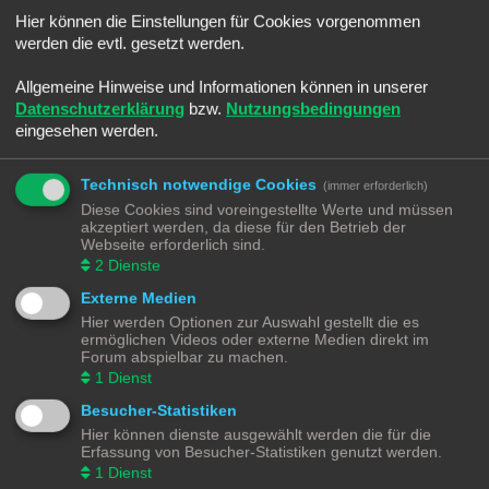
Sommerloch
Hier können die Einstellungen für Cookies vorgenommen
Letzter Beitrag von
Ralph
«
Sa 25. Jun 2022, 08:45
Verfasst in
Smaltalk
werden die evtl. gesetzt werden.
-]Android[- Electric Trains
Letzter Beitrag von
Ralph
«
Sa 25. Jun 2022, 08:30
Allgemeine Hinweise und Informationen können in unserer
Verfasst in
Spiele & Co.
Datenschutzerklärung
bzw.
Nutzungsbedingungen
Umbauwagen ROCO
eingesehen werden.
Letzter Beitrag von
Moba_GM
«
Di 14. Jun 2022, 21:18
Verfasst in
Angebote
Märklin BR216 (V160) CARGO digitalisieren
Technisch notwendige Cookies
(immer erforderlich)
Letzter Beitrag von
Moba_GM
«
Fr 20. Mai 2022, 17:36
Diese Cookies sind voreingestellte Werte und müssen
Verfasst in
Lokomotiven | Züge
akzeptiert werden, da diese für den Betrieb der
Schotter Beladung selber machen
Webseite erforderlich sind.
Letzter Beitrag von
Moba_GM
«
So 3. Apr 2022, 13:36
2
Dienste
Verfasst in
Gestaltungstipps und Tricks
Externe Medien
Märklin K83 Weichendecoder - Separate Stromeinspeisung
Letzter Beitrag von
Moba_GM
«
So 27. Mär 2022, 15:37
Hier werden Optionen zur Auswahl gestellt die es
Verfasst in
Digital
ermöglichen Videos oder externe Medien direkt im
Software - aber Welche - Teil 4
Forum abspielbar zu machen.
Letzter Beitrag von
Moba_GM
«
Mo 7. Mär 2022, 18:52
1
Dienst
Verfasst in
Steuerung
Besucher-Statistiken
Software - aber Welche - Teil 3
Letzter Beitrag von
Moba_GM
«
Do 3. Mär 2022, 19:12
Hier können dienste ausgewählt werden die für die
Verfasst in
Steuerung
Erfassung von Besucher-Statistiken genutzt werden.
Software - aber Welche - Teil 2
1
Dienst
Letzter Beitrag von
Moba_GM
«
Mi 2. Mär 2022, 20:38