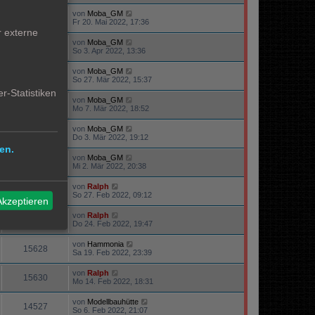
von
Moba_GM
15600
Fr 20. Mai 2022, 17:36
r externe
von
Moba_GM
71261
So 3. Apr 2022, 13:36
von
Moba_GM
74539
So 27. Mär 2022, 15:37
r-Statistiken
von
Moba_GM
16259
Mo 7. Mär 2022, 18:52
von
Moba_GM
15008
Do 3. Mär 2022, 19:12
en.
von
Moba_GM
15189
Mi 2. Mär 2022, 20:38
von
Ralph
16089
So 27. Feb 2022, 09:12
Akzeptieren
von
Ralph
47952
Do 24. Feb 2022, 19:47
von
Hammonia
15628
Sa 19. Feb 2022, 23:39
von
Ralph
15630
Mo 14. Feb 2022, 18:31
von
Modellbauhütte
14527
So 6. Feb 2022, 21:07