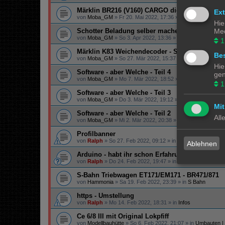
Märklin BR216 (V160) CARGO digitalisieren
Ex
von
Moba_GM
»
Fr 20. Mai 2022, 17:36
» in
Lokomotiven | 
Hie
Med
Schotter Beladung selber machen
von
Moba_GM
»
So 3. Apr 2022, 13:36
» in
Gestaltungstipps
1
Märklin K83 Weichendecoder - Separate Strom
Bes
von
Moba_GM
»
So 27. Mär 2022, 15:37
» in
Digital
Hie
Software - aber Welche - Teil 4
gen
von
Moba_GM
»
Mo 7. Mär 2022, 18:52
» in
Steuerung
1
Software - aber Welche - Teil 3
von
Moba_GM
»
Do 3. Mär 2022, 19:12
» in
Steuerung
Mit
Software - aber Welche - Teil 2
All
von
Moba_GM
»
Mi 2. Mär 2022, 20:38
» in
Steuerung
Profilbanner
von
Ralph
»
So 27. Feb 2022, 09:12
» in
Infos
Ablehnen
Arduino - habt ihr schon Erfahrung gemacht?
von
Ralph
»
Do 24. Feb 2022, 19:47
» in
Technik
S-Bahn Triebwagen ET171/EM171 - BR471/871
von
Hammonia
»
Sa 19. Feb 2022, 23:39
» in
S Bahn
https - Umstellung
von
Ralph
»
Mo 14. Feb 2022, 18:31
» in
Infos
Ce 6/8 III mit Original Lokpfiff
von
Modellbauhütte
»
So 6. Feb 2022, 21:07
» in
Umbauten |