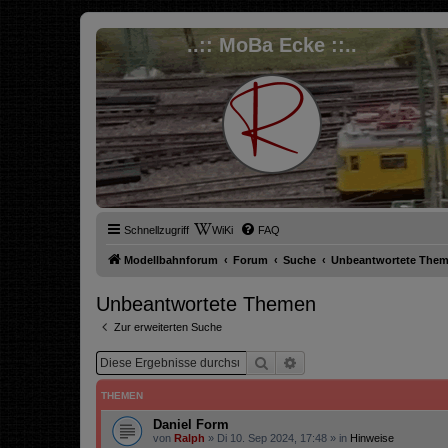
..:: MoBa Ecke ::..
Schnellzugriff
WiKi
FAQ
Modellbahnforum
Forum
Suche
Unbeantwortete The
Unbeantwortete Themen
Zur erweiterten Suche
Suche
Erweiterte Suche
THEMEN
Daniel Form
von
Ralph
»
Di 10. Sep 2024, 17:48
» in
Hinweise