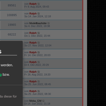
von
Ralph
89561
Fr 9. Aug 2024, 09:43
von
Ralph
100895
So 14. Jan 2024, 12:18
von
Modellbauhütte
19965
So 4. Dez 2022, 19:38
von
Ralph
68222
Do 1. Dez 2022, 15:44
von
Ralph
19791
So 27. Nov 2022, 12:04
s
von
Ralph
15942
Fr 14. Okt 2022, 20:03
von
Ralph
23603
t werden.
Di 4. Okt 2022, 20:29
von
Ralph
22489
g
bzw.
Fr 26. Aug 2022, 19:20
von
Ralph
22339
Sa 25. Jun 2022, 08:45
von
Ralph
69931
Sa 25. Jun 2022, 08:30
a diese für
von
Moba_GM
63320
Di 14. Jun 2022, 21:18