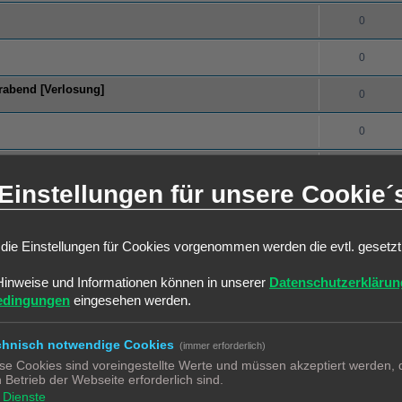
0
0
erabend [Verlosung]
0
0
0
Einstellungen für unsere Cookie´
0
0
die Einstellungen für Cookies vorgenommen werden die evtl. gesetz
0
Hinweise und Informationen können in unserer
Datenschutzerklärun
edingungen
eingesehen werden.
0
chnisch notwendige Cookies
(immer erforderlich)
0
se Cookies sind voreingestellte Werte und müssen akzeptiert werden, d
 Betrieb der Webseite erforderlich sind.
0
Dienste