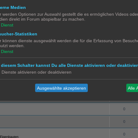
terne Medien
0
Züge
r werden Optionen zur Auswahl gestellt die es ermöglichen Videos ode
ien direkt im Forum abspielbar zu machen.
0
 und Tricks
Dienst
einspeisung
0
ucher-Statistiken
r können dienste ausgewählt werden die für die Erfassung von Besuche
utzt werden.
0
Dienst
0
 diesem Schalter kannst Du alle Dienste aktivieren oder deaktivier
0
e Dienste aktivieren oder deaktivieren
0
Ausgewählte akzeptieren
Alle 
0
0
0
0
 Eigenbauten