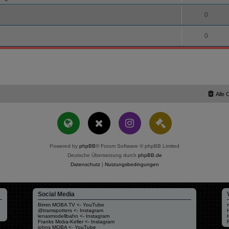
0
0
Alle 
Powered by
phpBB
® Forum Software © phpBB Limited
Deutsche Übersetzung durch
phpBB.de
Datenschutz
|
Nutzungsbedingungen
Social Media
Bimm MOBA TV <- YouTube
@tramspotters <- Instagram
lenasmodellbahn <- Instagram
Franks Moba-Keller <- Instagram
johns MOBA <- YouTube