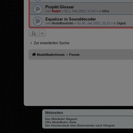
Projekt Glossar
von
Ralph
»
Di 1. Feb 2022, 17:04
» in
Infos
Equalizer in Sounddecoder
von
Modellbauhütte
»
So 30. Jan 2022, 22:21
» in
Digital
Zur erweiterten Suche
Modellbahnforum
Forum
Webseiten
Das Mittelleiter Magazin
Olli's Modellbahn Seite
Von Klockenstedt über Bürenwerder nach Klingsiel