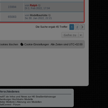
von
Ralph
15994
Di 1. Feb 2022, 17:04
von
Modellbauhütte
65083
So 30. Jan 2022, 22:21
1
2
Nächste
Die Suche ergab 45 Treffer
Gehe zu
Cookies löschen
Cookie-Einstellungen
Alle Zeiten sind
UTC+02:00
Verschiedenes
mo87.de Infos und News zur H0 Straßenfahrzeuge
Hamburger Hochbahn Modelle
Heiko Wolbink | Alterung von Modellen
RailControl - Forum