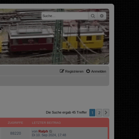
Suche
Erweiterte Suche
Registrieren
Anmelden
1
2
Nächste
Die Suche ergab 45 Treffer
ZUGRIFFE
LETZTER BEITRAG
von
Ralph
88220
Di 10. Sep 2024, 17:48