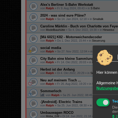
Alex's Berliner S-Bahn Werkstatt
von
Ralph
»
Fr 9. Aug 2024, 09:43
» in
S Bahn
2024 - was sind eure Pläne?
von
Ralph
»
So 14. Jan 2024, 12:18
» in
Smaltalk
Caroline Märklin - Buch von Charlotte von Fey
von
Modellbauhütte
»
So 4. Dez 2022, 19:38
» in
Hinweise
[Mä 6021] K82 - Motorweichendecoder
von
Ralph
»
Do 1. Dez 2022, 15:44
» in
Steuerung
social media
von
Ralph
»
So 27. Nov 2022, 12:04
» in
Infos
City Bahn eine kleine Sammlung....
von
Ralph
»
Fr 14. Okt 2022, 20:03
» in
Lokomotiven | Züge
Herbst ist der Anfang
Hier können 
von
Ralph
»
Di 4. Okt 2022, 20:29
» in
Smaltalk
Neu auf meinem Tisch ...
Allgemeine 
von
Ralph
»
Fr 26. Aug 2022, 19:20
» in
Smaltalk
Nutzungsb
Sommerloch
von
Ralph
»
Sa 25. Jun 2022, 08:45
» in
Smaltalk
Te
-]Android[- Electric Trains
von
Ralph
»
Sa 25. Jun 2022, 08:30
» in
Spiele & Co.
Die
den
Umbauwagen ROCO
2
von
Moba_GM
»
Di 14. Jun 2022, 21:18
» in
Angebote