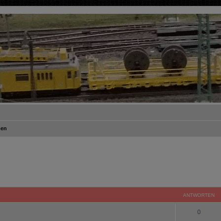
men
ANTWORTEN
0