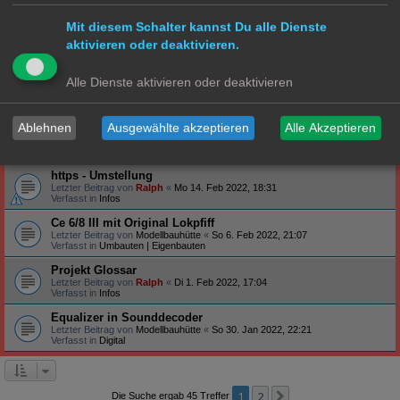
Verfasst in
Steuerung
Mit diesem Schalter kannst Du alle Dienste
Profilbanner
aktivieren oder deaktivieren.
Letzter Beitrag von
Ralph
«
So 27. Feb 2022, 09:12
Verfasst in
Infos
Arduino - habt ihr schon Erfahrung gemacht?
Alle Dienste aktivieren oder deaktivieren
Letzter Beitrag von
Ralph
«
Do 24. Feb 2022, 19:47
Verfasst in
Technik
Ablehnen
Ausgewählte akzeptieren
Alle Akzeptieren
S-Bahn Triebwagen ET171/EM171 - BR471/871
Letzter Beitrag von
Hammonia
«
Sa 19. Feb 2022, 23:39
Verfasst in
S Bahn
https - Umstellung
Letzter Beitrag von
Ralph
«
Mo 14. Feb 2022, 18:31
Verfasst in
Infos
Ce 6/8 III mit Original Lokpfiff
Letzter Beitrag von
Modellbauhütte
«
So 6. Feb 2022, 21:07
Verfasst in
Umbauten | Eigenbauten
Projekt Glossar
Letzter Beitrag von
Ralph
«
Di 1. Feb 2022, 17:04
Verfasst in
Infos
Equalizer in Sounddecoder
Letzter Beitrag von
Modellbauhütte
«
So 30. Jan 2022, 22:21
Verfasst in
Digital
1
2
Nächste
Die Suche ergab 45 Treffer