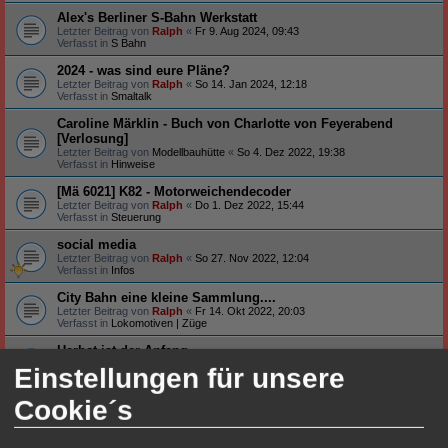
Alex's Berliner S-Bahn Werkstatt
Letzter Beitrag von
Ralph
«
Fr 9. Aug 2024, 09:43
Verfasst in
S Bahn
2024 - was sind eure Pläne?
Letzter Beitrag von
Ralph
«
So 14. Jan 2024, 12:18
Verfasst in
Smaltalk
Caroline Märklin - Buch von Charlotte von Feyerabend
[Verlosung]
Letzter Beitrag von
Modellbauhütte
«
So 4. Dez 2022, 19:38
Verfasst in
Hinweise
[Mä 6021] K82 - Motorweichendecoder
Letzter Beitrag von
Ralph
«
Do 1. Dez 2022, 15:44
Verfasst in
Steuerung
social media
Letzter Beitrag von
Ralph
«
So 27. Nov 2022, 12:04
Verfasst in
Infos
City Bahn eine kleine Sammlung....
Letzter Beitrag von
Ralph
«
Fr 14. Okt 2022, 20:03
Verfasst in
Lokomotiven | Züge
Herbst ist der Anfang
Letzter Beitrag von
Ralph
«
Di 4. Okt 2022, 20:29
Einstellungen für unsere
Verfasst in
Smaltalk
Cookie´s
Neu auf meinem Tisch ...
Letzter Beitrag von
Ralph
«
Fr 26. Aug 2022, 19:20
Verfasst in
Smaltalk