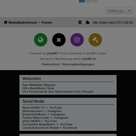
Gehe zu
Modellbahnforum
Forum
Alle Zeiten sind
UTC+02:00
Powered by
phpBB
® Forum Software © phpBB Limited
Deutsche Übersetzung durch
phpBB.de
Datenschutz
|
Nutzungsbedingungen
Webseiten
Das Mittelleiter Magazin
Olli's Modellbahn Seite
Von Klockenstedt über Bürenwerder nach Klingsiel
Social Media
Bimm MOBA TV <- YouTube
@tramspotters <- Instagram
lenasmodellbahn <- Instagram
Franks Moba-Keller <- Instagram
johns MOBA <- YouTube
Schmiddko Modellbahn <- YouTube
Länderbahnzeit im Modell <- Facebook