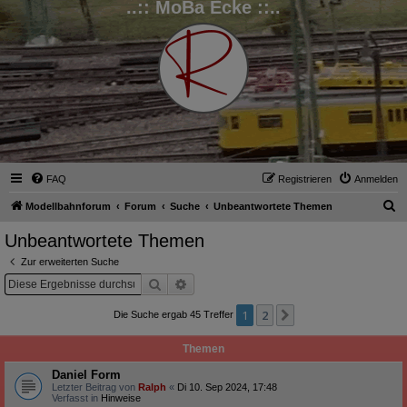
..:: MoBa Ecke ::..
FAQ
Registrieren
Anmelden
S
Modellbahnforum
Forum
Suche
Unbeantwortete Themen
u
Unbeantwortete Themen
c
Zur erweiterten Suche
h
Suche
Erweiterte Suche
e
1
2
Nächste
Die Suche ergab 45 Treffer
Themen
Daniel Form
Letzter Beitrag von
Ralph
«
Di 10. Sep 2024, 17:48
Verfasst in
Hinweise