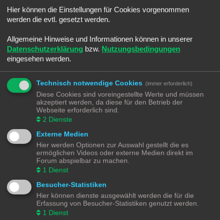
Sommerloch
Hier können die Einstellungen für Cookies vorgenommen
Letzter Beitrag von
Ralph
«
Sa 25. Jun 2022, 08:45
Verfasst in
Smaltalk
werden die evtl. gesetzt werden.
-]Android[- Electric Trains
Letzter Beitrag von
Ralph
«
Sa 25. Jun 2022, 08:30
Allgemeine Hinweise und Informationen können in unserer
Verfasst in
Spiele & Co.
Datenschutzerklärung
bzw.
Nutzungsbedingungen
Umbauwagen ROCO
eingesehen werden.
Letzter Beitrag von
Moba_GM
«
Di 14. Jun 2022, 21:18
Verfasst in
Angebote
Märklin BR216 (V160) CARGO digitalisieren
Technisch notwendige Cookies
(immer erforderlich)
Letzter Beitrag von
Moba_GM
«
Fr 20. Mai 2022, 17:36
Diese Cookies sind voreingestellte Werte und müssen
Verfasst in
Lokomotiven | Züge
akzeptiert werden, da diese für den Betrieb der
Schotter Beladung selber machen
Webseite erforderlich sind.
Letzter Beitrag von
Moba_GM
«
So 3. Apr 2022, 13:36
2
Dienste
Verfasst in
Gestaltungstipps und Tricks
Externe Medien
Märklin K83 Weichendecoder - Separate Stromeinspeisung
Letzter Beitrag von
Moba_GM
«
So 27. Mär 2022, 15:37
Hier werden Optionen zur Auswahl gestellt die es
Verfasst in
Digital
ermöglichen Videos oder externe Medien direkt im
Software - aber Welche - Teil 4
Forum abspielbar zu machen.
Letzter Beitrag von
Moba_GM
«
Mo 7. Mär 2022, 18:52
1
Dienst
Verfasst in
Steuerung
Besucher-Statistiken
Software - aber Welche - Teil 3
Letzter Beitrag von
Moba_GM
«
Do 3. Mär 2022, 19:12
Hier können dienste ausgewählt werden die für die
Verfasst in
Steuerung
Erfassung von Besucher-Statistiken genutzt werden.
Software - aber Welche - Teil 2
1
Dienst
Letzter Beitrag von
Moba_GM
«
Mi 2. Mär 2022, 20:38