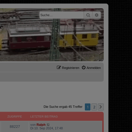
Suche
Erweiterte Suche
Registrieren
Anmelden
1
2
Nächste
Die Suche ergab 45 Treffer
ZUGRIFFE
LETZTER BEITRAG
von
Ralph
88227
Di 10. Sep 2024, 17:48