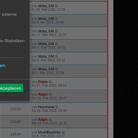
von
Moba_GM
15603
Fr 20. Mai 2022, 17:36
r externe
von
Moba_GM
71264
So 3. Apr 2022, 13:36
von
Moba_GM
74543
So 27. Mär 2022, 15:37
r-Statistiken
von
Moba_GM
16264
Mo 7. Mär 2022, 18:52
von
Moba_GM
15013
Do 3. Mär 2022, 19:12
en.
von
Moba_GM
15194
Mi 2. Mär 2022, 20:38
von
Ralph
16095
So 27. Feb 2022, 09:12
Akzeptieren
von
Ralph
48001
Do 24. Feb 2022, 19:47
von
Hammonia
15633
Sa 19. Feb 2022, 23:39
von
Ralph
15636
Mo 14. Feb 2022, 18:31
von
Modellbauhütte
14534
So 6. Feb 2022, 21:07