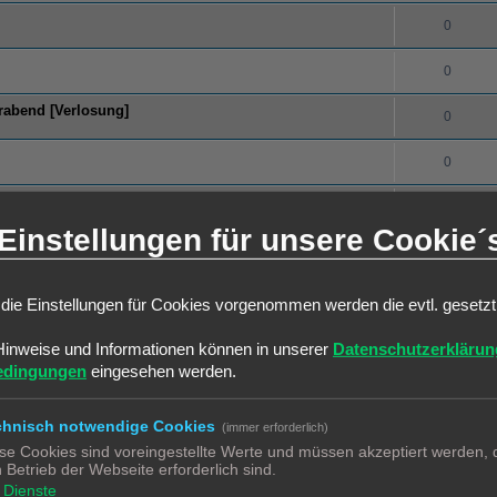
0
0
erabend [Verlosung]
0
0
0
Einstellungen für unsere Cookie´
0
0
die Einstellungen für Cookies vorgenommen werden die evtl. gesetz
0
Hinweise und Informationen können in unserer
Datenschutzerklärun
edingungen
eingesehen werden.
0
chnisch notwendige Cookies
(immer erforderlich)
0
se Cookies sind voreingestellte Werte und müssen akzeptiert werden, d
 Betrieb der Webseite erforderlich sind.
0
Dienste