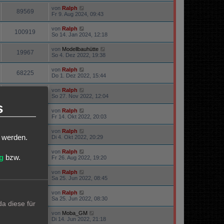
von
Ralph
89569
Fr 9. Aug 2024, 09:43
von
Ralph
100919
So 14. Jan 2024, 12:18
von
Modellbauhütte
19967
So 4. Dez 2022, 19:38
von
Ralph
68225
Do 1. Dez 2022, 15:44
von
Ralph
19797
So 27. Nov 2022, 12:04
s
von
Ralph
15947
Fr 14. Okt 2022, 20:03
von
Ralph
23625
t werden.
Di 4. Okt 2022, 20:29
von
Ralph
22514
g
bzw.
Fr 26. Aug 2022, 19:20
von
Ralph
22357
Sa 25. Jun 2022, 08:45
von
Ralph
69942
Sa 25. Jun 2022, 08:30
a diese für
von
Moba_GM
63323
Di 14. Jun 2022, 21:18