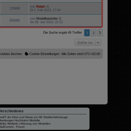
von
Ralph
15999
Di 1. Feb 2022, 17:04
von
Modellbauhütte
65090
So 30. Jan 2022, 22:21
1
2
Nächste
Die Suche ergab 45 Treffer
Gehe zu
Cookies löschen
Cookie-Einstellungen
Alle Zeiten sind
UTC+02:00
Verschiedenes
mo87.de Infos und News zur H0 Straßenfahrzeuge
Hamburger Hochbahn Modelle
Heiko Wolbink | Alterung von Modellen
RailControl - Forum