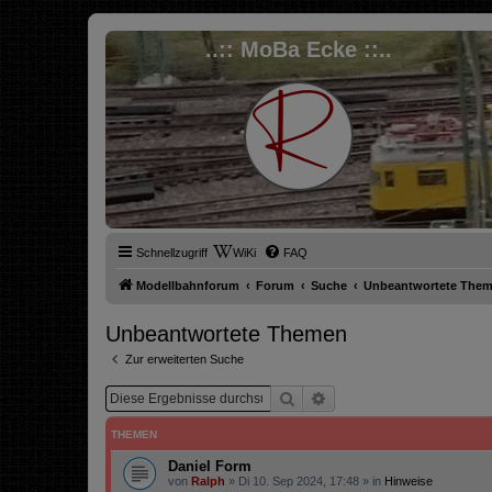
..:: MoBa Ecke ::..
Schnellzugriff
WiKi
FAQ
Modellbahnforum
Forum
Suche
Unbeantwortete The
Unbeantwortete Themen
Zur erweiterten Suche
Suche
Erweiterte Suche
THEMEN
Daniel Form
von
Ralph
»
Di 10. Sep 2024, 17:48
» in
Hinweise