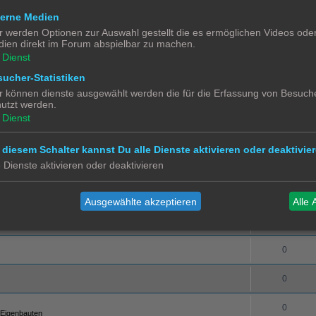
terne Medien
0
Züge
r werden Optionen zur Auswahl gestellt die es ermöglichen Videos ode
ien direkt im Forum abspielbar zu machen.
0
 und Tricks
Dienst
einspeisung
0
ucher-Statistiken
r können dienste ausgewählt werden die für die Erfassung von Besuche
utzt werden.
0
Dienst
0
 diesem Schalter kannst Du alle Dienste aktivieren oder deaktivier
0
e Dienste aktivieren oder deaktivieren
0
Ausgewählte akzeptieren
Alle 
0
0
0
0
 Eigenbauten