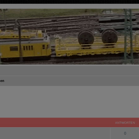
men
ANTWORTEN
0