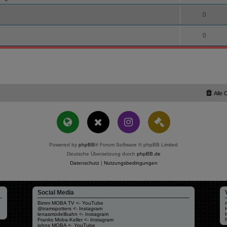
0
0
Alle 
Powered by
phpBB
® Forum Software © phpBB Limited
Deutsche Übersetzung durch
phpBB.de
Datenschutz
|
Nutzungsbedingungen
Social Media
Bimm MOBA TV <- YouTube
@tramspotters <- Instagram
lenasmodellbahn <- Instagram
Franks Moba-Keller <- Instagram
johns MOBA <- YouTube