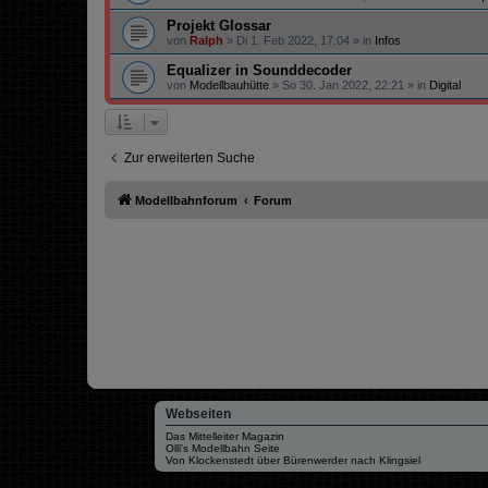
Projekt Glossar
von
Ralph
»
Di 1. Feb 2022, 17:04
» in
Infos
Equalizer in Sounddecoder
von
Modellbauhütte
»
So 30. Jan 2022, 22:21
» in
Digital
Zur erweiterten Suche
Modellbahnforum
Forum
Webseiten
Das Mittelleiter Magazin
Olli's Modellbahn Seite
Von Klockenstedt über Bürenwerder nach Klingsiel