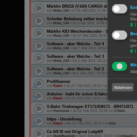
Märklin BR216 (V160) CARGO digitalisieren
Ex
von
Moba_GM
»
Fr 20. Mai 2022, 17:36
» in
Lokomotiven | 
Hie
Med
Schotter Beladung selber machen
von
Moba_GM
»
So 3. Apr 2022, 13:36
» in
Gestaltungstipps
1
Märklin K83 Weichendecoder - Separate Strom
Bes
von
Moba_GM
»
So 27. Mär 2022, 15:37
» in
Digital
Hie
Software - aber Welche - Teil 4
gen
von
Moba_GM
»
Mo 7. Mär 2022, 18:52
» in
Steuerung
1
Software - aber Welche - Teil 3
von
Moba_GM
»
Do 3. Mär 2022, 19:12
» in
Steuerung
Mit
Software - aber Welche - Teil 2
All
von
Moba_GM
»
Mi 2. Mär 2022, 20:38
» in
Steuerung
Profilbanner
von
Ralph
»
So 27. Feb 2022, 09:12
» in
Infos
Ablehnen
Arduino - habt ihr schon Erfahrung gemacht?
von
Ralph
»
Do 24. Feb 2022, 19:47
» in
Technik
S-Bahn Triebwagen ET171/EM171 - BR471/871
von
Hammonia
»
Sa 19. Feb 2022, 23:39
» in
S Bahn
https - Umstellung
von
Ralph
»
Mo 14. Feb 2022, 18:31
» in
Infos
Ce 6/8 III mit Original Lokpfiff
von
Modellbauhütte
»
So 6. Feb 2022, 21:07
» in
Umbauten |