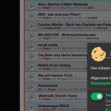
Alex's Berliner S-Bahn Werkstatt
von
Ralph
»
Fr 9. Aug 2024, 09:43
» in
S Bahn
2024 - was sind eure Pläne?
von
Ralph
»
So 14. Jan 2024, 12:18
» in
Smaltalk
Caroline Märklin - Buch von Charlotte von Fey
von
Modellbauhütte
»
So 4. Dez 2022, 19:38
» in
Hinweise
[Mä 6021] K82 - Motorweichendecoder
von
Ralph
»
Do 1. Dez 2022, 15:44
» in
Steuerung
social media
von
Ralph
»
So 27. Nov 2022, 12:04
» in
Infos
City Bahn eine kleine Sammlung....
von
Ralph
»
Fr 14. Okt 2022, 20:03
» in
Lokomotiven | Züge
Herbst ist der Anfang
Hier können 
von
Ralph
»
Di 4. Okt 2022, 20:29
» in
Smaltalk
Neu auf meinem Tisch ...
Allgemeine 
von
Ralph
»
Fr 26. Aug 2022, 19:20
» in
Smaltalk
Nutzungsb
Sommerloch
von
Ralph
»
Sa 25. Jun 2022, 08:45
» in
Smaltalk
Te
-]Android[- Electric Trains
von
Ralph
»
Sa 25. Jun 2022, 08:30
» in
Spiele & Co.
Die
den
Umbauwagen ROCO
2
von
Moba_GM
»
Di 14. Jun 2022, 21:18
» in
Angebote